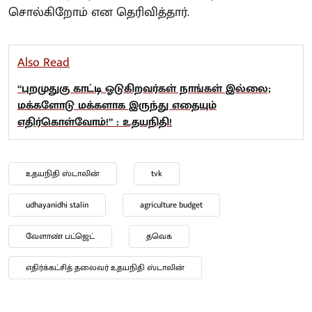
சொல்கிறோம் என தெரிவித்தார்.
Also Read
“புறமுதுகு காட்டி ஓடுகிறவர்கள் நாங்கள் இல்லை;
மக்களோடு மக்களாக இருந்து எதையும்
எதிர்கொள்வோம்!” : உதயநிதி!
உதயநிதி ஸ்டாலின்
tvk
udhayanidhi stalin
agriculture budget
வேளாண் பட்ஜெட்
தவெக
எதிர்க்கட்சித் தலைவர் உதயநிதி ஸ்டாலின்