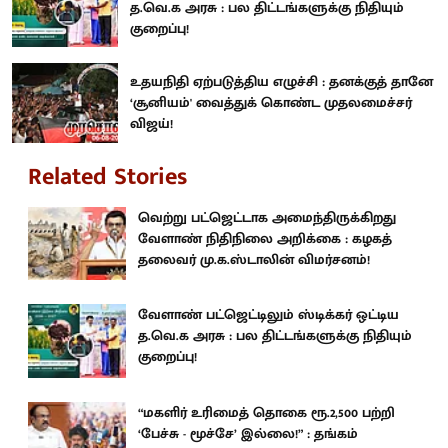
த.வெ.க அரசு : பல திட்டங்களுக்கு நிதியும்
குறைப்பு!
உதயநிதி ஏற்படுத்திய எழுச்சி : தனக்குத் தானே
‘சூனியம்' வைத்துக் கொண்ட முதலமைச்சர்
விஜய்!
Related Stories
வெற்று பட்ஜெட்டாக அமைந்திருக்கிறது
வேளாண் நிதிநிலை அறிக்கை : கழகத்
தலைவர் மு.க.ஸ்டாலின் விமர்சனம்!
வேளாண் பட்ஜெட்டிலும் ஸ்டிக்கர் ஒட்டிய
த.வெ.க அரசு : பல திட்டங்களுக்கு நிதியும்
குறைப்பு!
“மகளிர் உரிமைத் தொகை ரூ.2,500 பற்றி
‘பேச்சு - மூச்சே’ இல்லை!” : தங்கம்