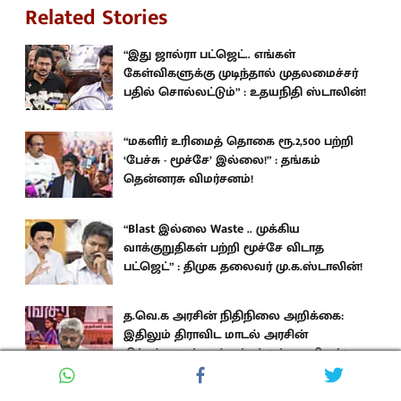
Related Stories
“இது ஜால்ரா பட்ஜெட்.. எங்கள்
கேள்விகளுக்கு முடிந்தால் முதலமைச்சர்
பதில் சொல்லட்டும்” : உதயநிதி ஸ்டாலின்!
“மகளிர் உரிமைத் தொகை ரூ.2,500 பற்றி
‘பேச்சு - மூச்சே’ இல்லை!” : தங்கம்
தென்னரசு விமர்சனம்!
“Blast இல்லை Waste .. முக்கிய
வாக்குறுதிகள் பற்றி மூச்சே விடாத
பட்ஜெட்” : திமுக தலைவர் மு.க.ஸ்டாலின்!
த.வெ.க அரசின் நிதிநிலை அறிக்கை:
இதிலும் திராவிட மாடல் அரசின்
திட்டங்களுக்கு ஸ்டிக்கர் ஒட்டிய விஜய்!