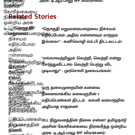
அரசு: டி.ஆர்.பாலு MP விமர்சனம்!
Related Stories
“தொகுதி மறுவரையறையை நிச்சயம்
எதிர்ப்போம்! அதில் எள்ளளவும் மாற்றம்
இல்லை!” : கனிமொழி எம்.பி திட்டவட்டம்!
“எல்லாவற்றிலும் வெற்றி, வெற்றி என்று
சேர்த்துவிட்டால் வெற்றி பெற்று விட
முடியாது!” : முரசொலி தலையங்கம்!
ஒரு தலைமுறையின் கனவை
நினைவாக்கிய கலைஞரின் 5
மதிப்பெண்கள் திட்டம் - கல்வி வரலாற்றில்
அழியாத சாதனை!
HLL நிறுவனத்தின் நிலை என்ன? தமிழ்நாடு
அரசின் கோரிக்கையை நிராகரித்த ஒன்றிய
அரசு: டி.ஆர்.பாலு MP விமர்சனம்!