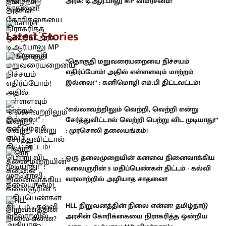
அரசு: டி.ஆர்.பாலு MP விமர்சனம்!
Latest Stories
“தொகுதி மறுவரையறையை நிச்சயம்
எதிர்ப்போம்! அதில் எள்ளளவும் மாற்றம்
இல்லை!” : கனிமொழி எம்.பி திட்டவட்டம்!
“எல்லாவற்றிலும் வெற்றி, வெற்றி என்று
சேர்த்துவிட்டால் வெற்றி பெற்று விட முடியாது!”
: முரசொலி தலையங்கம்!
ஒரு தலைமுறையின் கனவை நினைவாக்கிய
கலைஞரின் 5 மதிப்பெண்கள் திட்டம் - கல்வி
வரலாற்றில் அழியாத சாதனை!
HLL நிறுவனத்தின் நிலை என்ன? தமிழ்நாடு
அரசின் கோரிக்கையை நிராகரித்த ஒன்றிய