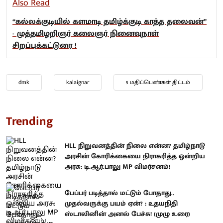
Also Read
“கல்லக்குடியில் களமாடி தமிழ்க்குடி காத்த தலைவன்”
- முத்தமிழறிஞர் கலைஞர் நினைவுநாள்
சிறப்புக்கட்டுரை !
dmk
kalaignar
5 மதிப்பெண்கள் திட்டம்
Trending
HLL நிறுவனத்தின் நிலை என்ன? தமிழ்நாடு
அரசின் கோரிக்கையை நிராகரித்த ஒன்றிய
அரசு: டி.ஆர்.பாலு MP விமர்சனம்!
பேப்பர் படித்தால் மட்டும் போதாது..
முதல்வருக்கு பயம் ஏன்? : உதயநிதி
ஸ்டாலினின் அனல் பேச்சு! (முழு உரை)