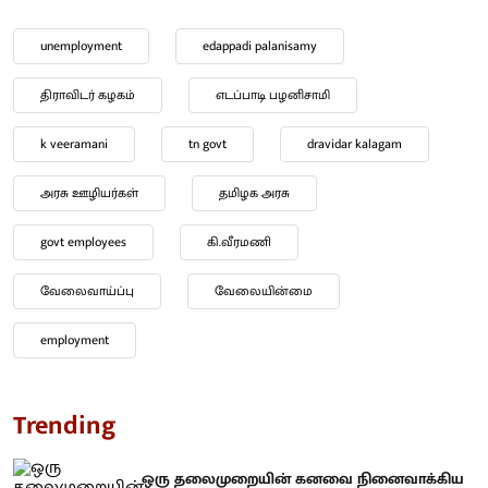
unemployment
edappadi palanisamy
திராவிடர் கழகம்
எடப்பாடி பழனிசாமி
k veeramani
tn govt
dravidar kalagam
அரசு ஊழியர்கள்
தமிழக அரசு
govt employees
கி.வீரமணி
வேலைவாய்ப்பு
வேலையின்மை
employment
Trending
ஒரு தலைமுறையின் கனவை நினைவாக்கிய