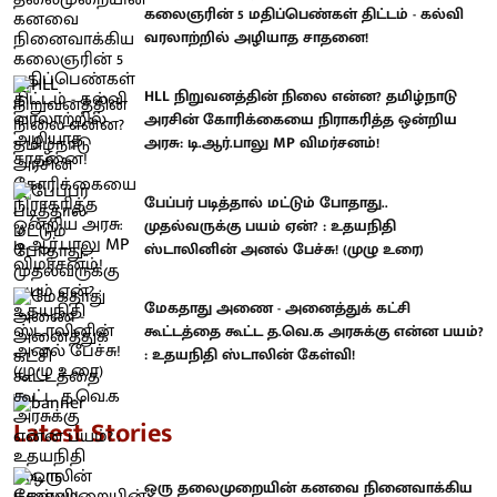
கலைஞரின் 5 மதிப்பெண்கள் திட்டம் - கல்வி
வரலாற்றில் அழியாத சாதனை!
HLL நிறுவனத்தின் நிலை என்ன? தமிழ்நாடு
அரசின் கோரிக்கையை நிராகரித்த ஒன்றிய
அரசு: டி.ஆர்.பாலு MP விமர்சனம்!
பேப்பர் படித்தால் மட்டும் போதாது..
முதல்வருக்கு பயம் ஏன்? : உதயநிதி
ஸ்டாலினின் அனல் பேச்சு! (முழு உரை)
மேகதாது அணை - அனைத்துக் கட்சி
கூட்டத்தை கூட்ட த.வெ.க அரசுக்கு என்ன பயம்?
: உதயநிதி ஸ்டாலின் கேள்வி!
Latest Stories
ஒரு தலைமுறையின் கனவை நினைவாக்கிய