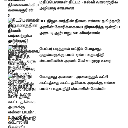
மதிப்பெண்கள் திட்டம் - கல்வி வரலாற்றில்
அழியாத சாதனை!
HLL நிறுவனத்தின் நிலை என்ன? தமிழ்நாடு
அரசின் கோரிக்கையை நிராகரித்த ஒன்றிய
அரசு: டி.ஆர்.பாலு MP விமர்சனம்!
பேப்பர் படித்தால் மட்டும் போதாது..
முதல்வருக்கு பயம் ஏன்? : உதயநிதி
ஸ்டாலினின் அனல் பேச்சு! (முழு உரை)
மேகதாது அணை - அனைத்துக் கட்சி
கூட்டத்தை கூட்ட த.வெ.க அரசுக்கு என்ன
பயம்? : உதயநிதி ஸ்டாலின் கேள்வி!
தமிழ்நாடு