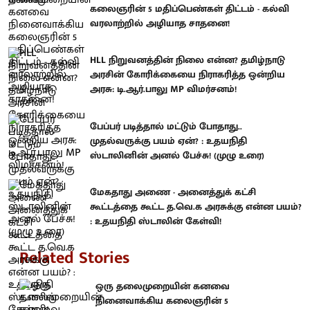
கலைஞரின் 5 மதிப்பெண்கள் திட்டம் - கல்வி
வரலாற்றில் அழியாத சாதனை!
HLL நிறுவனத்தின் நிலை என்ன? தமிழ்நாடு
அரசின் கோரிக்கையை நிராகரித்த ஒன்றிய
அரசு: டி.ஆர்.பாலு MP விமர்சனம்!
பேப்பர் படித்தால் மட்டும் போதாது..
முதல்வருக்கு பயம் ஏன்? : உதயநிதி
ஸ்டாலினின் அனல் பேச்சு! (முழு உரை)
மேகதாது அணை - அனைத்துக் கட்சி
கூட்டத்தை கூட்ட த.வெ.க அரசுக்கு என்ன பயம்?
: உதயநிதி ஸ்டாலின் கேள்வி!
Related Stories
ஒரு தலைமுறையின் கனவை
நினைவாக்கிய கலைஞரின் 5