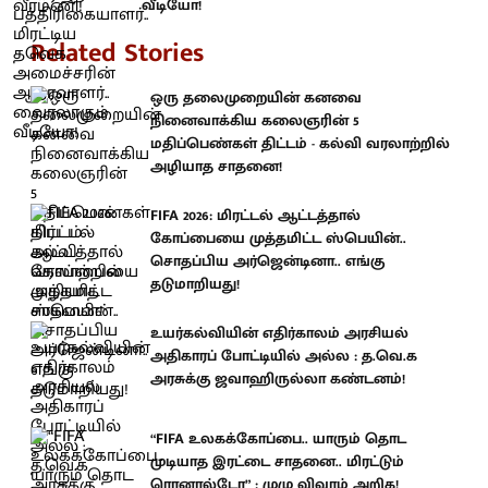
வீடியோ!
Related Stories
ஒரு தலைமுறையின் கனவை
நினைவாக்கிய கலைஞரின் 5
மதிப்பெண்கள் திட்டம் - கல்வி வரலாற்றில்
அழியாத சாதனை!
FIFA 2026: மிரட்டல் ஆட்டத்தால்
கோப்பையை முத்தமிட்ட ஸ்பெயின்..
சொதப்பிய அர்ஜென்டினா.. எங்கு
தடுமாறியது!
உயர்கல்வியின் எதிர்காலம் அரசியல்
அதிகாரப் போட்டியில் அல்ல : த.வெ.க
அரசுக்கு ஜவாஹிருல்லா கண்டனம்!
“FIFA உலகக்கோப்பை.. யாரும் தொட
முடியாத இரட்டை சாதனை.. மிரட்டும்
ரொனால்டோ” : முழு விவரம் அறிக!