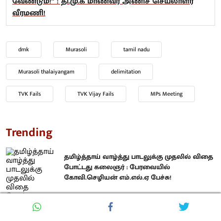
வேண்டும்!” : தி.மு.க மாணவர் அணிச் செயலாளர்
வீரமணி!
dmk
Murasoli
tamil nadu
Murasoli thalaiyangam
delimitation
TVK Fails
TVK Vijay Fails
MPs Meeting
Trending
தமிழ்த்தாய் வாழ்த்து பாடலுக்கு முதலில் விதை
போட்டது கலைஞர் : பேரவையில்
கோவி.செழியன் எம்.எல்.ஏ பேச்சு!
“நீட் தேர்வு எனும் உயிர்க் கொல்லியை ரத்து
செய்ய வேண்டும்!” : தி.மு.க மாணவர் அணிச்