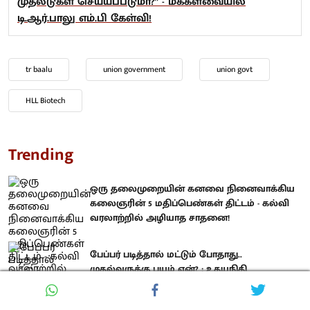
முதலீடுகள் செய்யப்படுமா?” - மக்களவையில்
டி.ஆர்.பாலு எம்.பி கேள்வி!
tr baalu
union government
union govt
HLL Biotech
Trending
ஒரு தலைமுறையின் கனவை நினைவாக்கிய
கலைஞரின் 5 மதிப்பெண்கள் திட்டம் - கல்வி
வரலாற்றில் அழியாத சாதனை!
பேப்பர் படித்தால் மட்டும் போதாது..
முதல்வருக்கு பயம் ஏன்? : உதயநிதி
ஸ்டாலினின் அனல் பேச்சு! (முழு உரை)