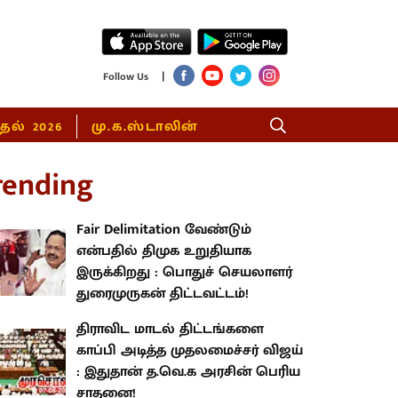
|
Follow Us
்தல் 2026
மு.க.ஸ்டாலின்
rending
Fair Delimitation வேண்டும்
என்பதில் திமுக உறுதியாக
இருக்கிறது : பொதுச் செயலாளர்
துரைமுருகன் திட்டவட்டம்!
திராவிட மாடல் திட்டங்களை
காப்பி அடித்த முதலமைச்சர் விஜய்
: இதுதான் த.வெ.க அரசின் பெரிய
சாதனை!