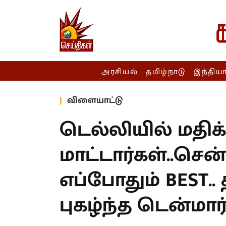
அரசியல்
தமிழ்நாடு
இந்திய
விளையாட்டு
டெல்லியில் மதி
மாட்டார்கள்..ச
எப்போதும் BEST..
புகழ்ந்த டென்மார்