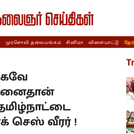
ா
முரசொலி தலையங்கம்
சினிமா
விளையாட்டு
தேர
T
க்கவே
ென்னைதான்
 தமிழ்நாட்டை
க் செஸ் வீரர் !