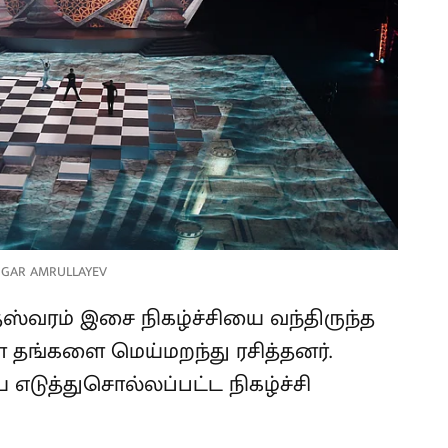
GAR AMRULLAYEV
தஸ்வரம் இசை நிகழ்ச்சியை வந்திருந்த
் தங்களை மெய்மறந்து ரசித்தனர்.
டுத்துசொல்லப்பட்ட நிகழ்ச்சி