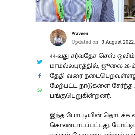
Praveen
Updated on
:
3 August 2022,
44-வது சர்வதேச செஸ் ஒலிம
மாமல்லபுரத்தில், ஜூலை 28-ம
தேதி வரை நடைபெறவுள்ளது. 
மேற்பட்ட நாடுகளை சேர்ந்த 2
பங்குபெறுகின்றனர்.
இந்த போட்டியின் தொடக்
கொண்டாடப்பட்டது. போட்டிய