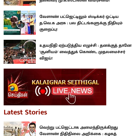
தலைவர் மு.க.ஸ்டாலின் விமர்சனம்!
வேளாண் பட்ஜெட்டிலும் ஸ்டிக்கர் ஒட்டிய
த.வெ.க அரசு : பல திட்டங்களுக்கு நிதியும்
குறைப்பு!
உதயநிதி ஏற்படுத்திய எழுச்சி : தனக்குத் தானே
‘சூனியம்' வைத்துக் கொண்ட முதலமைச்சர்
விஜய்!
Latest Stories
வெற்று பட்ஜெட்டாக அமைந்திருக்கிறது
வேளாண் நிதிநிலை அறிக்கை : கழகத்