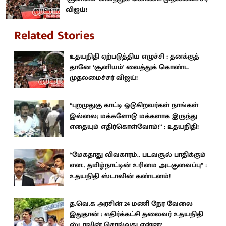
விஜய்!
Related Stories
உதயநிதி ஏற்படுத்திய எழுச்சி : தனக்குத்
தானே ‘சூனியம்' வைத்துக் கொண்ட
முதலமைச்சர் விஜய்!
“புறமுதுகு காட்டி ஓடுகிறவர்கள் நாங்கள்
இல்லை; மக்களோடு மக்களாக இருந்து
எதையும் எதிர்கொள்வோம்!” : உதயநிதி!
“மேகதாது விவகாரம்.. படவசூல் பாதிக்கும்
என.. தமிழ்நாட்டின் உரிமை அடகுவைப்பு” :
உதயநிதி ஸ்டாலின் கண்டனம்!
த.வெ.க அரசின் 24 மணி நேர வேலை
இதுதான் : எதிர்க்கட்சி தலைவர் உதயநிதி
ஸ்டாலின் சொல்வது என்ன?