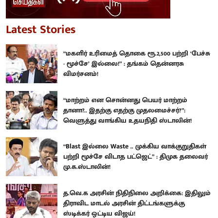
Latest Stories
“மகளிர் உரிமைத் தொகை ரூ.2,500 பற்றி ‘பேச்சு
- மூச்சே’ இல்லை!” : தங்கம் தென்னரசு
விமர்சனம்!
“மாற்றம் என சொன்னது பெயர் மாற்றம்
தானா?.. இதற்கு எதற்கு முதலமைச்சர்?”:
வெளுத்து வாங்கிய உதயநிதி ஸ்டாலின்!
“Blast இல்லை Waste .. முக்கிய வாக்குறுதிகள்
பற்றி மூச்சே விடாத பட்ஜெட்” : திமுக தலைவர்
மு.க.ஸ்டாலின்!
த.வெ.க அரசின் நிதிநிலை அறிக்கை: இதிலும்
திராவிட மாடல் அரசின் திட்டங்களுக்கு
ஸ்டிக்கர் ஒட்டிய விஜய்!