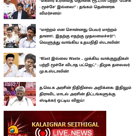
“மகளிர் உரிமைத் தொகை ரூ.2,500 பற்றி ‘பேச்சு
- மூச்சே’ இல்லை!” : தங்கம் தென்னரசு
விமர்சனம்!
“மாற்றம் என சொன்னது பெயர் மாற்றம்
தானா?.. இதற்கு எதற்கு முதலமைச்சர்?”:
வெளுத்து வாங்கிய உதயநிதி ஸ்டாலின்!
“Blast இல்லை Waste .. முக்கிய வாக்குறுதிகள்
பற்றி மூச்சே விடாத பட்ஜெட்” : திமுக தலைவர்
மு.க.ஸ்டாலின்!
த.வெ.க அரசின் நிதிநிலை அறிக்கை: இதிலும்
திராவிட மாடல் அரசின் திட்டங்களுக்கு
ஸ்டிக்கர் ஒட்டிய விஜய்!