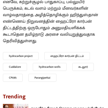
எனவே, சுற்றுச்சூழல் பாதுகாப்பு, பல்லுயிர்
பெருக்கம், கடல் வளம் மற்றும் மீனவர்களின்
வாழ்வதாரத்தை அழித்தொழிக்கும் ஹிந்துஸ்தான்
எண்ணெய் நிறுவனத்தின் ஹைட்ரோ கார்பன்
திட்டத்திற்கு ஒருபோதும் அனுமதியளிக்கக்
கூடாதென தமிழ்நாடு அரசை வலியுறுத்துவதாக
தெரிவித்துள்ளது.
hydrocarbon project
ஹைட்ரோ கார்பன் திட்டம்
Cuddalore
hydrocarbon wells
கடலூர்
CPI(M)
Parangipettai
Trending