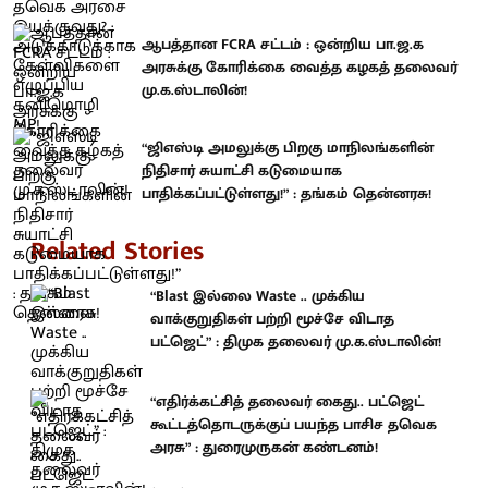
ஆபத்தான FCRA சட்டம் : ஒன்றிய பா.ஜ.க
அரசுக்கு கோரிக்கை வைத்த கழகத் தலைவர்
மு.க.ஸ்டாலின்!
“ஜிஎஸ்டி அமலுக்கு பிறகு மாநிலங்களின்
நிதிசார் சுயாட்சி கடுமையாக
பாதிக்கப்பட்டுள்ளது!” : தங்கம் தென்னரசு!
Related Stories
“Blast இல்லை Waste .. முக்கிய
வாக்குறுதிகள் பற்றி மூச்சே விடாத
பட்ஜெட்” : திமுக தலைவர் மு.க.ஸ்டாலின்!
“எதிர்க்கட்சித் தலைவர் கைது.. பட்ஜெட்
கூட்டத்தொடருக்குப் பயந்த பாசிச தவெக
அரசு” : துரைமுருகன் கண்டனம்!