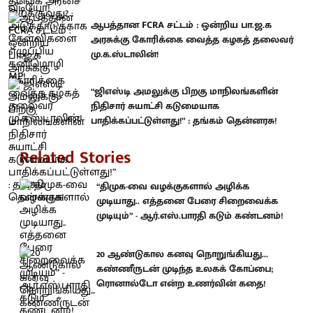
ஆபத்தான FCRA சட்டம் : ஒன்றிய பா.ஜ.க
அரசுக்கு கோரிக்கை வைத்த கழகத் தலைவர்
மு.க.ஸ்டாலின்!
“ஜிஎஸ்டி அமலுக்கு பிறகு மாநிலங்களின்
நிதிசார் சுயாட்சி கடுமையாக
பாதிக்கப்பட்டுள்ளது!” : தங்கம் தென்னரசு!
Related Stories
“திமுக-வை வழக்குகளால் அழிக்க
முடியாது.. எத்தனை பேரை சிறைவைக்க
முடியும்” - ஆர்.எஸ்.பாரதி கடும் கண்டனம்!
20 ஆண்டுகால கனவு நொறுங்கியது...
கண்ணீருடன் முடிந்த உலகக் கோப்பை;
ரொனால்டோ என்ற உணர்வின் கதை!