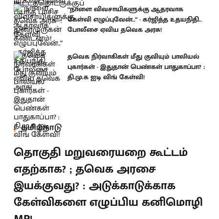
“நாளை விவசாயிகளுக்கு ஆதரவாக
கேள்வி எழுப்புவேன்..” - கர்ஜித்த உதயநிதி..
போலீசை ஏவிய தவெக அரசு!
தவெக நிர்வாகிகள் மீது குவியும் பாலியல்
புகார்கள் - இதுதான் பெண்கள் பாதுகாப்பா? :
தி.மு.க ஐடி விங் கேள்வி!
தமிழ்நாடு
தொகுதி மறுவரையறை கூட்டம்
எதற்காக? ; தவெக அரசை
இயக்குவது? : அடுக்காடுக்காக
கேள்விகளை எழுப்பிய கனிமொழி
MP!