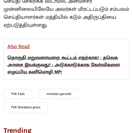
செய்தி சேகரிக்க விடாமல், அமைச்சர்
முன்னிலையிலேயே அவர்கள் மிரட்டப்படும் சம்பவம்
செய்தியாளர்கள் மத்தியில் கடும் அதிருப்தியை
ஏற்படுத்தியுள்ளது.
Also Read
தொகுதி மறுவரையறை கூட்டம் எதற்காக? ; தவெக
அரசை இயக்குவது? : அடுக்காடுக்காக கேள்விகளை
எழுப்பிய கனிமொழி MP!
TVK Fails
minister parvesh
TVK threatens press
Trending