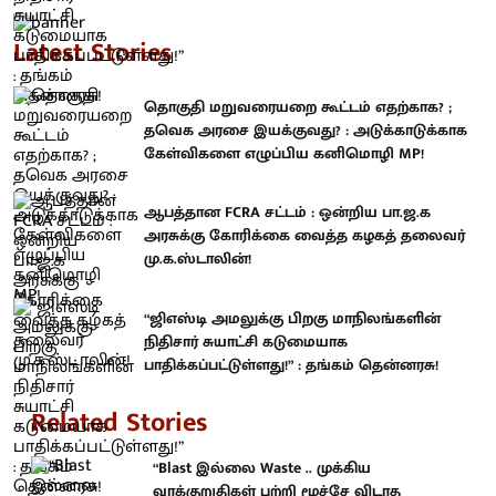
Latest Stories
தொகுதி மறுவரையறை கூட்டம் எதற்காக? ;
தவெக அரசை இயக்குவது? : அடுக்காடுக்காக
கேள்விகளை எழுப்பிய கனிமொழி MP!
ஆபத்தான FCRA சட்டம் : ஒன்றிய பா.ஜ.க
அரசுக்கு கோரிக்கை வைத்த கழகத் தலைவர்
மு.க.ஸ்டாலின்!
“ஜிஎஸ்டி அமலுக்கு பிறகு மாநிலங்களின்
நிதிசார் சுயாட்சி கடுமையாக
பாதிக்கப்பட்டுள்ளது!” : தங்கம் தென்னரசு!
Related Stories
“Blast இல்லை Waste .. முக்கிய
வாக்குறுதிகள் பற்றி மூச்சே விடாத