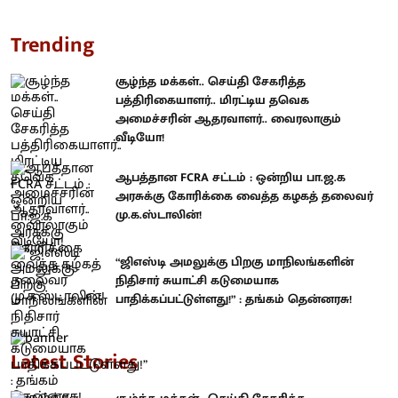
Trending
சூழ்ந்த மக்கள்.. செய்தி சேகரித்த
பத்திரிகையாளர்.. மிரட்டிய தவெக
அமைச்சரின் ஆதரவாளர்.. வைரலாகும்
வீடியோ!
ஆபத்தான FCRA சட்டம் : ஒன்றிய பா.ஜ.க
அரசுக்கு கோரிக்கை வைத்த கழகத் தலைவர்
மு.க.ஸ்டாலின்!
“ஜிஎஸ்டி அமலுக்கு பிறகு மாநிலங்களின்
நிதிசார் சுயாட்சி கடுமையாக
பாதிக்கப்பட்டுள்ளது!” : தங்கம் தென்னரசு!
Latest Stories