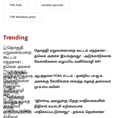
TVK Fails
minister parvesh
TVK threatens press
Trending
தொகுதி மறுவரையறை கூட்டம் எதற்காக? ;
தவெக அரசை இயக்குவது? : அடுக்காடுக்காக
கேள்விகளை எழுப்பிய கனிமொழி MP!
ஆபத்தான FCRA சட்டம் : ஒன்றிய பா.ஜ.க
அரசுக்கு கோரிக்கை வைத்த கழகத் தலைவர்
மு.க.ஸ்டாலின்!
“ஜிஎஸ்டி அமலுக்கு பிறகு மாநிலங்களின்
நிதிசார் சுயாட்சி கடுமையாக
பாதிக்கப்பட்டுள்ளது!” : தங்கம் தென்னரசு!