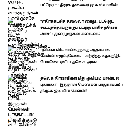
பட்ஜெட்” : திமுக தலைவர் மு.க.ஸ்டாலின்!
“எதிர்க்கட்சித் தலைவர் கைது.. பட்ஜெட்
கூட்டத்தொடருக்குப் பயந்த பாசிச தவெக
அரசு” : துரைமுருகன் கண்டனம்!
“நாளை விவசாயிகளுக்கு ஆதரவாக
கேள்வி எழுப்புவேன்..” - கர்ஜித்த உதயநிதி..
போலீசை ஏவிய தவெக அரசு!
தவெக நிர்வாகிகள் மீது குவியும் பாலியல்
புகார்கள் - இதுதான் பெண்கள் பாதுகாப்பா? :
தி.மு.க ஐடி விங் கேள்வி!
தமிழ்நாடு