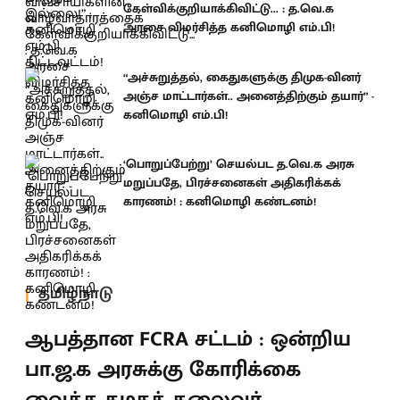
கேள்விக்குறியாக்கிவிட்டு... : த.வெ.க
அரசை விமர்சித்த கனிமொழி எம்.பி!
“அச்சுறுத்தல், கைதுகளுக்கு திமுக-வினர்
அஞ்ச மாட்டார்கள்.. அனைத்திற்கும் தயார்” -
கனிமொழி எம்.பி!
‘பொறுப்பேற்று’ செயல்பட த.வெ.க அரசு
மறுப்பதே, பிரச்சனைகள் அதிகரிக்கக்
காரணம்! : கனிமொழி கண்டனம்!
தமிழ்நாடு
ஆபத்தான FCRA சட்டம் : ஒன்றிய
பா.ஜ.க அரசுக்கு கோரிக்கை
வைத்த கழகத் தலைவர்