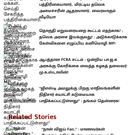
பத்திரிகையாளர்.. மிரட்டிய தவெக
அமைச்சரின் ஆதரவாளர்.. வைரலாகும்
வீடியோ!
தொகுதி மறுவரையறை கூட்டம் எதற்காக? ;
தவெக அரசை இயக்குவது? : அடுக்காடுக்காக
கேள்விகளை எழுப்பிய கனிமொழி MP!
ஆபத்தான FCRA சட்டம் : ஒன்றிய பா.ஜ.க
அரசுக்கு கோரிக்கை வைத்த கழகத் தலைவர்
மு.க.ஸ்டாலின்!
“ஜிஎஸ்டி அமலுக்கு பிறகு மாநிலங்களின்
நிதிசார் சுயாட்சி கடுமையாக
பாதிக்கப்பட்டுள்ளது!” : தங்கம் தென்னரசு!
Related Stories
“நான் விஜய் Fan..” : மாணவர்கள்