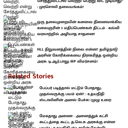
சேர்த்துவிட்டால் வெற்றி பெற்று விட முடியாது!”
: முரசொலி தலையங்கம்!
ஒரு தலைமுறையின் கனவை நினைவாக்கிய
கலைஞரின் 5 மதிப்பெண்கள் திட்டம் - கல்வி
வரலாற்றில் அழியாத சாதனை!
HLL நிறுவனத்தின் நிலை என்ன? தமிழ்நாடு
அரசின் கோரிக்கையை நிராகரித்த ஒன்றிய
அரசு: டி.ஆர்.பாலு MP விமர்சனம்!
Related Stories
பேப்பர் படித்தால் மட்டும் போதாது..
முதல்வருக்கு பயம் ஏன்? : உதயநிதி
ஸ்டாலினின் அனல் பேச்சு! (முழு உரை)
மேகதாது அணை - அனைத்துக் கட்சி
கூட்டத்தை கூட்ட த.வெ.க அரசுக்கு என்ன
பயம்? : உதயநிதி ஸ்டாலின் கேள்வி!