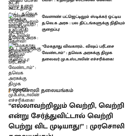
வேளாண் பட்ஜெட்டிலும் ஸ்டிக்கர் ஒட்டிய
த.வெ.க அரசு : பல திட்டங்களுக்கு நிதியும்
குறைப்பு!
“மேகதாது விவகாரம்.. விஷப் பரீட்சை
வேண்டாம்” : தவெக அரசுக்கு திமுக
தலைவர் மு.க.ஸ்டாலின் எச்சரிக்கை!
முரசொலி தலையங்கம்
“எல்லாவற்றிலும் வெற்றி, வெற்றி
என்று சேர்த்துவிட்டால் வெற்றி
பெற்று விட முடியாது!” : முரசொலி