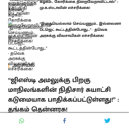
கழகம்.. கோரிக்கை நிறைவேறாவிட்டால்” :
மு.க.ஸ்டாலின் எச்சரிக்கை!
“இதையெல்லாம் செய்யணும்.. இல்லைனா
பட்ஜெட் கூட்டத்தின்போது...” - தவெக
அரசுக்கு விவசாயிகள் எச்சரிக்கை!
அரசியல்
“ஜிஎஸ்டி அமலுக்கு பிறகு
மாநிலங்களின் நிதிசார் சுயாட்சி
கடுமையாக பாதிக்கப்பட்டுள்ளது!” :
தங்கம் தென்னரசு!
“வரித்தொகை பகிர்விற்கு வெளியே செஸ் மற்றும்