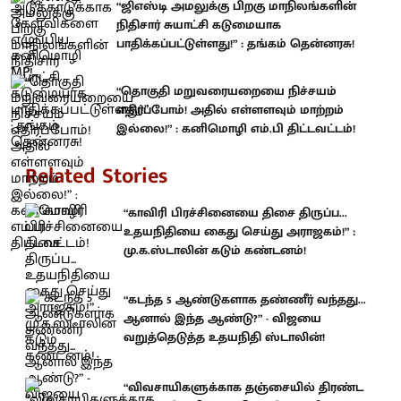
“ஜிஎஸ்டி அமலுக்கு பிறகு மாநிலங்களின்
நிதிசார் சுயாட்சி கடுமையாக
பாதிக்கப்பட்டுள்ளது!” : தங்கம் தென்னரசு!
“தொகுதி மறுவரையறையை நிச்சயம்
எதிர்ப்போம்! அதில் எள்ளளவும் மாற்றம்
இல்லை!” : கனிமொழி எம்.பி திட்டவட்டம்!
Related Stories
“காவிரி பிரச்சினையை திசை திருப்ப...
உதயநிதியை கைது செய்து அராஜகம்!” :
மு.க.ஸ்டாலின் கடும் கண்டனம்!
“கடந்த 5 ஆண்டுகளாக தண்ணீர் வந்தது...
ஆனால் இந்த ஆண்டு?” - விஜயை
வறுத்தெடுத்த உதயநிதி ஸ்டாலின்!
“விவசாயிகளுக்காக தஞ்சையில் திரண்ட