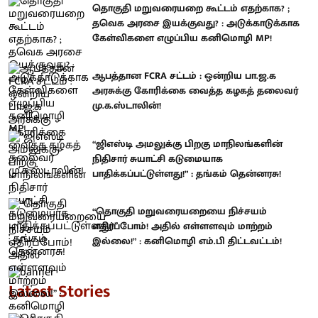
தொகுதி மறுவரையறை கூட்டம் எதற்காக? ;
தவெக அரசை இயக்குவது? : அடுக்காடுக்காக
கேள்விகளை எழுப்பிய கனிமொழி MP!
ஆபத்தான FCRA சட்டம் : ஒன்றிய பா.ஜ.க
அரசுக்கு கோரிக்கை வைத்த கழகத் தலைவர்
மு.க.ஸ்டாலின்!
“ஜிஎஸ்டி அமலுக்கு பிறகு மாநிலங்களின்
நிதிசார் சுயாட்சி கடுமையாக
பாதிக்கப்பட்டுள்ளது!” : தங்கம் தென்னரசு!
“தொகுதி மறுவரையறையை நிச்சயம்
எதிர்ப்போம்! அதில் எள்ளளவும் மாற்றம்
இல்லை!” : கனிமொழி எம்.பி திட்டவட்டம்!
Latest Stories