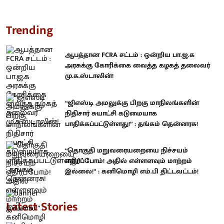
Trending
ஆபத்தான FCRA சட்டம் : ஒன்றிய பா.ஜ.க
அரசுக்கு கோரிக்கை வைத்த கழகத் தலைவர்
மு.க.ஸ்டாலின்!
“ஜிஎஸ்டி அமலுக்கு பிறகு மாநிலங்களின்
நிதிசார் சுயாட்சி கடுமையாக
பாதிக்கப்பட்டுள்ளது!” : தங்கம் தென்னரசு!
“தொகுதி மறுவரையறையை நிச்சயம்
எதிர்ப்போம்! அதில் எள்ளளவும் மாற்றம்
இல்லை!” : கனிமொழி எம்.பி திட்டவட்டம்!
Latest Stories