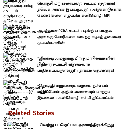
தொகுதி மறுவரையறை கூட்டம் எதற்காக? ;
தவெக அரசை இயக்குவது? : அடுக்காடுக்காக
கேள்விகளை எழுப்பிய கனிமொழி MP!
ஆபத்தான FCRA சட்டம் : ஒன்றிய பா.ஜ.க
அரசுக்கு கோரிக்கை வைத்த கழகத் தலைவர்
மு.க.ஸ்டாலின்!
“ஜிஎஸ்டி அமலுக்கு பிறகு மாநிலங்களின்
நிதிசார் சுயாட்சி கடுமையாக
பாதிக்கப்பட்டுள்ளது!” : தங்கம் தென்னரசு!
“தொகுதி மறுவரையறையை நிச்சயம்
எதிர்ப்போம்! அதில் எள்ளளவும் மாற்றம்
இல்லை!” : கனிமொழி எம்.பி திட்டவட்டம்!
Related Stories
வெற்று பட்ஜெட்டாக அமைந்திருக்கிறது