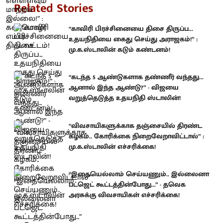
Related Stories
“காவிரி பிரச்சினையை திசை திருப்ப...
உதயநிதியை கைது செய்து அராஜகம்!” :
மு.க.ஸ்டாலின் கடும் கண்டனம்!
“கடந்த 5 ஆண்டுகளாக தண்ணீர் வந்தது...
ஆனால் இந்த ஆண்டு?” - விஜயை
வறுத்தெடுத்த உதயநிதி ஸ்டாலின்!
“விவசாயிகளுக்காக தஞ்சையில் திரண்ட
கழகம்.. கோரிக்கை நிறைவேறாவிட்டால்” :
மு.க.ஸ்டாலின் எச்சரிக்கை!
“இதையெல்லாம் செய்யணும்.. இல்லைனா
பட்ஜெட் கூட்டத்தின்போது...” - தவெக
அரசுக்கு விவசாயிகள் எச்சரிக்கை!