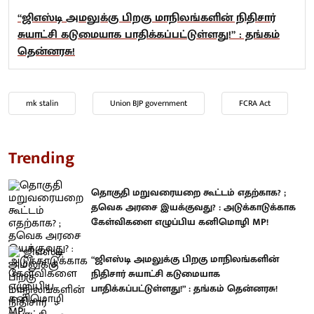
“ஜிஎஸ்டி அமலுக்கு பிறகு மாநிலங்களின் நிதிசார்
சுயாட்சி கடுமையாக பாதிக்கப்பட்டுள்ளது!” : தங்கம்
தென்னரசு!
mk stalin
Union BJP government
FCRA Act
Trending
தொகுதி மறுவரையறை கூட்டம் எதற்காக? ;
தவெக அரசை இயக்குவது? : அடுக்காடுக்காக
கேள்விகளை எழுப்பிய கனிமொழி MP!
“ஜிஎஸ்டி அமலுக்கு பிறகு மாநிலங்களின்
நிதிசார் சுயாட்சி கடுமையாக
பாதிக்கப்பட்டுள்ளது!” : தங்கம் தென்னரசு!