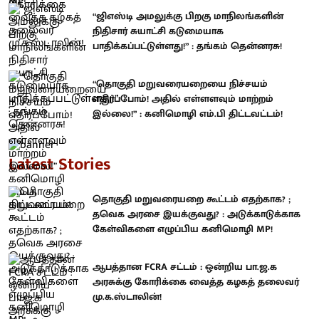
“ஜிஎஸ்டி அமலுக்கு பிறகு மாநிலங்களின்
நிதிசார் சுயாட்சி கடுமையாக
பாதிக்கப்பட்டுள்ளது!” : தங்கம் தென்னரசு!
“தொகுதி மறுவரையறையை நிச்சயம்
எதிர்ப்போம்! அதில் எள்ளளவும் மாற்றம்
இல்லை!” : கனிமொழி எம்.பி திட்டவட்டம்!
Latest Stories
தொகுதி மறுவரையறை கூட்டம் எதற்காக? ;
தவெக அரசை இயக்குவது? : அடுக்காடுக்காக
கேள்விகளை எழுப்பிய கனிமொழி MP!
ஆபத்தான FCRA சட்டம் : ஒன்றிய பா.ஜ.க
அரசுக்கு கோரிக்கை வைத்த கழகத் தலைவர்
மு.க.ஸ்டாலின்!