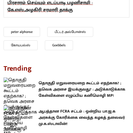
பிரசாரம் செய்யும் எடப்பாடி பழனிசாமி -
கே.எஸ்.அழகிரி சரமாரி தாக்கு
peter alphonse
பீட்டர் அல்போன்ஸ்
கோயபல்ஸ்
Goebbels
Trending
தொகுதி மறுவரையறை கூட்டம் எதற்காக? ;
தவெக அரசை இயக்குவது? : அடுக்காடுக்காக
கேள்விகளை எழுப்பிய கனிமொழி MP!
ஆபத்தான FCRA சட்டம் : ஒன்றிய பா.ஜ.க
அரசுக்கு கோரிக்கை வைத்த கழகத் தலைவர்
மு.க.ஸ்டாலின்!