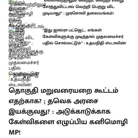
“எல்லாவற்றிலும் வெற்றி, வெற்றி என்று
சேர்த்துவிட்டால் வெற்றி பெற்று விட
முடியாது!” : முரசொலி தலையங்கம்!
“இது ஜால்ரா பட்ஜெட்.. எங்கள்
கேள்விகளுக்கு முடிந்தால் முதலமைச்சர்
பதில் சொல்லட்டும்” : உதயநிதி ஸ்டாலின்!
தமிழ்நாடு
தொகுதி மறுவரையறை கூட்டம்
எதற்காக? ; தவெக அரசை
இயக்குவது? : அடுக்காடுக்காக
கேள்விகளை எழுப்பிய கனிமொழி
MP!