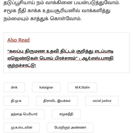
தடுப்பூசியாய் நம் வாக்கினை பயன்படுத்துவோம்.
சமூக நீதி காக்க உதயசூரியனில் வாக்களித்து
நம்மையும் காத்துக் கொள்வோம்.
Also Read
“கலப்பு திருமண உதவி திட்டம் குறித்து எடப்பாடி
ஏஜெண்டுகள் பொய் பிரச்சாரம்” : ஆர்.எஸ்.பாரதி
குற்றச்சாட்டு!
dmk
kalaignar
M.K.Stalin
தி.மு.க
திராவிட இயக்கம்
social justice
தந்தை பெரியார்
சமூகநீதி
மு.க.ஸ்டலின்
பேரறிஞர் அண்ணா