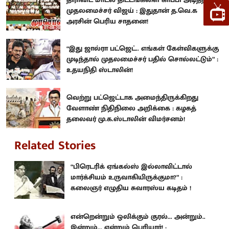
முதலமைச்சர் விஜய் : இதுதான் த.வெ.க
அரசின் பெரிய சாதனை!
“இது ஜால்ரா பட்ஜெட்.. எங்கள் கேள்விகளுக்கு
முடிந்தால் முதலமைச்சர் பதில் சொல்லட்டும்” :
உதயநிதி ஸ்டாலின்!
வெற்று பட்ஜெட்டாக அமைந்திருக்கிறது
வேளாண் நிதிநிலை அறிக்கை : கழகத்
தலைவர் மு.க.ஸ்டாலின் விமர்சனம்!
Related Stories
“பிரெடரிக் ஏங்கல்ஸ் இல்லாவிட்டால்
மார்க்சியம் உருவாகியிருக்குமா?” :
கலைஞர் எழுதிய சுவாரஸ்ய கடிதம் !
என்றென்றும் ஒலிக்கும் குரல்... அன்றும்..
இன்றும்... என்றும் பெரியார்! -