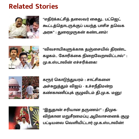
Related Stories
“எதிர்க்கட்சித் தலைவர் கைது.. பட்ஜெட்
கூட்டத்தொடருக்குப் பயந்த பாசிச தவெக
அரசு” : துரைமுருகன் கண்டனம்!
“விவசாயிகளுக்காக தஞ்சையில் திரண்ட
கழகம்.. கோரிக்கை நிறைவேறாவிட்டால்” :
மு.க.ஸ்டாலின் எச்சரிக்கை!
கரூர் கொடுந்துயரம் : சாட்சிகளை
அச்சுறுத்தும் விஜய் - உச்சநீதிமன்ற
கண்காணிப்புக் குழுவிடம் தி.மு.க. மனு!
“இதுதான் சரியான தருணம்!” : திமுக-
விற்கான மறுசீரமைப்பு ஆலோசனைக் குழு
பட்டியலை வெளியிட்டார் மு.க.ஸ்டாலின்!