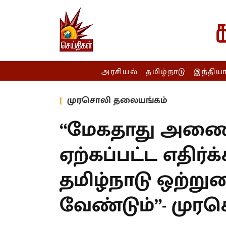
அரசியல்
தமிழ்நாடு
இந்திய
முரசொலி தலையங்கம்
“மேகதாது அணை 
ஏற்கப்பட்ட எதிர்க்க
தமிழ்நாடு ஒற்ற
வேண்டும்”- முர