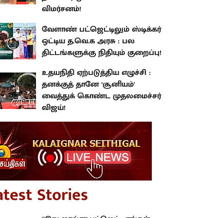
விமர்சனம்!
வேளாண் பட்ஜெட்டிலும் ஸ்டிக்கர்
ஒட்டிய த.வெ.க அரசு : பல
திட்டங்களுக்கு நிதியும் குறைப்பு!
உதயநிதி ஏற்படுத்திய எழுச்சி :
தனக்குத் தானே ‘சூனியம்'
வைத்துக் கொண்ட முதலமைச்சர்
விஜய்!
atest Stories