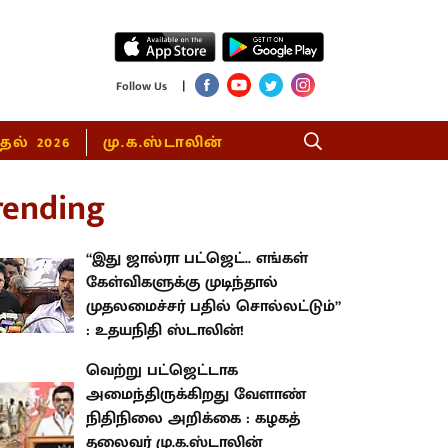
|
Follow Us
்தல் 2026
மு.க.ஸ்டாலின்
rending
“இது ஜால்ரா பட்ஜெட்.. எங்கள்
கேள்விகளுக்கு முடிந்தால்
முதலமைச்சர் பதில் சொல்லட்டும்”
: உதயநிதி ஸ்டாலின்!
வெற்று பட்ஜெட்டாக
அமைந்திருக்கிறது வேளாண்
நிதிநிலை அறிக்கை : கழகத்
தலைவர் மு.க.ஸ்டாலின்