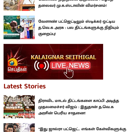
தலைவர் மு.க.ஸ்டாலின் விமர்சனம்!
வேளாண் பட்ஜெட்டிலும் ஸ்டிக்கர் ஒட்டிய
த.வெ.க அரசு : பல திட்டங்களுக்கு நிதியும்
குறைப்பு!
Latest Stories
திராவிட மாடல் திட்டங்களை காப்பி அடித்த
முதலமைச்சர் விஜய் : இதுதான் த.வெ.க
அரசின் பெரிய சாதனை!
“இது ஜால்ரா பட்ஜெட்.. எங்கள் கேள்விகளுக்கு