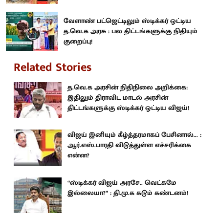
வேளாண் பட்ஜெட்டிலும் ஸ்டிக்கர் ஒட்டிய
த.வெ.க அரசு : பல திட்டங்களுக்கு நிதியும்
குறைப்பு!
Related Stories
த.வெ.க அரசின் நிதிநிலை அறிக்கை:
இதிலும் திராவிட மாடல் அரசின்
திட்டங்களுக்கு ஸ்டிக்கர் ஒட்டிய விஜய்!
விஜய் இனியும் கீழ்த்தரமாகப் பேசினால்... :
ஆர்.எஸ்.பாரதி விடுத்துள்ள எச்சரிக்கை
என்ன?
“ஸ்டிக்கர் விஜய் அரசே.. வெட்கமே
இல்லையா?” : தி.மு.க கடும் கண்டனம்!