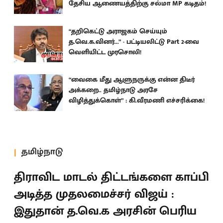
தேசிய ஆணையத்திற்கு சல்மா MP கடிதம்!
“தறிகெட்டு அராஜகம் செய்யும்
த.வெ.க.வினர்...” - பட்டியலிட்டு Part 2-வை
வெளியிட்ட முரசொலி!
“வைகை மீது ஆளுநருக்கு என்ன திடீர்
அக்கறை.. தமிழ்நாடு அரசே
விழித்துக்கொள்” : கி.வீரமணி எச்சரிக்கை!
தமிழ்நாடு
திராவிட மாடல் திட்டங்களை காப்பி
அடித்த முதலமைச்சர் விஜய் :
இதுதான் த.வெ.க அரசின் பெரிய