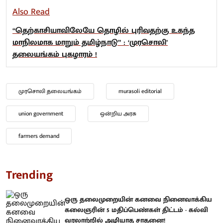
Also Read
“தெற்காசியாவிலேயே தொழில் புரிவதற்கு உகந்த
மாநிலமாக மாறும் தமிழ்நாடு” : ‘முரசொலி’
தலையங்கம் புகழாரம் !
முரசொலி தலையங்கம்
murasoli editorial
union government
ஒன்றிய அரசு
farmers demand
Trending
ஒரு தலைமுறையின் கனவை நினைவாக்கிய
கலைஞரின் 5 மதிப்பெண்கள் திட்டம் - கல்வி
வரலாற்றில் அழியாத சாதனை!