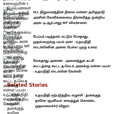
HLL நிறுவனத்தின் நிலை என்ன? தமிழ்நாடு
அரசின் கோரிக்கையை நிராகரித்த ஒன்றிய
அரசு: டி.ஆர்.பாலு MP விமர்சனம்!
பேப்பர் படித்தால் மட்டும் போதாது..
முதல்வருக்கு பயம் ஏன்? : உதயநிதி
ஸ்டாலினின் அனல் பேச்சு! (முழு உரை)
மேகதாது அணை - அனைத்துக் கட்சி
கூட்டத்தை கூட்ட த.வெ.க அரசுக்கு என்ன பயம்?
: உதயநிதி ஸ்டாலின் கேள்வி!
Related Stories
உதயநிதி ஏற்படுத்திய எழுச்சி : தனக்குத்
தானே ‘சூனியம்' வைத்துக் கொண்ட
முதலமைச்சர் விஜய்!