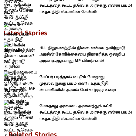
கூட்டத்தை கூட்ட த.வெ.க அரசுக்கு என்ன பயம்?
: உதயநிதி ஸ்டாலின் கேள்வி!
Latest Stories
HLL நிறுவனத்தின் நிலை என்ன? தமிழ்நாடு
அரசின் கோரிக்கையை நிராகரித்த ஒன்றிய
அரசு: டி.ஆர்.பாலு MP விமர்சனம்!
பேப்பர் படித்தால் மட்டும் போதாது..
முதல்வருக்கு பயம் ஏன்? : உதயநிதி
ஸ்டாலினின் அனல் பேச்சு! (முழு உரை)
மேகதாது அணை - அனைத்துக் கட்சி
கூட்டத்தை கூட்ட த.வெ.க அரசுக்கு என்ன பயம்?
: உதயநிதி ஸ்டாலின் கேள்வி!
Related Stories