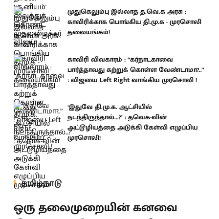
முதுகெலும்பு இல்லாத த.வெ.க அரசு :
காவிரிக்காக பொங்கிய தி.மு.க - முரசொலி
தலையங்கம்!
காவிரி விவகாரம் : “கர்நாடகாவை
பார்த்தாவது கற்றுக் கொள்ள வேண்டாமா?..”
: விஜயை Left Right வாங்கிய முரசொலி !
‘இதுவே தி.மு.க. ஆட்சியில்
நடந்திருந்தால்...?’ : தவெக-வின்
அட்டூழியத்தை அடுக்கி கேள்வி எழுப்பிய
முரசொலி!
தமிழ்நாடு
ஒரு தலைமுறையின் கனவை