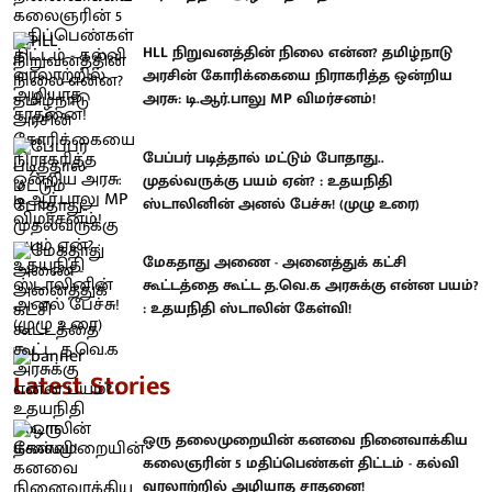
HLL நிறுவனத்தின் நிலை என்ன? தமிழ்நாடு
அரசின் கோரிக்கையை நிராகரித்த ஒன்றிய
அரசு: டி.ஆர்.பாலு MP விமர்சனம்!
பேப்பர் படித்தால் மட்டும் போதாது..
முதல்வருக்கு பயம் ஏன்? : உதயநிதி
ஸ்டாலினின் அனல் பேச்சு! (முழு உரை)
மேகதாது அணை - அனைத்துக் கட்சி
கூட்டத்தை கூட்ட த.வெ.க அரசுக்கு என்ன பயம்?
: உதயநிதி ஸ்டாலின் கேள்வி!
Latest Stories
ஒரு தலைமுறையின் கனவை நினைவாக்கிய
கலைஞரின் 5 மதிப்பெண்கள் திட்டம் - கல்வி
வரலாற்றில் அழியாத சாதனை!