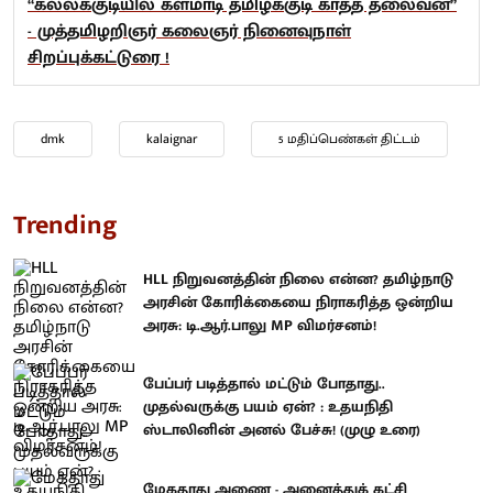
“கல்லக்குடியில் களமாடி தமிழ்க்குடி காத்த தலைவன்”
- முத்தமிழறிஞர் கலைஞர் நினைவுநாள்
சிறப்புக்கட்டுரை !
dmk
kalaignar
5 மதிப்பெண்கள் திட்டம்
Trending
HLL நிறுவனத்தின் நிலை என்ன? தமிழ்நாடு
அரசின் கோரிக்கையை நிராகரித்த ஒன்றிய
அரசு: டி.ஆர்.பாலு MP விமர்சனம்!
பேப்பர் படித்தால் மட்டும் போதாது..
முதல்வருக்கு பயம் ஏன்? : உதயநிதி
ஸ்டாலினின் அனல் பேச்சு! (முழு உரை)
மேகதாது அணை - அனைத்துக் கட்சி