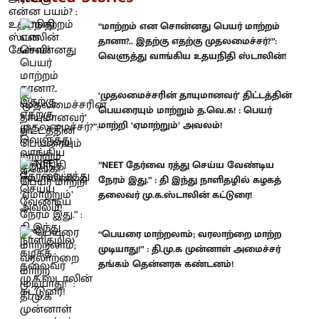
“மாற்றம் என சொன்னது பெயர் மாற்றம்
தானா?.. இதற்கு எதற்கு முதலமைச்சர்?”:
வெளுத்து வாங்கிய உதயநிதி ஸ்டாலின்!
‘முதலமைச்சரின் தாயுமானவர்’ திட்டத்தின்
பெயரையும் மாற்றும் த.வெ.க! : பெயர்
மாற்றி ‘ஏமாற்றும்’ அவலம்!
”NEET தேர்வை ரத்து செய்ய வேண்டிய
நேரம் இது.” : தி இந்து நாளிதழில் கழகத்
தலைவர் மு.க.ஸ்டாலின் கட்டுரை!
“பெயரை மாற்றலாம்; வரலாற்றை மாற்ற
முடியாது!” : தி.மு.க முன்னாள் அமைச்சர்
தங்கம் தென்னரசு கண்டனம்!