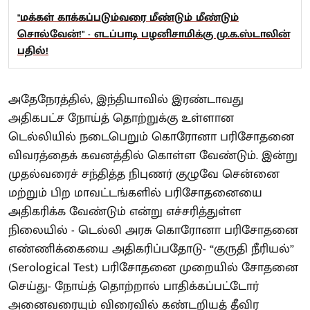
"மக்கள் காக்கப்படும்வரை மீண்டும் மீண்டும்
சொல்வேன்!" - எடப்பாடி பழனிசாமிக்கு மு.க.ஸ்டாலின்
பதில்!
அதேநேரத்தில், இந்தியாவில் இரண்டாவது
அதிகபட்ச நோய்த் தொற்றுக்கு உள்ளான
டெல்லியில் நடைபெறும் கொரோனா பரிசோதனை
விவரத்தைக் கவனத்தில் கொள்ள வேண்டும். இன்று
முதல்வரைச் சந்தித்த நிபுணர் குழுவே சென்னை
மற்றும் பிற மாவட்டங்களில் பரிசோதனையை
அதிகரிக்க வேண்டும் என்று எச்சரித்துள்ள
நிலையில் - டெல்லி அரசு கொரோனா பரிசோதனை
எண்ணிக்கையை அதிகரிப்பதோடு- “குருதி நீரியல்”
(Serological Test) பரிசோதனை முறையில் சோதனை
செய்து- நோய்த் தொற்றால் பாதிக்கப்பட்டோர்
அனைவரையும் விரைவில் கண்டறியத் தீவிர