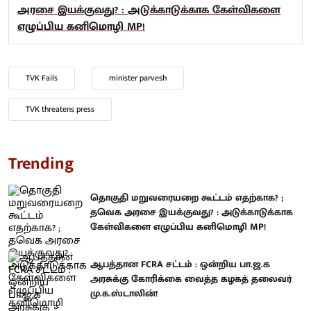
அரசை இயக்குவது? : அடுக்காடுக்காக கேள்விகளை
எழுப்பிய கனிமொழி MP!
TVK Fails
minister parvesh
TVK threatens press
Trending
தொகுதி மறுவரையறை கூட்டம் எதற்காக? ;
தவெக அரசை இயக்குவது? : அடுக்காடுக்காக
கேள்விகளை எழுப்பிய கனிமொழி MP!
ஆபத்தான FCRA சட்டம் : ஒன்றிய பா.ஜ.க
அரசுக்கு கோரிக்கை வைத்த கழகத் தலைவர்
மு.க.ஸ்டாலின்!