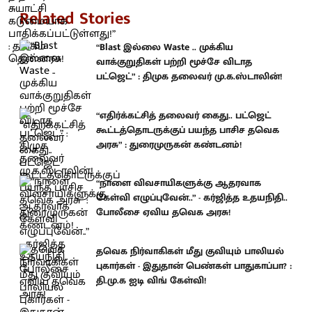
Related Stories
“Blast இல்லை Waste .. முக்கிய
வாக்குறுதிகள் பற்றி மூச்சே விடாத
பட்ஜெட்” : திமுக தலைவர் மு.க.ஸ்டாலின்!
“எதிர்க்கட்சித் தலைவர் கைது.. பட்ஜெட்
கூட்டத்தொடருக்குப் பயந்த பாசிச தவெக
அரசு” : துரைமுருகன் கண்டனம்!
“நாளை விவசாயிகளுக்கு ஆதரவாக
கேள்வி எழுப்புவேன்..” - கர்ஜித்த உதயநிதி..
போலீசை ஏவிய தவெக அரசு!
தவெக நிர்வாகிகள் மீது குவியும் பாலியல்
புகார்கள் - இதுதான் பெண்கள் பாதுகாப்பா? :
தி.மு.க ஐடி விங் கேள்வி!