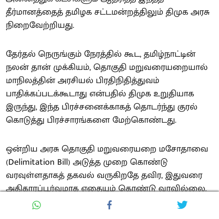
தீர்மானத்தைத் தமிழக சட்டமன்றத்திலும் திமுக அரசு
நிறைவேற்றியது.
தேர்தல் நெருங்கும் நேரத்தில் கூட, தமிழ்நாட்டின்
நலன் தான் முக்கியம், தொகுதி மறுவரையறையால்
மாநிலத்தின் அரசியல் பிரதிநிதித்துவம்
பாதிக்கப்படக்கூடாது என்பதில் திமுக உறுதியாக
இருந்து, இந்த பிரச்சனைக்காகத் தொடர்ந்து குரல்
கொடுத்து பிரச்சாரங்களை மேற்கொண்டது.
ஒன்றிய அரசு தொகுதி மறுவரையறை மசோதாவை
(Delimitation Bill) அடுத்த முறை கொண்டு
வரவுள்ளதாகத் தகவல் வருகிறதே தவிர, இதுவரை
அதிகாரப்பூர்வமாக எதையும் கொண்டு வரவில்லை.
இந்த மசோதாவை மாற்றி அமைத்துத்தான் கொண்டு
வருகிறோம் என்பதற்கும் எந்த ஒரு