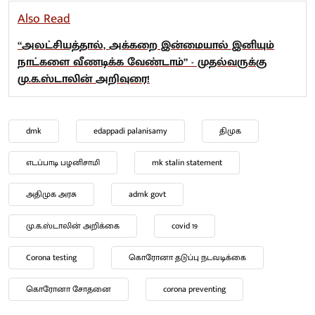
Also Read
“அலட்சியத்தால், அக்கறை இன்மையால் இனியும்
நாட்களை வீணடிக்க வேண்டாம்” - முதல்வருக்கு
மு.க.ஸ்டாலின் அறிவுரை!
dmk
edappadi palanisamy
திமுக
எடப்பாடி பழனிசாமி
mk stalin statement
அதிமுக அரசு
admk govt
மு.க.ஸ்டாலின் அறிக்கை
covid 19
Corona testing
கொரோனா தடுப்பு நடவடிக்கை
கொரோனா சோதனை
corona preventing