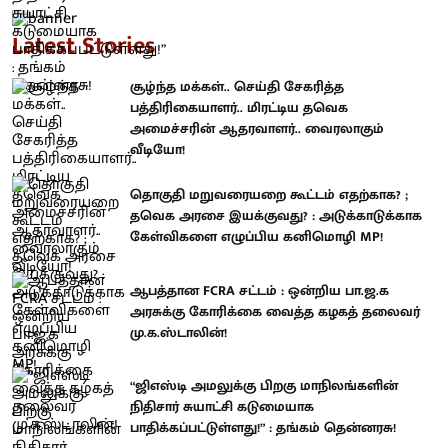
Latest Stories
சூழ்ந்த மக்கள்.. செய்தி சேகரித்த
பத்திரிகையாளர்.. மிரட்டிய தவெக
அமைச்சரின் ஆதரவாளர்.. வைரலாகும்
வீடியோ!
தொகுதி மறுவரையறை கூட்டம் எதற்காக? ;
தவெக அரசை இயக்குவது? : அடுக்காடுக்காக
கேள்விகளை எழுப்பிய கனிமொழி MP!
ஆபத்தான FCRA சட்டம் : ஒன்றிய பா.ஜ.க
அரசுக்கு கோரிக்கை வைத்த கழகத் தலைவர்
மு.க.ஸ்டாலின்!
“ஜிஎஸ்டி அமலுக்கு பிறகு மாநிலங்களின்
நிதிசார் சுயாட்சி கடுமையாக
பாதிக்கப்பட்டுள்ளது!” : தங்கம் தென்னரசு!