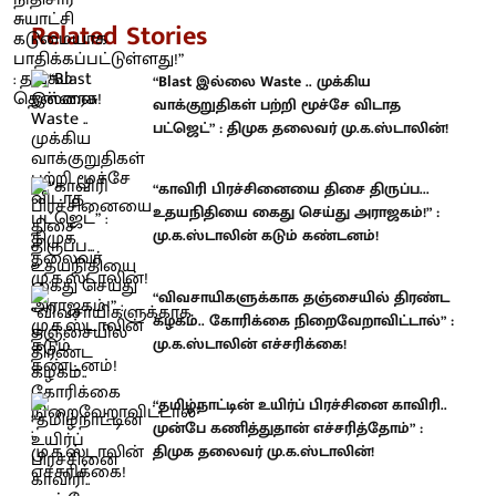
Related Stories
“Blast இல்லை Waste .. முக்கிய
வாக்குறுதிகள் பற்றி மூச்சே விடாத
பட்ஜெட்” : திமுக தலைவர் மு.க.ஸ்டாலின்!
“காவிரி பிரச்சினையை திசை திருப்ப...
உதயநிதியை கைது செய்து அராஜகம்!” :
மு.க.ஸ்டாலின் கடும் கண்டனம்!
“விவசாயிகளுக்காக தஞ்சையில் திரண்ட
கழகம்.. கோரிக்கை நிறைவேறாவிட்டால்” :
மு.க.ஸ்டாலின் எச்சரிக்கை!
“தமிழ்நாட்டின் உயிர்ப் பிரச்சினை காவிரி..
முன்பே கணித்துதான் எச்சரித்தோம்” :
திமுக தலைவர் மு.க.ஸ்டாலின்!