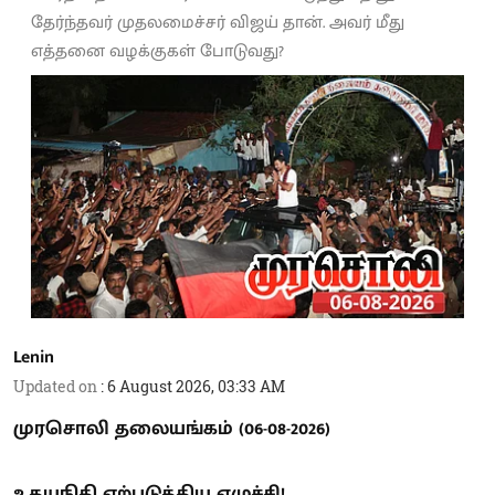
தேர்ந்தவர் முதலமைச்சர் விஜய் தான். அவர் மீது
எத்தனை வழக்குகள் போடுவது?
Lenin
Updated on
:
6 August 2026, 03:33 AM
முரசொலி தலையங்கம் (06-08-2026)
உதயநிதி ஏற்படுத்திய எழுச்சி!