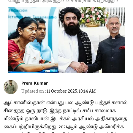
மேலும் இந்திய அரசு இதனைச் சமரசமாக ஏற்கிறதா?
Prem Kumar
Updated on
:
11 October 2025, 10:14 AM
ஆப்கானிஸ்தான் என்பது பல ஆண்டு யுத்தங்களால்
சிதைந்த ஒரு நாடு. இந்த நாட்டில் சமீப காலமாக
மீண்டும் தாலிபான் இயக்கம் அரசியல் அதிகாரத்தை
கைப்பற்றியிருக்கிறது. 2021ஆம் ஆண்டு அமெரிக்க