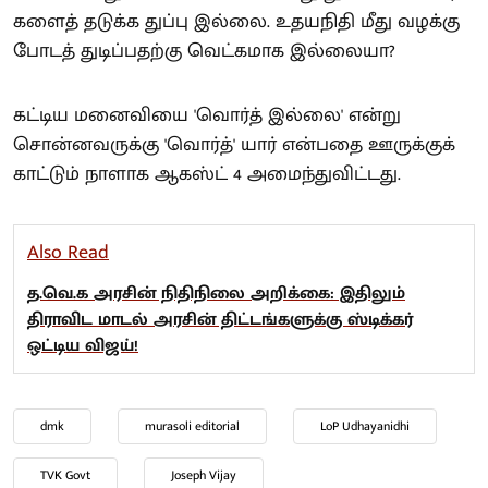
களைத் தடுக்க துப்பு இல்லை. உதயநிதி மீது வழக்கு
போடத் துடிப்பதற்கு வெட்கமாக இல்லையா?
கட்டிய மனைவியை 'வொர்த் இல்லை' என்று
சொன்னவருக்கு 'வொர்த்' யார் என்பதை ஊருக்குக்
காட்டும் நாளாக ஆகஸ்ட் 4 அமைந்துவிட்டது.
Also Read
த.வெ.க அரசின் நிதிநிலை அறிக்கை: இதிலும்
திராவிட மாடல் அரசின் திட்டங்களுக்கு ஸ்டிக்கர்
ஒட்டிய விஜய்!
dmk
murasoli editorial
LoP Udhayanidhi
TVK Govt
Joseph Vijay