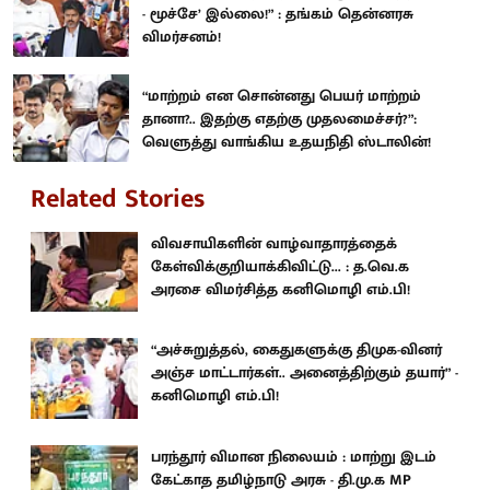
- மூச்சே’ இல்லை!” : தங்கம் தென்னரசு
விமர்சனம்!
“மாற்றம் என சொன்னது பெயர் மாற்றம்
தானா?.. இதற்கு எதற்கு முதலமைச்சர்?”:
வெளுத்து வாங்கிய உதயநிதி ஸ்டாலின்!
Related Stories
விவசாயிகளின் வாழ்வாதாரத்தைக்
கேள்விக்குறியாக்கிவிட்டு... : த.வெ.க
அரசை விமர்சித்த கனிமொழி எம்.பி!
“அச்சுறுத்தல், கைதுகளுக்கு திமுக-வினர்
அஞ்ச மாட்டார்கள்.. அனைத்திற்கும் தயார்” -
கனிமொழி எம்.பி!
பரந்தூர் விமான நிலையம் : மாற்று இடம்
கேட்காத தமிழ்நாடு அரசு - தி.மு.க MP