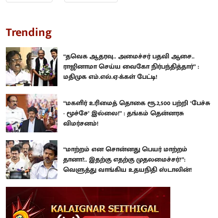
Trending
“தவெக ஆதரவு.. அமைச்சர் பதவி ஆசை..
ராஜினாமா செய்ய வைகோ நிர்பந்தித்தார்” :
மதிமுக எம்.எல்.ஏ-க்கள் பேட்டி!
“மகளிர் உரிமைத் தொகை ரூ.2,500 பற்றி ‘பேச்சு
- மூச்சே’ இல்லை!” : தங்கம் தென்னரசு
விமர்சனம்!
“மாற்றம் என சொன்னது பெயர் மாற்றம்
தானா?.. இதற்கு எதற்கு முதலமைச்சர்?”:
வெளுத்து வாங்கிய உதயநிதி ஸ்டாலின்!