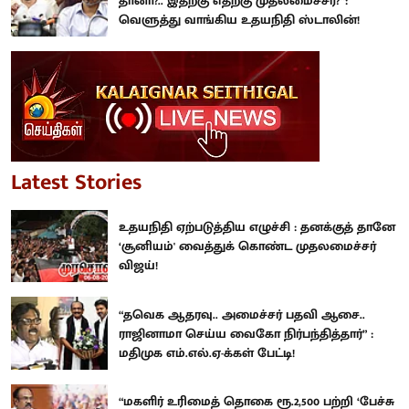
தானா?.. இதற்கு எதற்கு முதலமைச்சர்?”:
வெளுத்து வாங்கிய உதயநிதி ஸ்டாலின்!
Latest Stories
உதயநிதி ஏற்படுத்திய எழுச்சி : தனக்குத் தானே
‘சூனியம்' வைத்துக் கொண்ட முதலமைச்சர்
விஜய்!
“தவெக ஆதரவு.. அமைச்சர் பதவி ஆசை..
ராஜினாமா செய்ய வைகோ நிர்பந்தித்தார்” :
மதிமுக எம்.எல்.ஏ-க்கள் பேட்டி!
“மகளிர் உரிமைத் தொகை ரூ.2,500 பற்றி ‘பேச்சு