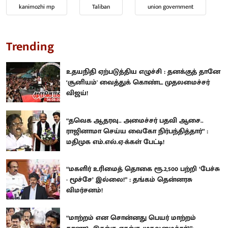
kanimozhi mp
Taliban
union government
Trending
உதயநிதி ஏற்படுத்திய எழுச்சி : தனக்குத் தானே
‘சூனியம்' வைத்துக் கொண்ட முதலமைச்சர்
விஜய்!
“தவெக ஆதரவு.. அமைச்சர் பதவி ஆசை..
ராஜினாமா செய்ய வைகோ நிர்பந்தித்தார்” :
மதிமுக எம்.எல்.ஏ-க்கள் பேட்டி!
“மகளிர் உரிமைத் தொகை ரூ.2,500 பற்றி ‘பேச்சு
- மூச்சே’ இல்லை!” : தங்கம் தென்னரசு
விமர்சனம்!
“மாற்றம் என சொன்னது பெயர் மாற்றம்