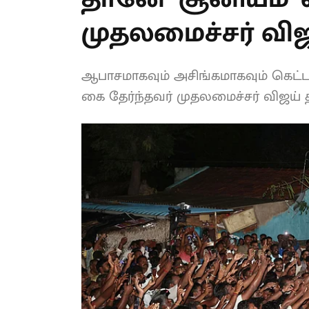
கொண்ட முதலமைச்
ஆபாசமாகவும் அசிங்கமாகவும் கெட்
பயன்படுத்துவதிலும் கை தேர்ந்தவர் 
எத்தனை வழக்குகள் போடுவது?