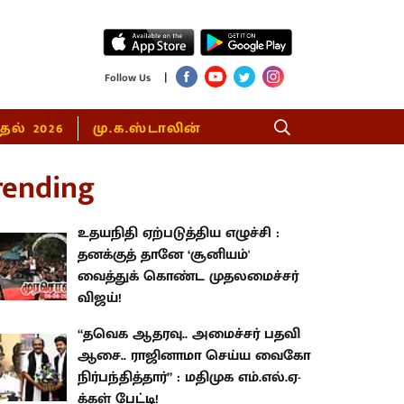
|
Follow Us
்தல் 2026
மு.க.ஸ்டாலின்
rending
உதயநிதி ஏற்படுத்திய எழுச்சி :
தனக்குத் தானே ‘சூனியம்'
வைத்துக் கொண்ட முதலமைச்சர்
விஜய்!
“தவெக ஆதரவு.. அமைச்சர் பதவி
ஆசை.. ராஜினாமா செய்ய வைகோ
நிர்பந்தித்தார்” : மதிமுக எம்.எல்.ஏ-
க்கள் பேட்டி!