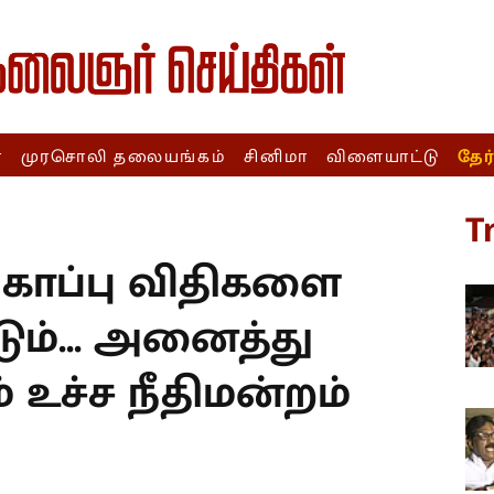
ா
முரசொலி தலையங்கம்
சினிமா
விளையாட்டு
தேர
T
ுகாப்பு விதிகளை
ம்... அனைத்து
 உச்ச நீதிமன்றம்