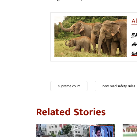
A
த
அ
க
supreme court
new road safety rules
Related Stories