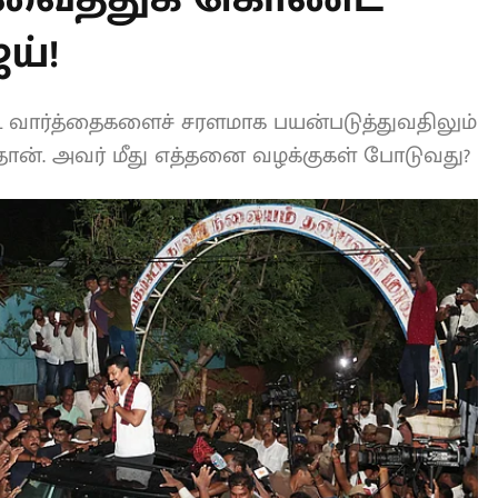
சர் விஜய்!
ட வார்த்தைகளைச் சரளமாக
முதலமைச்சர் விஜய் தான். அவர் மீது
L