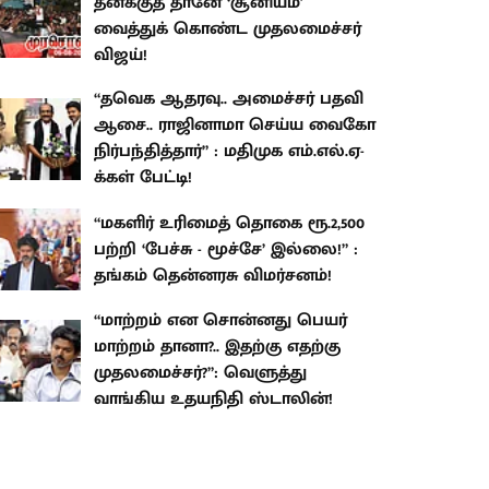
தனக்குத் தானே ‘சூனியம்'
வைத்துக் கொண்ட முதலமைச்சர்
விஜய்!
“தவெக ஆதரவு.. அமைச்சர் பதவி
ஆசை.. ராஜினாமா செய்ய வைகோ
நிர்பந்தித்தார்” : மதிமுக எம்.எல்.ஏ-
க்கள் பேட்டி!
“மகளிர் உரிமைத் தொகை ரூ.2,500
பற்றி ‘பேச்சு - மூச்சே’ இல்லை!” :
தங்கம் தென்னரசு விமர்சனம்!
“மாற்றம் என சொன்னது பெயர்
மாற்றம் தானா?.. இதற்கு எதற்கு
முதலமைச்சர்?”: வெளுத்து
வாங்கிய உதயநிதி ஸ்டாலின்!