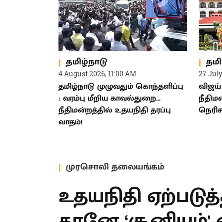
தமிழ்நாடு
தமி
4 August 2026, 11:00 AM
27 Jul
தமிழ்நாடு முழுவதும் கொந்தளிப்பு
விஜய் 
: வரம்பு மீறிய காவல்துறை...
நீதிம
நீதிமன்றத்தில் உதயநிதி தரப்பு
நெரிசல
வாதம்!
முரசொலி தலையங்கம்
உதயநிதி ஏற்படுத்த
தனக்குத் தானே ‘