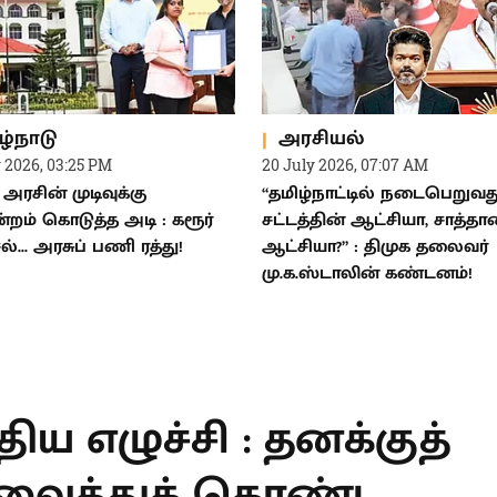
ழ்நாடு
அரசியல்
y 2026, 03:25 PM
20 July 2026, 07:07 AM
அரசின் முடிவுக்கு
“தமிழ்நாட்டில் நடைபெறுவத
ன்றம் கொடுத்த அடி : கரூர்
சட்டத்தின் ஆட்சியா, சாத்தா
்... அரசுப் பணி ரத்து!
ஆட்சியா?” : திமுக தலைவர்
மு.க.ஸ்டாலின் கண்டனம்!
T
ிய எழுச்சி :
சூனியம்' வைத்துக்