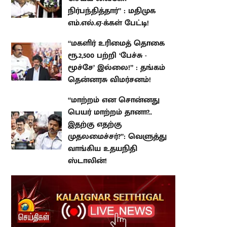
க்கள் பேட்டி!
“மகளிர் உரிமைத் தொகை ரூ.2,500
பற்றி ‘பேச்சு - மூச்சே’ இல்லை!” :
தங்கம் தென்னரசு விமர்சனம்!
“மாற்றம் என சொன்னது பெயர்
மாற்றம் தானா?.. இதற்கு எதற்கு
முதலமைச்சர்?”: வெளுத்து
வாங்கிய உதயநிதி ஸ்டாலின்!
atest Stories