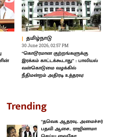
தமிழ்நாடு
30 June 2026, 02:57 PM
ு
“கொடூரமான குற்றங்களுக்கு
னின்
இரக்கம் காட்டக்கூடாது” : பாலியல்
வன்கொடுமை வழக்கில்
நீதிமன்றம் அதிரடி உத்தரவு!
rending
“தவெக ஆதரவு.. அமைச்சர் பதவி
ஆசை.. ராஜினாமா செய்ய வைகோ
நிர்பந்தித்தார்” : மதிமுக எம்.எல்.ஏ-