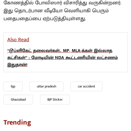
கோணத்தில் போலிஸார் விசாரித்து வருகின்றனர்.
இது தொடர்பான வீடியோ வெளியாகி பெரும்
பதைபதைப்பை ஏற்படுத்தியுள்ளது.
Also Read
“டூப்ளிகேட் தலைவர்கள்.. MP, MLA-க்கள் இல்லாத
கட்சிகள்” : மோடியின் NDA கூட்டணியின் லட்சணம்
இதுதான்!
bjp
uttar pradesh
car accident
Ghaziabad
BJP Sticker
Trending