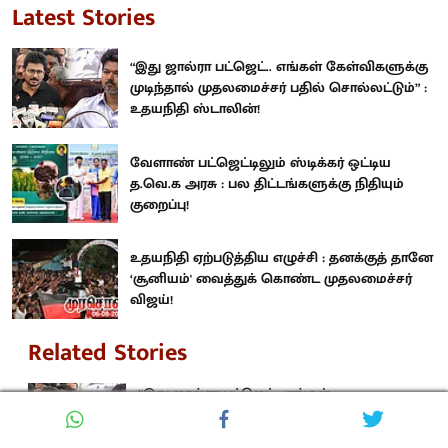
Latest Stories
“இது ஜால்ரா பட்ஜெட்.. எங்கள் கேள்விகளுக்கு
முடிந்தால் முதலமைச்சர் பதில் சொல்லட்டும்” :
உதயநிதி ஸ்டாலின்!
வேளாண் பட்ஜெட்டிலும் ஸ்டிக்கர் ஒட்டிய
த.வெ.க அரசு : பல திட்டங்களுக்கு நிதியும்
குறைப்பு!
உதயநிதி ஏற்படுத்திய எழுச்சி : தனக்குத் தானே
‘சூனியம்' வைத்துக் கொண்ட முதலமைச்சர்
விஜய்!
Related Stories
“இது ஜால்ரா பட்ஜெட்.. எங்கள்
கேள்விகளுக்கு முடிந்தால் முதலமைச்சர்
பதில் சொல்லட்டும்” : உதயநிதி ஸ்டாலின்!