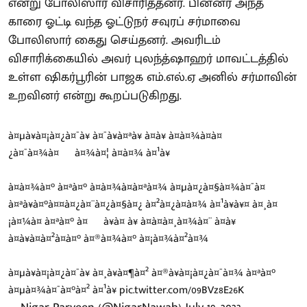
என்று போலிஸார் விசாரித்தனர். பின்னர் அந்த
காரை ஓட்டி வந்த ஓட்டுநர் சவுரப் சர்மாவை
போலிஸார் கைது செய்தனர். அவரிடம்
விசாரிக்கையில் அவர் புலந்த்ஷாஹர் மாவட்டத்தில்
உள்ள ஷிகர்பூரின் பாஜக எம்.எல்.ஏ அனில் சர்மாவின்
உறவினர் என்று கூறப்படுகிறது.
à¤µà¥à¤¡à¤¿à¤¯à¥ à¤¯à¥à¤ªà¥ à¤à¥ à¤à¤¾à¤à¤
¿à¤¯à¤¾à¤¬à¤¾à¤¦ à¤à¤¾ à¤¹à¥
à¤à¤¾à¤° à¤ªà¤° à¤­à¤¾à¤à¤ªà¤¾ à¤µà¤¿à¤§à¤¾à¤¯à¤
à¤ªà¥à¤°à¤¤à¤¿à¤¨à¤¿à¤§à¤¿ à¤²à¤¿à¤à¤¾ à¤¹à¥à¥¤ à¤¸à¤
¡à¤¼à¤ à¤ªà¤° à¤¬à¥à¤ à¥ à¤à¤à¤¸à¤¾à¤¨ à¤à¥
à¤à¥à¤à¤²à¤à¤° à¤®à¤¾à¤° à¤¡à¤¾à¤²à¤¾
à¤µà¥à¤¡à¤¿à¤¯à¥ à¤¸à¥à¤¶à¤² à¤®à¥à¤¡à¤¿à¤¯à¤¾ à¤ªà¤°
à¤µà¤¾à¤¯à¤°à¤² à¤¹à¥
pic.twitter.com/09BVz8E26K