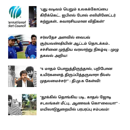
‘புது வடிவம் பெறும் உலகக்கோப்பை
கிரிக்கெட்.. ஐபிஎல் போல் எலிமினேட்டர்
சுற்றுகள்.. சுவாரசியமான விதிகள்!’
சர்வதேச அளவில் வைபவ்
சூர்யவன்ஷியின் ஆட்டம் தொடக்கம்..
சச்சினை முந்திய வரலாற்று நிகழ்வு : முழு
தகவல் அறிய!
“6 மாதம் பொறுத்திருந்தால், பறிபோன
உயிர்களைத் திருப்பித்தருவாரா ரீல்ஸ்
முதலமைச்சர்?” : தி.மு.க கேள்வி!
“தூக்கில் தொங்கிய படி.. காதல் ஜோடி
சடலங்கள் மீட்பு.. ஆணவக் கொ*லையா?” -
மயிலாடுதுறையில் பரபரப்பு சம்பவம்!