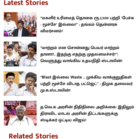
Latest Stories
“மகளிர் உரிமைத் தொகை ரூ.2,500 பற்றி ‘பேச்சு
- மூச்சே’ இல்லை!” : தங்கம் தென்னரசு
விமர்சனம்!
“மாற்றம் என சொன்னது பெயர் மாற்றம்
தானா?.. இதற்கு எதற்கு முதலமைச்சர்?”:
வெளுத்து வாங்கிய உதயநிதி ஸ்டாலின்!
“Blast இல்லை Waste .. முக்கிய வாக்குறுதிகள்
பற்றி மூச்சே விடாத பட்ஜெட்” : திமுக தலைவர்
மு.க.ஸ்டாலின்!
த.வெ.க அரசின் நிதிநிலை அறிக்கை: இதிலும்
திராவிட மாடல் அரசின் திட்டங்களுக்கு
ஸ்டிக்கர் ஒட்டிய விஜய்!
Related Stories