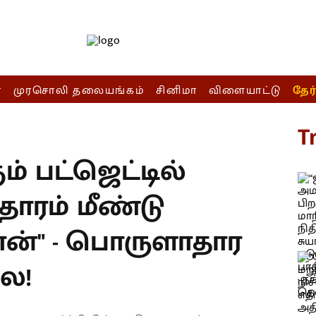
ா
முரசொலி தலையங்கம்
சினிமா
விளையாட்டு
தேர
T
் பட்ஜெட்டில்
ாரம் மீண்டு
ான்" - பொருளாதார
ை!