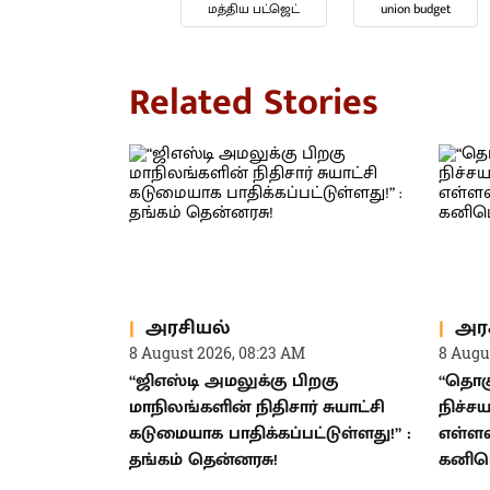
மத்திய பட்ஜெட்
union budget
Related Stories
அரசியல்
அர
8 August 2026, 08:23 AM
8 Augu
“ஜிஎஸ்டி அமலுக்கு பிறகு
“தொக
மாநிலங்களின் நிதிசார் சுயாட்சி
நிச்சய
கடுமையாக பாதிக்கப்பட்டுள்ளது!” :
எள்ளள
தங்கம் தென்னரசு!
கனிமொ