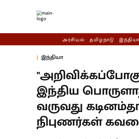
அரசியல்
தமிழ்நாடு
இந்திய
இந்தியா
"அறிவிக்கப்போகும
இந்திய பொருளாத
வருவது கடினம்த
நிபுணர்கள் கவல