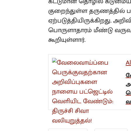
கட்டுமான தொழில் கடுமையாக
குறைந்துள்ள தருணத்தில் பட்
ஏற்படுத்தியிருக்கிறது. அறிவ
பொருளாதாரம் மீண்டு வருவத
கூறியுள்ளார்.
A
வ
அ
வ
வ