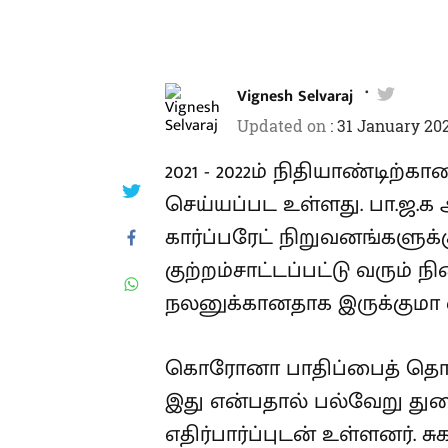
Vignesh Selvaraj
Updated on
:
31 January 202
2021 - 2022ம் நிதியாண்டிற்
செய்யப்பட உள்ளது. பா.ஜ.க
கார்ப்பரேட் நிறுவனங்களு
குற்றம்சாட்டப்பட்டு வரும் 
நலனுக்கானதாக இருக்குமா என்
கொரோனா பாதிப்பைத் தொடர்ந
இது என்பதால் பல்வேறு துற
எதிர்பார்ப்புடன் உள்ளனர். ச