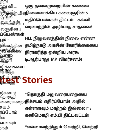
ஒரு தலைமுறையின் கனவை
நினைவாக்கிய கலைஞரின் 5
மதிப்பெண்கள் திட்டம் - கல்வி
வரலாற்றில் அழியாத சாதனை!
HLL நிறுவனத்தின் நிலை என்ன?
தமிழ்நாடு அரசின் கோரிக்கையை
நிராகரித்த ஒன்றிய அரசு:
டி.ஆர்.பாலு MP விமர்சனம்!
atest Stories
“தொகுதி மறுவரையறையை
நிச்சயம் எதிர்ப்போம்! அதில்
எள்ளளவும் மாற்றம் இல்லை!” :
கனிமொழி எம்.பி திட்டவட்டம்!
“எல்லாவற்றிலும் வெற்றி, வெற்றி