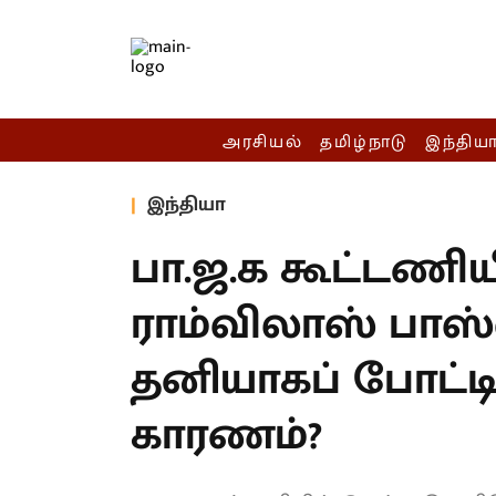
அரசியல்
தமிழ்நாடு
இந்திய
இந்தியா
பா.ஜ.க கூட்டணியில
ராம்விலாஸ் பாஸ்
தனியாகப் போட்டி
காரணம்?