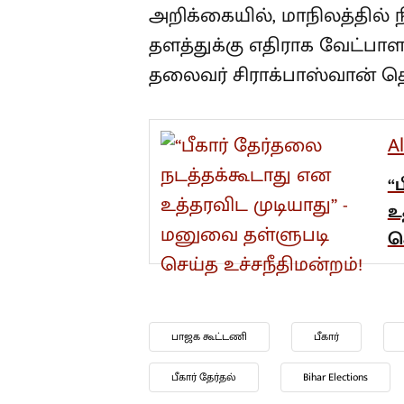
அறிக்கையில், மாநிலத்தில் 
தளத்துக்கு எதிராக வேட்ப
தலைவர் சிராக்பாஸ்வான் தெர
A
“
உ
ச
பாஜக கூட்டணி
பீகார்
பீகார் தேர்தல்
Bihar Elections