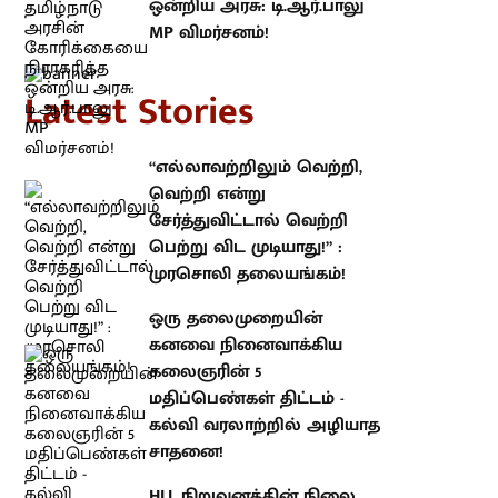
atest Stories
“எல்லாவற்றிலும் வெற்றி, வெற்றி
என்று சேர்த்துவிட்டால் வெற்றி
பெற்று விட முடியாது!” : முரசொலி
தலையங்கம்!
ஒரு தலைமுறையின் கனவை
நினைவாக்கிய கலைஞரின் 5
மதிப்பெண்கள் திட்டம் - கல்வி
வரலாற்றில் அழியாத சாதனை!
HLL நிறுவனத்தின் நிலை என்ன?
தமிழ்நாடு அரசின் கோரிக்கையை
நிராகரித்த ஒன்றிய அரசு:
டி.ஆர்.பாலு MP விமர்சனம்!