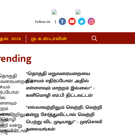
|
Follow Us
்தல் 2026
மு.க.ஸ்டாலின்
rending
“தொகுதி மறுவரையறையை
நிச்சயம் எதிர்ப்போம்! அதில்
எள்ளளவும் மாற்றம் இல்லை!” :
கனிமொழி எம்.பி திட்டவட்டம்!
“எல்லாவற்றிலும் வெற்றி, வெற்றி
என்று சேர்த்துவிட்டால் வெற்றி
பெற்று விட முடியாது!” : முரசொலி
தலையங்கம்!