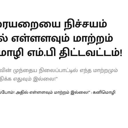
T
ையறையை நிச்சயம்
ல் எள்ளளவும்
 : கனிமொழி எம்.பி
ின் முந்தைய நிலைப்பாட்டில் எந்த
டு விவாதிக்க எதுவும் இல்லை!”