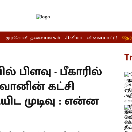
ா
முரசொலி தலையங்கம்
சினிமா
விளையாட்டு
தேர
T
் பிளவு - பீகாரில்
வானின் கட்சி
யிட முடிவு : என்ன