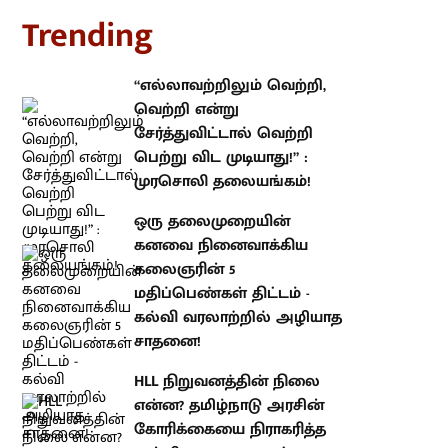
rending
“எல்லாவற்றிலும் வெற்றி, வெற்றி
என்று சேர்த்துவிட்டால் வெற்றி
பெற்று விட முடியாது!” : முரசொலி
தலையங்கம்!
ஒரு தலைமுறையின் கனவை
நினைவாக்கிய கலைஞரின் 5
மதிப்பெண்கள் திட்டம் - கல்வி
வரலாற்றில் அழியாத சாதனை!
HLL நிறுவனத்தின் நிலை என்ன?
தமிழ்நாடு அரசின் கோரிக்கையை
நிராகரித்த ஒன்றிய அரசு:
டி.ஆர்.பாலு MP விமர்சனம்!