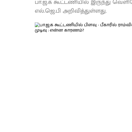
பா.ஜ.க கூட்டணியில் இருந்து வெள
எல்.ஜெ.பி அறிவித்துள்ளது.