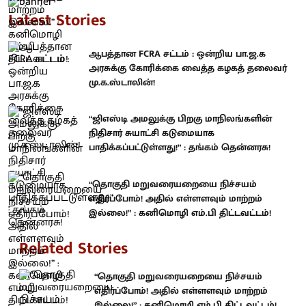
Latest Stories
ஆபத்தான FCRA சட்டம் : ஒன்றிய பா.ஜ.க
அரசுக்கு கோரிக்கை வைத்த கழகத் தலைவர்
மு.க.ஸ்டாலின்!
“ஜிஎஸ்டி அமலுக்கு பிறகு மாநிலங்களின்
நிதிசார் சுயாட்சி கடுமையாக
பாதிக்கப்பட்டுள்ளது!” : தங்கம் தென்னரசு!
“தொகுதி மறுவரையறையை நிச்சயம்
எதிர்ப்போம்! அதில் எள்ளளவும் மாற்றம்
இல்லை!” : கனிமொழி எம்.பி திட்டவட்டம்!
Related Stories
“தொகுதி மறுவரையறையை நிச்சயம்
எதிர்ப்போம்! அதில் எள்ளளவும் மாற்றம்
இல்லை!” : கனிமொழி எம்.பி திட்டவட்டம்!