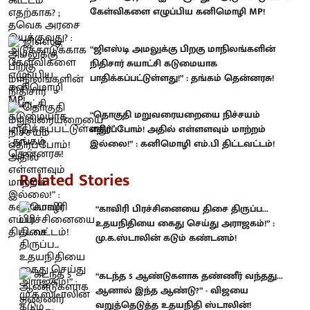
கேள்விகளை எழுப்பிய கனிமொழி MP!
“ஜிஎஸ்டி அமலுக்கு பிறகு மாநிலங்களின்
நிதிசார் சுயாட்சி கடுமையாக
பாதிக்கப்பட்டுள்ளது!” : தங்கம் தென்னரசு!
“தொகுதி மறுவரையறையை நிச்சயம்
எதிர்ப்போம்! அதில் எள்ளளவும் மாற்றம்
இல்லை!” : கனிமொழி எம்.பி திட்டவட்டம்!
Related Stories
“காவிரி பிரச்சினையை திசை திருப்ப...
உதயநிதியை கைது செய்து அராஜகம்!” :
மு.க.ஸ்டாலின் கடும் கண்டனம்!
“கடந்த 5 ஆண்டுகளாக தண்ணீர் வந்தது...
ஆனால் இந்த ஆண்டு?” - விஜயை
வறுத்தெடுத்த உதயநிதி ஸ்டாலின்!