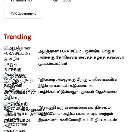
kanimozhi mp
delimitation
TVK Government
Trending
ஆபத்தான FCRA சட்டம் : ஒன்றிய பா.ஜ.க
அரசுக்கு கோரிக்கை வைத்த கழகத் தலைவர்
மு.க.ஸ்டாலின்!
“ஜிஎஸ்டி அமலுக்கு பிறகு மாநிலங்களின்
நிதிசார் சுயாட்சி கடுமையாக
பாதிக்கப்பட்டுள்ளது!” : தங்கம் தென்னரசு!
“தொகுதி மறுவரையறையை நிச்சயம்
எதிர்ப்போம்! அதில் எள்ளளவும் மாற்றம்
இல்லை!” : கனிமொழி எம்.பி திட்டவட்டம்!