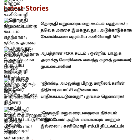
Latest Stories
தொகுதி மறுவரையறை கூட்டம் எதற்காக? ;
தவெக அரசை இயக்குவது? : அடுக்காடுக்காக
கேள்விகளை எழுப்பிய கனிமொழி MP!
ஆபத்தான FCRA சட்டம் : ஒன்றிய பா.ஜ.க
அரசுக்கு கோரிக்கை வைத்த கழகத் தலைவர்
மு.க.ஸ்டாலின்!
“ஜிஎஸ்டி அமலுக்கு பிறகு மாநிலங்களின்
நிதிசார் சுயாட்சி கடுமையாக
பாதிக்கப்பட்டுள்ளது!” : தங்கம் தென்னரசு!
“தொகுதி மறுவரையறையை நிச்சயம்
எதிர்ப்போம்! அதில் எள்ளளவும் மாற்றம்
இல்லை!” : கனிமொழி எம்.பி திட்டவட்டம்!