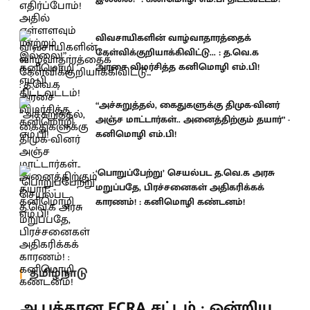
விவசாயிகளின் வாழ்வாதாரத்தைக்
கேள்விக்குறியாக்கிவிட்டு... : த.வெ.க
அரசை விமர்சித்த கனிமொழி எம்.பி!
“அச்சுறுத்தல், கைதுகளுக்கு திமுக-வினர்
அஞ்ச மாட்டார்கள்.. அனைத்திற்கும் தயார்” -
கனிமொழி எம்.பி!
‘பொறுப்பேற்று’ செயல்பட த.வெ.க அரசு
மறுப்பதே, பிரச்சனைகள் அதிகரிக்கக்
காரணம்! : கனிமொழி கண்டனம்!
தமிழ்நாடு
ஆபத்தான FCRA சட்டம் : ஒன்றிய