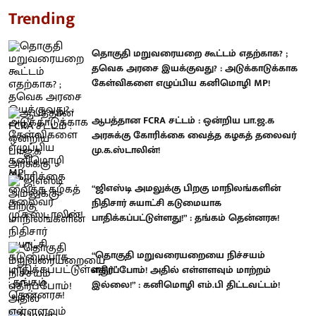
Trending
தொகுதி மறுவரையறை கூட்டம் எதற்காக? ;
தவெக அரசை இயக்குவது? : அடுக்காடுக்காக
கேள்விகளை எழுப்பிய கனிமொழி MP!
ஆபத்தான FCRA சட்டம் : ஒன்றிய பா.ஜ.க
அரசுக்கு கோரிக்கை வைத்த கழகத் தலைவர்
மு.க.ஸ்டாலின்!
“ஜிஎஸ்டி அமலுக்கு பிறகு மாநிலங்களின்
நிதிசார் சுயாட்சி கடுமையாக
பாதிக்கப்பட்டுள்ளது!” : தங்கம் தென்னரசு!
“தொகுதி மறுவரையறையை நிச்சயம்
எதிர்ப்போம்! அதில் எள்ளளவும் மாற்றம்
இல்லை!” : கனிமொழி எம்.பி திட்டவட்டம்!