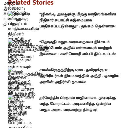
Related Stories
“ஜிஎஸ்டி அமலுக்கு பிறகு மாநிலங்களின்
நிதிசார் சுயாட்சி கடுமையாக
பாதிக்கப்பட்டுள்ளது!” : தங்கம் தென்னரசு!
“தொகுதி மறுவரையறையை நிச்சயம்
எதிர்ப்போம்! அதில் எள்ளளவும் மாற்றம்
இல்லை!” : கனிமொழி எம்.பி திட்டவட்டம்!
சமஸ்கிருதத்திற்கு 6,100 - தமிழுக்கு 12 :
ஆசிரியர்கள் நியமனத்தில் அநீதி - ஒன்றிய
அரசின் அதிர்ச்சி தகவல்!
தர்மேந்திர பிரதான் ராஜினாமா.. முடிவுக்கு
வந்த போராட்டம்.. அடிபணிந்த ஒன்றிய
பாஜக அரசு.. வரலாற்று நிகழ்வு!