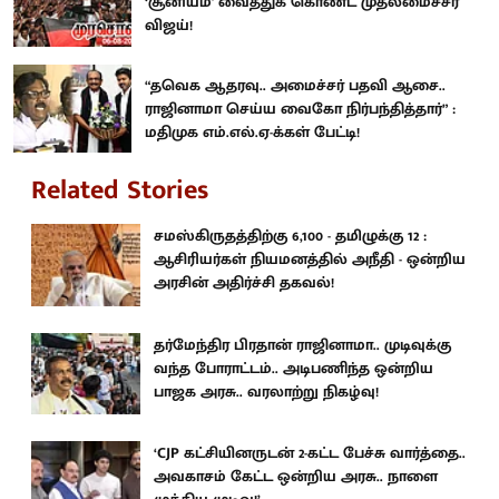
‘சூனியம்' வைத்துக் கொண்ட முதலமைச்சர்
விஜய்!
“தவெக ஆதரவு.. அமைச்சர் பதவி ஆசை..
ராஜினாமா செய்ய வைகோ நிர்பந்தித்தார்” :
மதிமுக எம்.எல்.ஏ-க்கள் பேட்டி!
Related Stories
சமஸ்கிருதத்திற்கு 6,100 - தமிழுக்கு 12 :
ஆசிரியர்கள் நியமனத்தில் அநீதி - ஒன்றிய
அரசின் அதிர்ச்சி தகவல்!
தர்மேந்திர பிரதான் ராஜினாமா.. முடிவுக்கு
வந்த போராட்டம்.. அடிபணிந்த ஒன்றிய
பாஜக அரசு.. வரலாற்று நிகழ்வு!
‘CJP கட்சியினருடன் 2-கட்ட பேச்சு வார்த்தை..
அவகாசம் கேட்ட ஒன்றிய அரசு.. நாளை