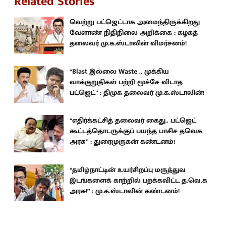
Related Stories
வெற்று பட்ஜெட்டாக அமைந்திருக்கிறது
வேளாண் நிதிநிலை அறிக்கை : கழகத்
தலைவர் மு.க.ஸ்டாலின் விமர்சனம்!
“Blast இல்லை Waste .. முக்கிய
வாக்குறுதிகள் பற்றி மூச்சே விடாத
பட்ஜெட்” : திமுக தலைவர் மு.க.ஸ்டாலின்!
“எதிர்க்கட்சித் தலைவர் கைது.. பட்ஜெட்
கூட்டத்தொடருக்குப் பயந்த பாசிச தவெக
அரசு” : துரைமுருகன் கண்டனம்!
“தமிழ்நாட்டின் உயர்சிறப்பு மருத்துவ
இடங்களைக் காற்றில் பறக்கவிட்ட த.வெ.க
அரசு!” : மு.க.ஸ்டாலின் கண்டனம்!