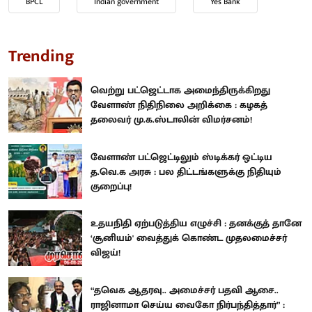
BPCL
Indian government
Yes Bank
Trending
வெற்று பட்ஜெட்டாக அமைந்திருக்கிறது
வேளாண் நிதிநிலை அறிக்கை : கழகத்
தலைவர் மு.க.ஸ்டாலின் விமர்சனம்!
வேளாண் பட்ஜெட்டிலும் ஸ்டிக்கர் ஒட்டிய
த.வெ.க அரசு : பல திட்டங்களுக்கு நிதியும்
குறைப்பு!
உதயநிதி ஏற்படுத்திய எழுச்சி : தனக்குத் தானே
‘சூனியம்' வைத்துக் கொண்ட முதலமைச்சர்
விஜய்!
“தவெக ஆதரவு.. அமைச்சர் பதவி ஆசை..
ராஜினாமா செய்ய வைகோ நிர்பந்தித்தார்” :