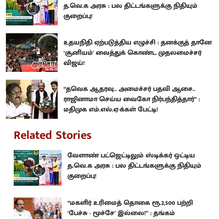
த.வெ.க அரசு : பல திட்டங்களுக்கு நிதியும்
குறைப்பு!
உதயநிதி ஏற்படுத்திய எழுச்சி : தனக்குத் தானே
‘சூனியம்' வைத்துக் கொண்ட முதலமைச்சர்
விஜய்!
“தவெக ஆதரவு.. அமைச்சர் பதவி ஆசை..
ராஜினாமா செய்ய வைகோ நிர்பந்தித்தார்” :
மதிமுக எம்.எல்.ஏ-க்கள் பேட்டி!
Related Stories
வேளாண் பட்ஜெட்டிலும் ஸ்டிக்கர் ஒட்டிய
த.வெ.க அரசு : பல திட்டங்களுக்கு நிதியும்
குறைப்பு!
“மகளிர் உரிமைத் தொகை ரூ.2,500 பற்றி
‘பேச்சு - மூச்சே’ இல்லை!” : தங்கம்