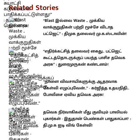
Related Stories
“Blast இல்லை Waste .. முக்கிய
வாக்குறுதிகள் பற்றி மூச்சே விடாத
பட்ஜெட்” : திமுக தலைவர் மு.க.ஸ்டாலின்!
“எதிர்க்கட்சித் தலைவர் கைது.. பட்ஜெட்
கூட்டத்தொடருக்குப் பயந்த பாசிச தவெக
அரசு” : துரைமுருகன் கண்டனம்!
“நாளை விவசாயிகளுக்கு ஆதரவாக
கேள்வி எழுப்புவேன்..” - கர்ஜித்த உதயநிதி..
போலீசை ஏவிய தவெக அரசு!
தவெக நிர்வாகிகள் மீது குவியும் பாலியல்
புகார்கள் - இதுதான் பெண்கள் பாதுகாப்பா? :
தி.மு.க ஐடி விங் கேள்வி!