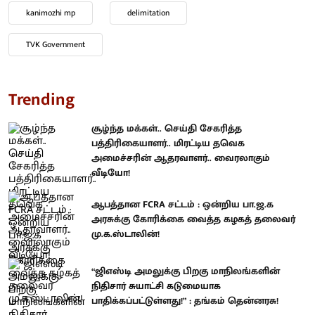
kanimozhi mp
delimitation
TVK Government
Trending
சூழ்ந்த மக்கள்.. செய்தி சேகரித்த
பத்திரிகையாளர்.. மிரட்டிய தவெக
அமைச்சரின் ஆதரவாளர்.. வைரலாகும்
வீடியோ!
ஆபத்தான FCRA சட்டம் : ஒன்றிய பா.ஜ.க
அரசுக்கு கோரிக்கை வைத்த கழகத் தலைவர்
மு.க.ஸ்டாலின்!
“ஜிஎஸ்டி அமலுக்கு பிறகு மாநிலங்களின்
நிதிசார் சுயாட்சி கடுமையாக
பாதிக்கப்பட்டுள்ளது!” : தங்கம் தென்னரசு!