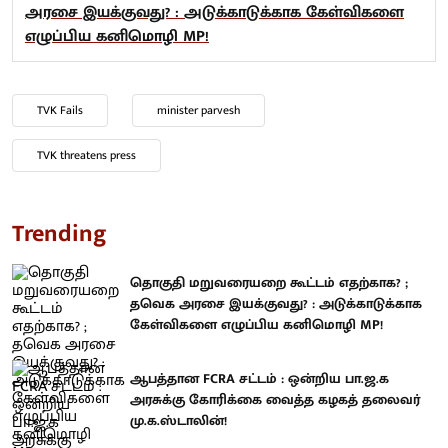
அரசை இயக்குவது? : அடுக்காடுக்காக கேள்விகளை
எழுப்பிய கனிமொழி MP!
TVK Fails
minister parvesh
TVK threatens press
Trending
தொகுதி மறுவரையறை கூட்டம் எதற்காக? ;
தவெக அரசை இயக்குவது? : அடுக்காடுக்காக
கேள்விகளை எழுப்பிய கனிமொழி MP!
ஆபத்தான FCRA சட்டம் : ஒன்றிய பா.ஜ.க
அரசுக்கு கோரிக்கை வைத்த கழகத் தலைவர்
மு.க.ஸ்டாலின்!