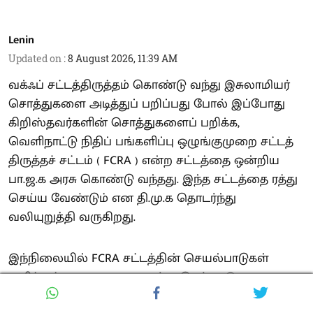
Lenin
Updated on
:
8 August 2026, 11:39 AM
வக்ஃப் சட்டத்திருத்தம் கொண்டு வந்து இசுலாமியர்
சொத்துகளை அடித்துப் பறிப்பது போல் இப்போது
கிறிஸ்தவர்களின் சொத்துகளைப் பறிக்க,
வெளிநாட்டு நிதிப் பங்களிப்பு ஒழுங்குமுறை சட்டத்
திருத்தச் சட்டம் ( FCRA ) என்ற சட்டத்தை ஒன்றிய
பா.ஜ.க அரசு கொண்டு வந்தது. இந்த சட்டத்தை ரத்து
செய்ய வேண்டும் என தி.மு.க தொடர்ந்து
வலியுறுத்தி வருகிறது.
இந்நிலையில் FCRA சட்டத்தின் செயல்பாடுகள்
குறித்தும் முழுமையாக ஆய்வு செய்ய, இதனை ஒரு
நாடாளுமன்றக் கூட்டுக் குழுவின் பரிசீலணைக்கு