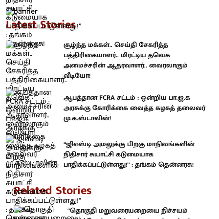
Latest Stories
சூழ்ந்த மக்கள்.. செய்தி சேகரித்த
பத்திரிகையாளர்.. மிரட்டிய தவெக
அமைச்சரின் ஆதரவாளர்.. வைரலாகும்
வீடியோ!
ஆபத்தான FCRA சட்டம் : ஒன்றிய பா.ஜ.க
அரசுக்கு கோரிக்கை வைத்த கழகத் தலைவர்
மு.க.ஸ்டாலின்!
“ஜிஎஸ்டி அமலுக்கு பிறகு மாநிலங்களின்
நிதிசார் சுயாட்சி கடுமையாக
பாதிக்கப்பட்டுள்ளது!” : தங்கம் தென்னரசு!
Related Stories
“தொகுதி மறுவரையறையை நிச்சயம்