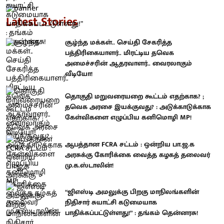
Latest Stories
சூழ்ந்த மக்கள்.. செய்தி சேகரித்த
பத்திரிகையாளர்.. மிரட்டிய தவெக
அமைச்சரின் ஆதரவாளர்.. வைரலாகும்
வீடியோ!
தொகுதி மறுவரையறை கூட்டம் எதற்காக? ;
தவெக அரசை இயக்குவது? : அடுக்காடுக்காக
கேள்விகளை எழுப்பிய கனிமொழி MP!
ஆபத்தான FCRA சட்டம் : ஒன்றிய பா.ஜ.க
அரசுக்கு கோரிக்கை வைத்த கழகத் தலைவர்
மு.க.ஸ்டாலின்!
“ஜிஎஸ்டி அமலுக்கு பிறகு மாநிலங்களின்
நிதிசார் சுயாட்சி கடுமையாக
பாதிக்கப்பட்டுள்ளது!” : தங்கம் தென்னரசு!