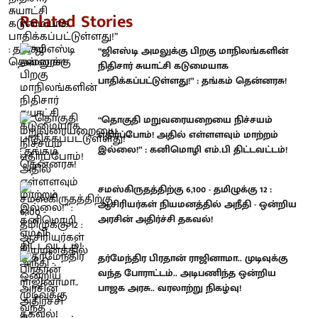
Related Stories
“ஜிஎஸ்டி அமலுக்கு பிறகு மாநிலங்களின்
நிதிசார் சுயாட்சி கடுமையாக
பாதிக்கப்பட்டுள்ளது!” : தங்கம் தென்னரசு!
“தொகுதி மறுவரையறையை நிச்சயம்
எதிர்ப்போம்! அதில் எள்ளளவும் மாற்றம்
இல்லை!” : கனிமொழி எம்.பி திட்டவட்டம்!
சமஸ்கிருதத்திற்கு 6,100 - தமிழுக்கு 12 :
ஆசிரியர்கள் நியமனத்தில் அநீதி - ஒன்றிய
அரசின் அதிர்ச்சி தகவல்!
தர்மேந்திர பிரதான் ராஜினாமா.. முடிவுக்கு
வந்த போராட்டம்.. அடிபணிந்த ஒன்றிய
பாஜக அரசு.. வரலாற்று நிகழ்வு!