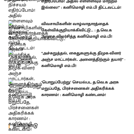
எதிர்ப்போம்! அதில் எள்ளளவும் மாற்றம்
இல்லை!” : கனிமொழி எம்.பி திட்டவட்டம்!
விவசாயிகளின் வாழ்வாதாரத்தைக்
கேள்விக்குறியாக்கிவிட்டு... : த.வெ.க
அரசை விமர்சித்த கனிமொழி எம்.பி!
“அச்சுறுத்தல், கைதுகளுக்கு திமுக-வினர்
அஞ்ச மாட்டார்கள்.. அனைத்திற்கும் தயார்” -
கனிமொழி எம்.பி!
‘பொறுப்பேற்று’ செயல்பட த.வெ.க அரசு
மறுப்பதே, பிரச்சனைகள் அதிகரிக்கக்
காரணம்! : கனிமொழி கண்டனம்!
தமிழ்நாடு