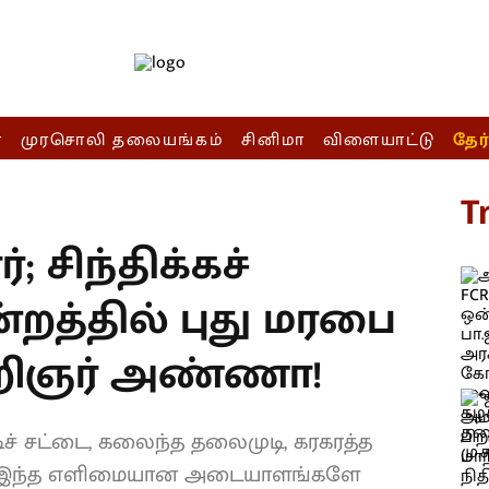
ா
முரசொலி தலையங்கம்
சினிமா
விளையாட்டு
தேர
T
்; சிந்திக்கச்
ன்றத்தில் புது மரபை
ரறிஞர் அண்ணா!
ிச் சட்டை, கலைந்த தலைமுடி, கரகரத்த
் இந்த எளிமையான அடையாளங்களே