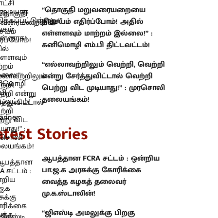
“தொகுதி மறுவரையறையை
நிச்சயம் எதிர்ப்போம்! அதில்
எள்ளளவும் மாற்றம் இல்லை!” :
கனிமொழி எம்.பி திட்டவட்டம்!
“எல்லாவற்றிலும் வெற்றி, வெற்றி
என்று சேர்த்துவிட்டால் வெற்றி
பெற்று விட முடியாது!” : முரசொலி
தலையங்கம்!
atest Stories
ஆபத்தான FCRA சட்டம் : ஒன்றிய
பா.ஜ.க அரசுக்கு கோரிக்கை
வைத்த கழகத் தலைவர்
மு.க.ஸ்டாலின்!
“ஜிஎஸ்டி அமலுக்கு பிறகு