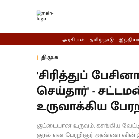
அரசியல்
தமிழ்நாடு
இந்திய
தி.மு.க
'சிரித்துப் பேசினார
செய்தார்' - சட்டம
உருவாக்கிய பே
குட்டையான உருவம், கசங்கிய வேட்ட
குரல் என பேரறிஞர் அண்ணாவின