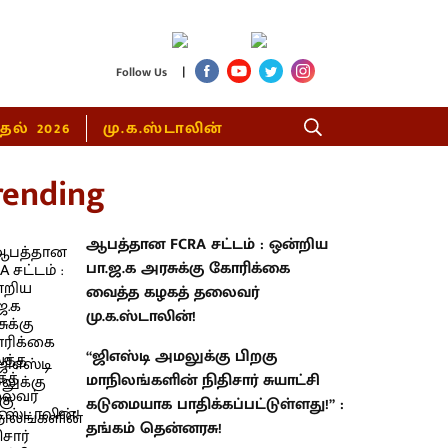
|
Follow Us
்தல் 2026
மு.க.ஸ்டாலின்
rending
ஆபத்தான FCRA சட்டம் : ஒன்றிய
பா.ஜ.க அரசுக்கு கோரிக்கை
வைத்த கழகத் தலைவர்
மு.க.ஸ்டாலின்!
“ஜிஎஸ்டி அமலுக்கு பிறகு
மாநிலங்களின் நிதிசார் சுயாட்சி
கடுமையாக பாதிக்கப்பட்டுள்ளது!” :
தங்கம் தென்னரசு!