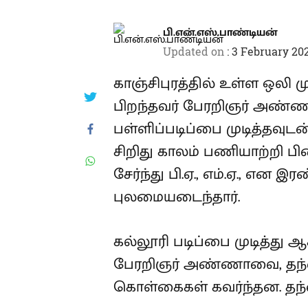
பி.என்.எஸ்.பாண்டியன்
Updated on
:
3 February 202
காஞ்சிபுரத்தில் உள்ள ஒலி ம
பிறந்தவர் பேரறிஞர் அண்ண
பள்ளிப்படிப்பை முடித்தவுடன்
சிறிது காலம் பணியாற்றி பி
சேர்ந்து பி.ஏ., எம்.ஏ., என
புலமையடைந்தார்.
கல்லூரி படிப்பை முடித்த
பேரறிஞர் அண்ணாவை, தந்த
கொள்கைகள் கவர்ந்தன. தந