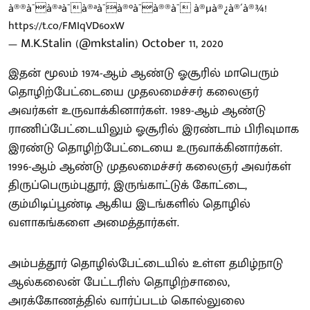
à®®à¯à®ªà¯à®ªà¯à®°à¯à®®à¯ à®µà®¿à®´à®¾!
https://t.co/FMIqVD6oxW
— M.K.Stalin (@mkstalin)
October 11, 2020
இதன் மூலம் 1974-ஆம் ஆண்டு ஓசூரில் மாபெரும்
தொழிற்பேட்டையை முதலமைச்சர் கலைஞர்
அவர்கள் உருவாக்கினார்கள். 1989-ஆம் ஆண்டு
ராணிப்பேட்டையிலும் ஓசூரில் இரண்டாம் பிரிவுமாக
இரண்டு தொழிற்பேட்டையை உருவாக்கினார்கள்.
1996-ஆம் ஆண்டு முதலமைச்சர் கலைஞர் அவர்கள்
திருப்பெரும்புதூர், இருங்காட்டுக் கோட்டை,
கும்மிடிப்பூண்டி ஆகிய இடங்களில் தொழில்
வளாகங்களை அமைத்தார்கள்.
அம்பத்தூர் தொழில்பேட்டையில் உள்ள தமிழ்நாடு
ஆல்கலைன் பேட்டரிஸ் தொழிற்சாலை,
அரக்கோணத்தில் வார்ப்படம் கொல்லுலை