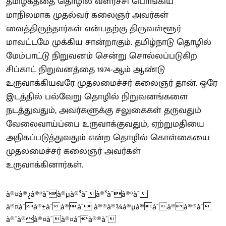
தமிழகத்தை தொழில் வளர்ச்சி பொங்கிய
மாநிலமாக முதல்வர் கலைஞர் அவர்கள்
வைத்திருந்தார்கள் என்பதற்கு திருவள்ளூர்
மாவட்டமே முக்கிய சான்றாகும். தமிழ்நாடு தொழில்
மேம்பாட்டு நிறுவனம் சென்று சொல்லப்படுகிற
சிப்காட் நிறுவனத்தை 1974-ஆம் ஆண்டு
உருவாக்கியவரே முதலமைச்சர் கலைஞர் தான். ஒரே
இடத்தில் பல்வேறு தொழில் நிறுவனங்களை
நடத்துவதும், அவர்களுக்கு சலுகைகள் தருவதும்
வேலைவாய்ப்பை உருவாக்குவதும், ஏற்றுமதியை
அதிகப்படுத்துவதும் என்ற தொழில் கொள்கையை
முதலமைச்சர் கலைஞர் அவர்கள்
உருவாக்கினார்கள்.
à®¤à®¿à®°à¯à®µà®³à¯à®³à¯à®°à¯
à®¤à¯à®±à¯à®à¯ à®®à®¾à®µà®à¯à®à®®à¯
à®¨à®à®¤à¯à®¤à¯à®®à¯