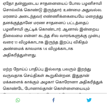
ஏதோ தன்னுடைய சாதனையைப் போல பழனிசாமி
சொல்லிக் கொண்டு இருந்தார். உண்மை அதுவல்ல.
மரணம் அடைந்தவர் எண்ணிக்கையையே மறைத்து
தனக்குத்தானே மரண சாதனைப் பட்டத்தைப்
பழனிசாமி சூட்டிக் கொண்டார். ஆனால் இன்றைய
நிலைமை என்ன? கடந்த சில வாரங்களுக்கு முன்பு
வரை 1.1 விழுக்காடாக இருந்த இறப்பு விகிதம்
அண்மைக் காலமாக 1.6 விழுக்காடாக
அதிகரித்துள்ளது.
மற்ற நோய்ப் பாதிப்பு இல்லாத பலரும் இறந்து
வருவதாக செய்திகள் கூறுகின்றன. இதுதான்
மக்களைக் காக்கும் அழகா? கொரோனா அதிகரித்துக்
கொண்டே போனால்தான் கொள்ளையையும்
தொடர முடியும் என்று நினைக்கிறதா தமிழக அரசு
என்ற சந்தேகம் தான் வருகிறது. மார்ச் மாதம் 24 ஆம்