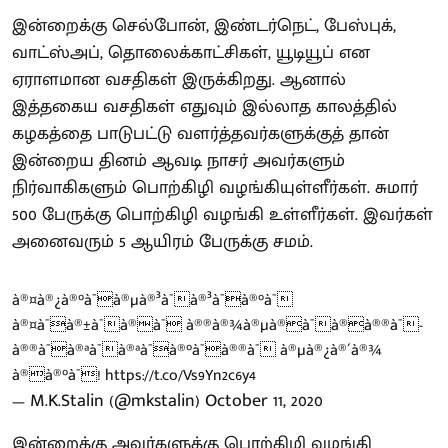
இன்றைக்கு செல்போன், இண்டர்நெட், பேஸ்புக்,
வாட்ஸ்அப், தொலைக்காட்சிகள், யூடியூப் என
ஏராளமான வசதிகள் இருக்கிறது. ஆனால்
இத்தகைய வசதிகள் எதுவும் இல்லாத காலத்தில்
கழகத்தை பாடுபட்டு வளர்த்தவர்களுக்குத் தான்
இன்றைய தினம் ஆவடி நாசர் அவர்களும்
நிர்வாகிகளும் பொற்கிழி வழங்கியுள்ளீர்கள். சுமார்
500 பேருக்கு பொற்கிழி வழங்கி உள்ளீர்கள். இவர்கள்
அனைவரும் 5 ஆயிரம் பேருக்கு சமம்.
à®¤à®¿à®°à¯à®µà®³à¯à®³à¯à®°à¯
à®¤à¯à®±à¯à®à¯ à®®à®¾à®µà®à¯à®à®®à¯-
à®®à¯à®ªà¯à®ªà¯à®°à¯à®®à¯ à®µà®¿à®´à®¾
à®à®°à¯!
https://t.co/Vs9Yn2c6y4
— M.K.Stalin (@mkstalin)
October 11, 2020
இன்றைக்கு அவர்களுக்கு பொற்கிழி வழங்கி