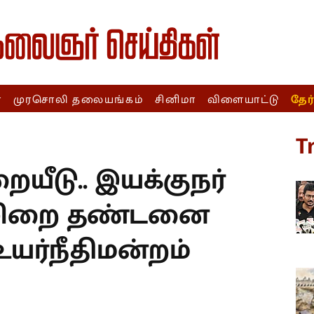
ா
முரசொலி தலையங்கம்
சினிமா
விளையாட்டு
தேர
T
ையீடு.. இயக்குநர்
் சிறை தண்டனை
 உயர்நீதிமன்றம்