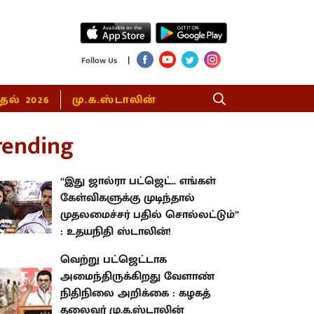
|
Follow Us
்தல் 2026
மு.க.ஸ்டாலின்
rending
“இது ஜால்ரா பட்ஜெட்.. எங்கள்
கேள்விகளுக்கு முடிந்தால்
முதலமைச்சர் பதில் சொல்லட்டும்”
: உதயநிதி ஸ்டாலின்!
வெற்று பட்ஜெட்டாக
அமைந்திருக்கிறது வேளாண்
நிதிநிலை அறிக்கை : கழகத்
தலைவர் மு.க.ஸ்டாலின்