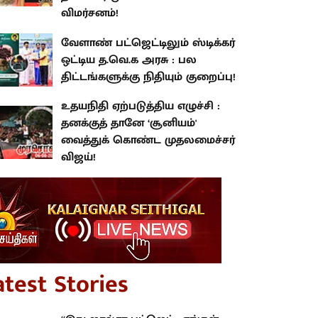
விமர்சனம்!
வேளாண் பட்ஜெட்டிலும் ஸ்டிக்கர்
ஒட்டிய த.வெ.க அரசு : பல
திட்டங்களுக்கு நிதியும் குறைப்பு!
உதயநிதி ஏற்படுத்திய எழுச்சி :
தனக்குத் தானே ‘சூனியம்'
வைத்துக் கொண்ட முதலமைச்சர்
விஜய்!
atest Stories