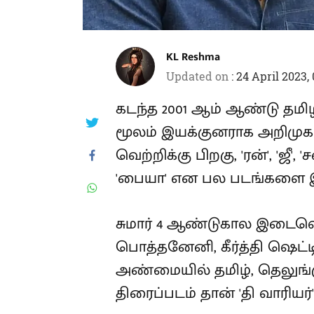
KL Reshma
Updated on
:
24 April 2023,
கடந்த 2001 ஆம் ஆண்டு தமி
மூலம் இயக்குனராக அறிமுகம
வெற்றிக்கு பிறகு, 'ரன்', 'ஜீ',
'பையா' என பல படங்களை இய
சுமார் 4 ஆண்டுகால இடைவெள
பொத்தனேனி, கீர்த்தி ஷெட்டி
அண்மையில் தமிழ், தெலுங
திரைப்படம் தான் 'தி வாரியர்'