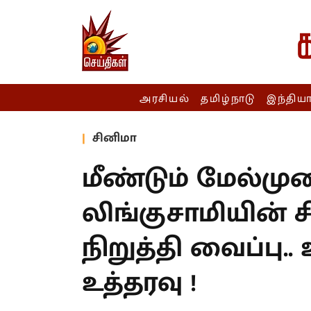
அரசியல்
தமிழ்நாடு
இந்திய
சினிமா
மீண்டும் மேல்முற
லிங்குசாமியின
நிறுத்தி வைப்பு..
உத்தரவு !