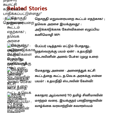
Related Stories
தொகுதி மறுவரையறை கூட்டம் எதற்காக? ;
தவெக அரசை இயக்குவது? :
அடுக்காடுக்காக கேள்விகளை எழுப்பிய
கனிமொழி MP!
பேப்பர் படித்தால் மட்டும் போதாது..
முதல்வருக்கு பயம் ஏன்? : உதயநிதி
ஸ்டாலினின் அனல் பேச்சு! (முழு உரை)
மேகதாது அணை - அனைத்துக் கட்சி
கூட்டத்தை கூட்ட த.வெ.க அரசுக்கு என்ன
பயம்? : உதயநிதி ஸ்டாலின் கேள்வி!
சுகாதார ஆய்வாளர் TO தமிழ் சினிமாவின்
மாற்றம் வரை.. இயக்குநர் பாரதிராஜாவின்
வாழ்க்கை வரலாற்றின் சுவாரஸ்யம்