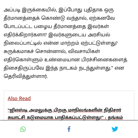
அப்படி இருக்கையில், இப்போது புதிதாக ஒரு
தீர்மானத்தைக் கொண்டு வந்தால், ஏற்கனவே
போடப்பட்ட பழைய தீர்மானத்தை இவர்கள்
எதிர்க்கிறார்களா? இவர்களுடைய அரசியல்
நிலைப்பாட்டில் என்ன மாற்றம் ஏற்பட்டுள்ளது?
சுருக்கமாகச் சொன்னால், விவசாயிகள்
எதிர்கொள்ளும் உண்மையான பிரச்சினைகளைத்
திசைதிருப்பவே இந்த நாடகம் நடந்துள்ளது.” என
தெரிவித்துள்ளார்.
Also Read
“ஜிஎஸ்டி அமலுக்கு பிறகு மாநிலங்களின் நிதிசார்
சுயாட்சி கடுமையாக பாதிக்கப்பட்டுள்ளது!” : தங்கம்
தென்னரசு!