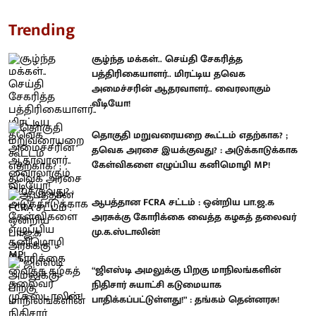
Trending
சூழ்ந்த மக்கள்.. செய்தி சேகரித்த
பத்திரிகையாளர்.. மிரட்டிய தவெக
அமைச்சரின் ஆதரவாளர்.. வைரலாகும்
வீடியோ!
தொகுதி மறுவரையறை கூட்டம் எதற்காக? ;
தவெக அரசை இயக்குவது? : அடுக்காடுக்காக
கேள்விகளை எழுப்பிய கனிமொழி MP!
ஆபத்தான FCRA சட்டம் : ஒன்றிய பா.ஜ.க
அரசுக்கு கோரிக்கை வைத்த கழகத் தலைவர்
மு.க.ஸ்டாலின்!
“ஜிஎஸ்டி அமலுக்கு பிறகு மாநிலங்களின்
நிதிசார் சுயாட்சி கடுமையாக
பாதிக்கப்பட்டுள்ளது!” : தங்கம் தென்னரசு!