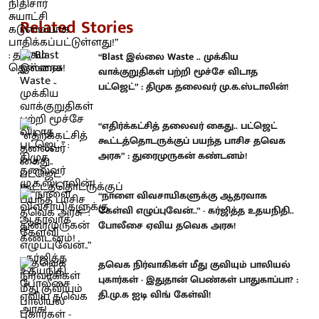
Related Stories
“Blast இல்லை Waste .. முக்கிய
வாக்குறுதிகள் பற்றி மூச்சே விடாத
பட்ஜெட்” : திமுக தலைவர் மு.க.ஸ்டாலின்!
“எதிர்க்கட்சித் தலைவர் கைது.. பட்ஜெட்
கூட்டத்தொடருக்குப் பயந்த பாசிச தவெக
அரசு” : துரைமுருகன் கண்டனம்!
“நாளை விவசாயிகளுக்கு ஆதரவாக
கேள்வி எழுப்புவேன்..” - கர்ஜித்த உதயநிதி..
போலீசை ஏவிய தவெக அரசு!
தவெக நிர்வாகிகள் மீது குவியும் பாலியல்
புகார்கள் - இதுதான் பெண்கள் பாதுகாப்பா? :
தி.மு.க ஐடி விங் கேள்வி!