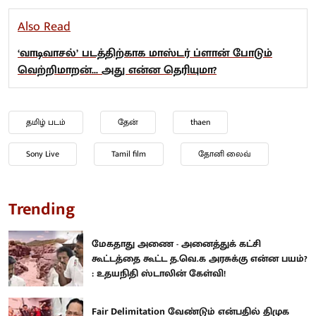
Also Read
‘வாடிவாசல்’ படத்திற்காக மாஸ்டர் ப்ளான் போடும்
வெற்றிமாறன்... அது என்ன தெரியுமா?
தமிழ் படம்
தேன்
thaen
Sony Live
Tamil film
தோனி லைவ்
Trending
மேகதாது அணை - அனைத்துக் கட்சி
கூட்டத்தை கூட்ட த.வெ.க அரசுக்கு என்ன பயம்?
: உதயநிதி ஸ்டாலின் கேள்வி!
Fair Delimitation வேண்டும் என்பதில் திமுக