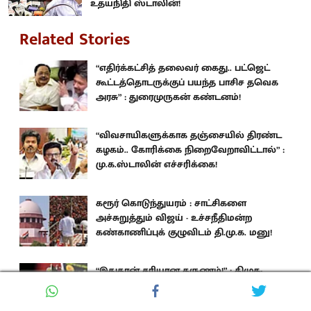
உதயநிதி ஸ்டாலின்!
Related Stories
“எதிர்க்கட்சித் தலைவர் கைது.. பட்ஜெட்
கூட்டத்தொடருக்குப் பயந்த பாசிச தவெக
அரசு” : துரைமுருகன் கண்டனம்!
“விவசாயிகளுக்காக தஞ்சையில் திரண்ட
கழகம்.. கோரிக்கை நிறைவேறாவிட்டால்” :
மு.க.ஸ்டாலின் எச்சரிக்கை!
கரூர் கொடுந்துயரம் : சாட்சிகளை
அச்சுறுத்தும் விஜய் - உச்சநீதிமன்ற
கண்காணிப்புக் குழுவிடம் தி.மு.க. மனு!
“இதுதான் சரியான தருணம்!” : திமுக-
விற்கான மறுசீரமைப்பு ஆலோசனைக் குழு
பட்டியலை வெளியிட்டார் மு.க.ஸ்டாலின்!