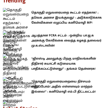
Trending
தொகுதி மறுவரையறை கூட்டம் எதற்காக? ;
தவெக அரசை இயக்குவது? : அடுக்காடுக்காக
கேள்விகளை எழுப்பிய கனிமொழி MP!
ஆபத்தான FCRA சட்டம் : ஒன்றிய பா.ஜ.க
அரசுக்கு கோரிக்கை வைத்த கழகத் தலைவர்
மு.க.ஸ்டாலின்!
“ஜிஎஸ்டி அமலுக்கு பிறகு மாநிலங்களின்
நிதிசார் சுயாட்சி கடுமையாக
பாதிக்கப்பட்டுள்ளது!” : தங்கம் தென்னரசு!
“தொகுதி மறுவரையறையை நிச்சயம்
எதிர்ப்போம்! அதில் எள்ளளவும் மாற்றம்
இல்லை!” : கனிமொழி எம்.பி திட்டவட்டம்!