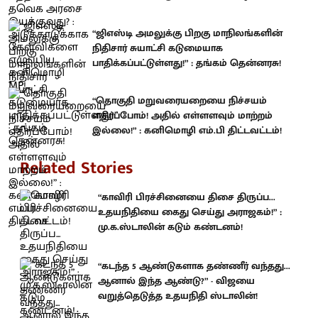
“ஜிஎஸ்டி அமலுக்கு பிறகு மாநிலங்களின்
நிதிசார் சுயாட்சி கடுமையாக
பாதிக்கப்பட்டுள்ளது!” : தங்கம் தென்னரசு!
“தொகுதி மறுவரையறையை நிச்சயம்
எதிர்ப்போம்! அதில் எள்ளளவும் மாற்றம்
இல்லை!” : கனிமொழி எம்.பி திட்டவட்டம்!
Related Stories
“காவிரி பிரச்சினையை திசை திருப்ப...
உதயநிதியை கைது செய்து அராஜகம்!” :
மு.க.ஸ்டாலின் கடும் கண்டனம்!
“கடந்த 5 ஆண்டுகளாக தண்ணீர் வந்தது...
ஆனால் இந்த ஆண்டு?” - விஜயை
வறுத்தெடுத்த உதயநிதி ஸ்டாலின்!