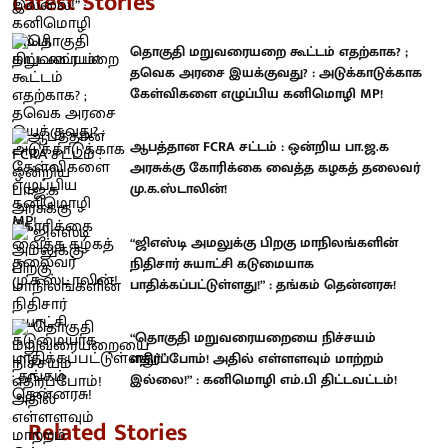
Latest Stories
தொகுதி மறுவரையறை கூட்டம் எதற்காக? ;
தவெக அரசை இயக்குவது? : அடுக்காடுக்காக
கேள்விகளை எழுப்பிய கனிமொழி MP!
ஆபத்தான FCRA சட்டம் : ஒன்றிய பா.ஜ.க
அரசுக்கு கோரிக்கை வைத்த கழகத் தலைவர்
மு.க.ஸ்டாலின்!
“ஜிஎஸ்டி அமலுக்கு பிறகு மாநிலங்களின்
நிதிசார் சுயாட்சி கடுமையாக
பாதிக்கப்பட்டுள்ளது!” : தங்கம் தென்னரசு!
“தொகுதி மறுவரையறையை நிச்சயம்
எதிர்ப்போம்! அதில் எள்ளளவும் மாற்றம்
இல்லை!” : கனிமொழி எம்.பி திட்டவட்டம்!
Related Stories