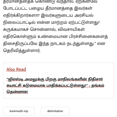
தீர்மானத்தைக் கொண்டு வந்தால், ஏற்கனவே
போடப்பட்ட பழைய தீர்மானத்தை இவர்கள்
எதிர்க்கிறார்களா? இவர்களுடைய அரசியல்
நிலைப்பாட்டில் என்ன மாற்றம் ஏற்பட்டுள்ளது?
சுருக்கமாகச் சொன்னால், விவசாயிகள்
எதிர்கொள்ளும் உண்மையான பிரச்சினைகளைத்
திசைதிருப்பவே இந்த நாடகம் நடந்துள்ளது.” என
தெரிவித்துள்ளார்.
Also Read
“ஜிஎஸ்டி அமலுக்கு பிறகு மாநிலங்களின் நிதிசார்
சுயாட்சி கடுமையாக பாதிக்கப்பட்டுள்ளது!” : தங்கம்
தென்னரசு!
kanimozhi mp
delimitation