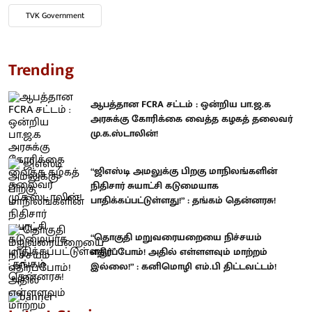
TVK Government
Trending
ஆபத்தான FCRA சட்டம் : ஒன்றிய பா.ஜ.க
அரசுக்கு கோரிக்கை வைத்த கழகத் தலைவர்
மு.க.ஸ்டாலின்!
“ஜிஎஸ்டி அமலுக்கு பிறகு மாநிலங்களின்
நிதிசார் சுயாட்சி கடுமையாக
பாதிக்கப்பட்டுள்ளது!” : தங்கம் தென்னரசு!
“தொகுதி மறுவரையறையை நிச்சயம்
எதிர்ப்போம்! அதில் எள்ளளவும் மாற்றம்
இல்லை!” : கனிமொழி எம்.பி திட்டவட்டம்!