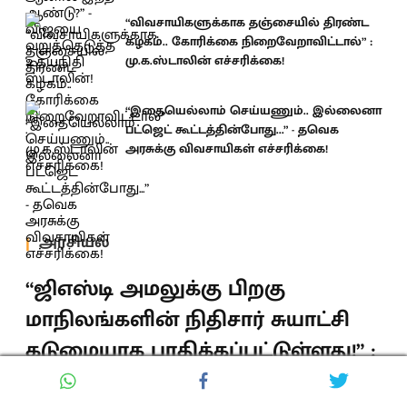
“விவசாயிகளுக்காக தஞ்சையில் திரண்ட
கழகம்.. கோரிக்கை நிறைவேறாவிட்டால்” :
மு.க.ஸ்டாலின் எச்சரிக்கை!
“இதையெல்லாம் செய்யணும்.. இல்லைனா
பட்ஜெட் கூட்டத்தின்போது...” - தவெக
அரசுக்கு விவசாயிகள் எச்சரிக்கை!
அரசியல்
“ஜிஎஸ்டி அமலுக்கு பிறகு
மாநிலங்களின் நிதிசார் சுயாட்சி
கடுமையாக பாதிக்கப்பட்டுள்ளது!” :
தங்கம் தென்னரசு!