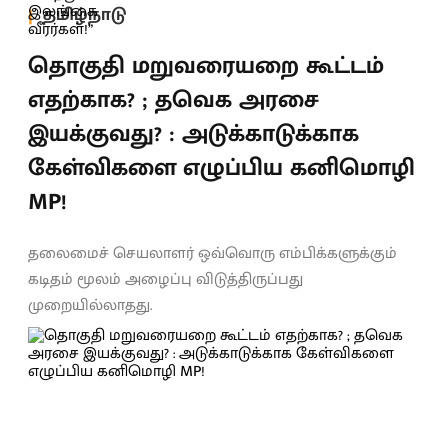
தமிழ்நாடு
தொகுதி மறுவரையறை கூட்டம்
எதற்காக? ; தவெக அரசை
இயக்குவது? : அடுக்காடுக்காக
கேள்விகளை எழுப்பிய கனிமொழி
MP!
தலைமைச் செயலாளர் ஒவ்வொரு எம்பிக்களுக்கும்
கடிதம் மூலம் அழைப்பு விடுத்திருப்பது
முறையில்லாதது.