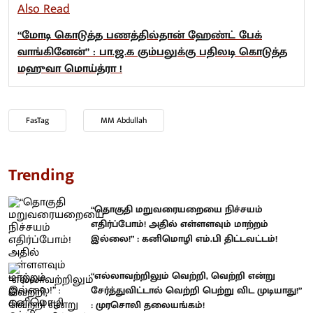
Also Read
“மோடி கொடுத்த பணத்தில்தான் ஹேண்ட் பேக்
வாங்கினேன்” : பா.ஜ.க கும்பலுக்கு பதிலடி கொடுத்த
மஹுவா மொய்த்ரா !
FasTag
MM Abdullah
Trending
“தொகுதி மறுவரையறையை நிச்சயம்
எதிர்ப்போம்! அதில் எள்ளளவும் மாற்றம்
இல்லை!” : கனிமொழி எம்.பி திட்டவட்டம்!
“எல்லாவற்றிலும் வெற்றி, வெற்றி என்று
சேர்த்துவிட்டால் வெற்றி பெற்று விட முடியாது!”
: முரசொலி தலையங்கம்!