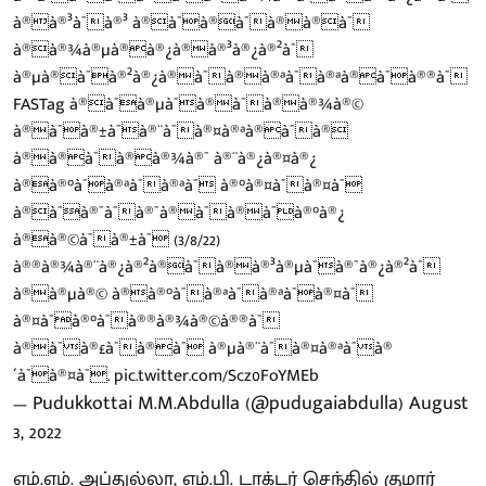
à®à®³à¯à®³ à®à¯à®à¯à®à®à¯
à®à®¾à®µà®à®¿à®à®³à®¿à®²à¯
à®µà®à¯à®²à®¿à®à¯à®à®ªà¯à®ªà®à¯à®®à¯
FASTag à®à¯à®µà¯à®à¯à®à®¾à®©
à®à¯à®±à¯à®¨à¯à®¤à®ªà®à¯à®
à®à®à¯à®à®¾à®¯ à®¨à®¿à®¤à®¿
à®à®°à¯à®ªà¯à®ªà¯ à®°à®¤à¯à®¤à¯
à®à¯à®¯à¯à®¯à®à¯à®à¯à®°à®¿
à®à®©à¯à®±à¯ (3/8/22)
à®®à®¾à®¨à®¿à®²à®à¯à®à®³à®µà¯à®¯à®¿à®²à¯
à®à®µà®© à®à®°à¯à®ªà¯à®ªà¯à®¤à¯
à®¤à¯à®°à¯à®®à®¾à®©à®®à¯
à®à¯à®£à¯à®à¯ à®µà®¨à¯à®¤à®ªà¯à®
´à¯à®¤à¯.
pic.twitter.com/Scz0FoYMEb
— Pudukkottai M.M.Abdulla (@pudugaiabdulla)
August
3, 2022
எம்.எம். அப்துல்லா, எம்.பி. டாக்டர் செந்தில் குமார்