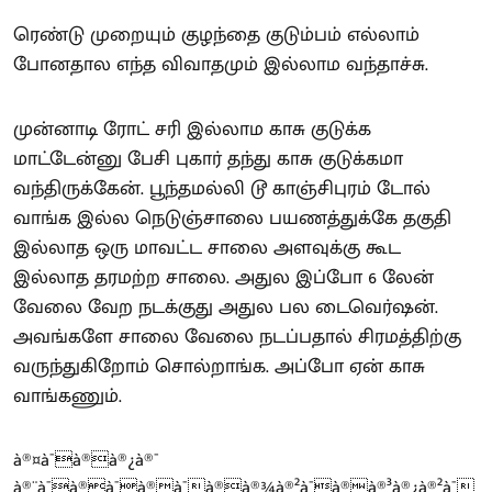
ரெண்டு முறையும் குழந்தை குடும்பம் எல்லாம்
போனதால எந்த விவாதமும் இல்லாம வந்தாச்சு.
முன்னாடி ரோட் சரி இல்லாம காசு குடுக்க
மாட்டேன்னு பேசி புகார் தந்து காசு குடுக்கமா
வந்திருக்கேன். பூந்தமல்லி டூ காஞ்சிபுரம் டோல்
வாங்க இல்ல நெடுஞ்சாலை பயணத்துக்கே தகுதி
இல்லாத ஒரு மாவட்ட சாலை அளவுக்கு கூட
இல்லாத தரமற்ற சாலை. அதுல இப்போ 6 லேன்
வேலை வேற நடக்குது அதுல பல டைவெர்ஷன்.
அவங்களே சாலை வேலை நடப்பதால் சிரமத்திற்கு
வருந்துகிறோம் சொல்றாங்க. அப்போ ஏன் காசு
வாங்கணும்.
à®¤à¯à®à®¿à®¯
à®¨à¯à®à¯à®à¯à®à®¾à®²à¯à®à®³à®¿à®²à¯