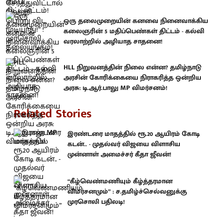
ஒரு தலைமுறையின் கனவை நினைவாக்கிய
கலைஞரின் 5 மதிப்பெண்கள் திட்டம் - கல்வி
வரலாற்றில் அழியாத சாதனை!
HLL நிறுவனத்தின் நிலை என்ன? தமிழ்நாடு
அரசின் கோரிக்கையை நிராகரித்த ஒன்றிய
அரசு: டி.ஆர்.பாலு MP விமர்சனம்!
Related Stories
இரண்டரை மாதத்தில் ரூ.20 ஆயிரம் கோடி
கடன்.. - முதல்வர் விஜயை விளாசிய
முன்னாள் அமைச்சர் கீதா ஜீவன்!
“கீழ்வெண்மணியும் கீழ்த்தரமான
விமர்சனமும்” : ச.தமிழ்ச்செல்வனுக்கு
முரசொலி பதிலடி!