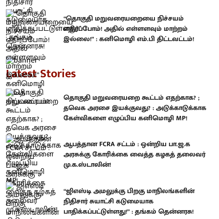
“தொகுதி மறுவரையறையை நிச்சயம்
எதிர்ப்போம்! அதில் எள்ளளவும் மாற்றம்
இல்லை!” : கனிமொழி எம்.பி திட்டவட்டம்!
Latest Stories
தொகுதி மறுவரையறை கூட்டம் எதற்காக? ;
தவெக அரசை இயக்குவது? : அடுக்காடுக்காக
கேள்விகளை எழுப்பிய கனிமொழி MP!
ஆபத்தான FCRA சட்டம் : ஒன்றிய பா.ஜ.க
அரசுக்கு கோரிக்கை வைத்த கழகத் தலைவர்
மு.க.ஸ்டாலின்!
“ஜிஎஸ்டி அமலுக்கு பிறகு மாநிலங்களின்
நிதிசார் சுயாட்சி கடுமையாக
பாதிக்கப்பட்டுள்ளது!” : தங்கம் தென்னரசு!