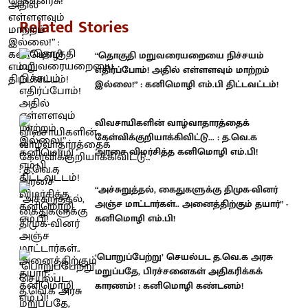
Related Stories
“தொகுதி மறுவரையறையை நிச்சயம்
எதிர்ப்போம்! அதில் எள்ளளவும் மாற்றம்
இல்லை!” : கனிமொழி எம்.பி திட்டவட்டம்!
விவசாயிகளின் வாழ்வாதாரத்தைக்
கேள்விக்குறியாக்கிவிட்டு... : த.வெ.க
அரசை விமர்சித்த கனிமொழி எம்.பி!
“அச்சுறுத்தல், கைதுகளுக்கு திமுக-வினர்
அஞ்ச மாட்டார்கள்.. அனைத்திற்கும் தயார்” -
கனிமொழி எம்.பி!
‘பொறுப்பேற்று’ செயல்பட த.வெ.க அரசு
மறுப்பதே, பிரச்சனைகள் அதிகரிக்கக்
காரணம்! : கனிமொழி கண்டனம்!