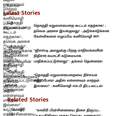
Latest Stories
தொகுதி மறுவரையறை கூட்டம் எதற்காக? ;
தவெக அரசை இயக்குவது? : அடுக்காடுக்காக
கேள்விகளை எழுப்பிய கனிமொழி MP!
“ஜிஎஸ்டி அமலுக்கு பிறகு மாநிலங்களின்
நிதிசார் சுயாட்சி கடுமையாக
பாதிக்கப்பட்டுள்ளது!” : தங்கம் தென்னரசு!
“தொகுதி மறுவரையறையை நிச்சயம்
எதிர்ப்போம்! அதில் எள்ளளவும் மாற்றம்
இல்லை!” : கனிமொழி எம்.பி திட்டவட்டம்!
Related Stories
“காவிரி பிரச்சினையை திசை திருப்ப...
உதயநிதியை கைது செய்து அராஜகம்!” :