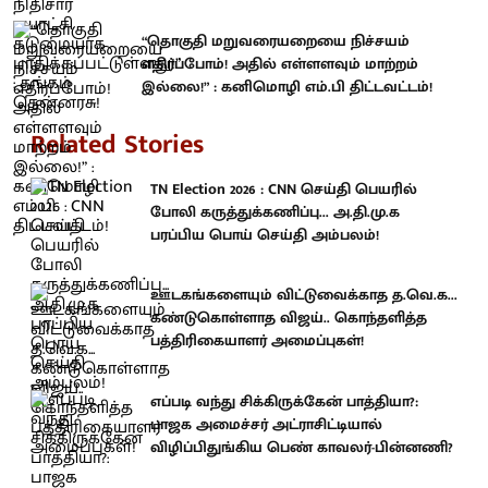
“தொகுதி மறுவரையறையை நிச்சயம்
எதிர்ப்போம்! அதில் எள்ளளவும் மாற்றம்
இல்லை!” : கனிமொழி எம்.பி திட்டவட்டம்!
Related Stories
TN Election 2026 : CNN செய்தி பெயரில்
போலி கருத்துக்கணிப்பு... அ.தி.மு.க
பரப்பிய பொய் செய்தி அம்பலம்!
ஊடகங்களையும் விட்டுவைக்காத த.வெ.க...
கண்டுகொள்ளாத விஜய்.. கொந்தளித்த
பத்திரிகையாளர் அமைப்புகள்!
எப்படி வந்து சிக்கிருக்கேன் பாத்தியா?:
பாஜக அமைச்சர் அட்ராசிட்டியால்
விழிப்பிதுங்கிய பெண் காவலர்-பின்னணி?