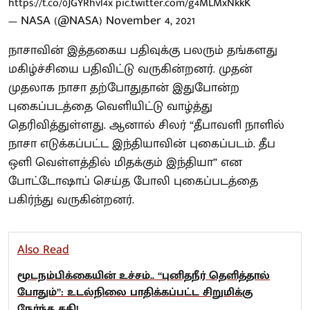
https://t.co/0JGYRhvl4x
pic.twitter.com/g4MLMxNkkK
— NASA (@NASA)
November 4, 2021
நாசாவின் இத்தகைய பதிவுக்கு பலரும் தங்களது
மகிழ்ச்சியை பதிவிட்டு வருகின்றனர். முதன்
முதலாக நாசா தற்போதுதான் இதுபோன்ற
புகைப்படத்தை வெளியிட்டு வாழ்த்து
தெரிவித்துள்ளது. ஆனால் சிலர் “தீபாவளி நாளில்
நாசா எடுக்கப்பட்ட இந்தியாவின் புகைப்படம். தீப
ஒளி வெள்ளத்தில் மிதக்கும் இந்தியா” என
போட்டோஷாப் செய்த போலி புகைப்படத்தை
பகிர்ந்து வருகின்றனர்.
Also Read
மூடநம்பிக்கையின் உச்சம்.. “புனிதநீர் தெளித்தால்
போதும்”: உடல்நிலை பாதிக்கப்பட்ட சிறுமிக்கு
நேர்ந்த கதி!