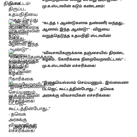
மு.க.ஸ்டாலின் கடும் கண்டனம்!
“கடந்த 5 ஆண்டுகளாக தண்ணீர் வந்தது...
ஆனால் இந்த ஆண்டு?” - விஜயை
வறுத்தெடுத்த உதயநிதி ஸ்டாலின்!
“விவசாயிகளுக்காக தஞ்சையில் திரண்ட
கழகம்.. கோரிக்கை நிறைவேறாவிட்டால்” :
மு.க.ஸ்டாலின் எச்சரிக்கை!
“இதையெல்லாம் செய்யணும்.. இல்லைனா
பட்ஜெட் கூட்டத்தின்போது...” - தவெக
அரசுக்கு விவசாயிகள் எச்சரிக்கை!
அரசியல்