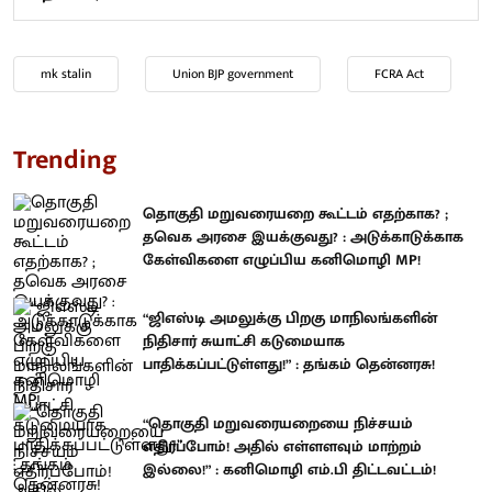
mk stalin
Union BJP government
FCRA Act
Trending
தொகுதி மறுவரையறை கூட்டம் எதற்காக? ;
தவெக அரசை இயக்குவது? : அடுக்காடுக்காக
கேள்விகளை எழுப்பிய கனிமொழி MP!
“ஜிஎஸ்டி அமலுக்கு பிறகு மாநிலங்களின்
நிதிசார் சுயாட்சி கடுமையாக
பாதிக்கப்பட்டுள்ளது!” : தங்கம் தென்னரசு!
“தொகுதி மறுவரையறையை நிச்சயம்
எதிர்ப்போம்! அதில் எள்ளளவும் மாற்றம்
இல்லை!” : கனிமொழி எம்.பி திட்டவட்டம்!