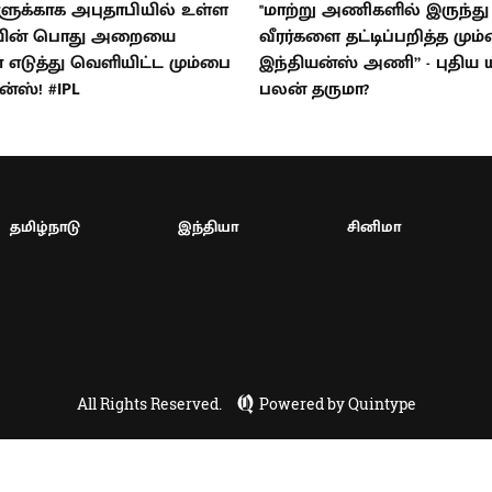
களுக்காக அபுதாபியில் உள்ள
''மாற்று அணிகளில் இருந்து
ின் பொது அறையை
வீரர்களை தட்டிப்பறித்த மும
 எடுத்து வெளியிட்ட மும்பை
இந்தியன்ஸ் அணி” - புதிய யு
ன்ஸ்! #IPL
பலன் தருமா?
தமிழ்நாடு
இந்தியா
சினிமா
All Rights Reserved.
Powered by Quintype