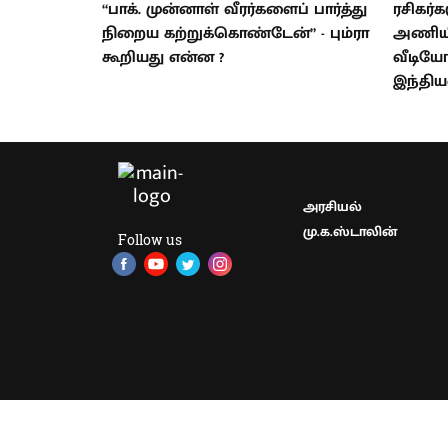
“பாக். முன்னாள் வீரர்களைப் பார்த்து
ரசிகர்
நிறைய கற்றுக்கொண்டேன்” - பும்ரா
அணிய
கூறியது என்ன ?
வீடியோ
இந்திய
அரசியல்
மு.க.ஸ்டாலின்
Follow us