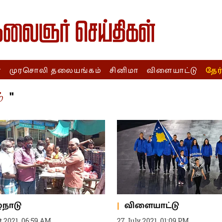
ா
முரசொலி தலையங்கம்
சினிமா
விளையாட்டு
தேர
"
்
்நாடு
விளையாட்டு
 2021, 06:59 AM
27 July 2021, 01:09 PM