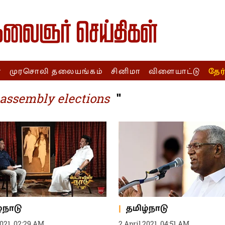
ா
முரசொலி தலையங்கம்
சினிமா
விளையாட்டு
தேர
"
assembly elections
்நாடு
தமிழ்நாடு
2021, 02:29 AM
2 April 2021, 04:51 AM