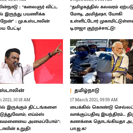
ின்நாடு : “கலைஞர் விட்ட
“தமிழகத்தில் கலவரம் ஏற்பட
ல் இருந்து பயணிக்க
மோடி, அமித்ஷா, யோகி
ிறேன்” : மு.க.ஸ்டாலின்
உள்ளிட்டோர் முகாமிட்டுள்ளன
்ய பேட்டி!
டி.ராஜா குற்றச்சாட்டு!
.ஸ்டாலின்
தமிழ்நாடு
 2021, 10:18 AM
17 March 2021, 09:59 AM
பில் இருக்கும் திட்டங்களை
பைக்கில் கொண்டு செல்லப்
டுத்துவோம்; எய்ம்ஸ்
வாக்குப்பதிவு இயந்திரம்... திர
துவமனையை அமைப்போம்”:
கணக்கை தொடங்கியதா அ.தி
்டாலின் உறுதி!
பா.ஜ.க?