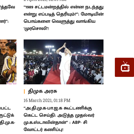
ுத்தவே
“1989 சட்டமன்றத்தில் என்ன நடந்தது
என்று எப்படித் தெரியும்?”: மோடியின்
ர்”:
பொய்களை வெளுத்து வாங்கிய
‘முரசொலி’!
திமுக அரசு
16 March 2021, 01:18 PM
பட்ட
“அ.தி.மு.க-பா.ஜ.க கூட்டணிக்கு
ுட்டுக்
கெட்ட செய்தி: அடுத்த முதல்வர்
.மு.க-
மு.க.ஸ்டாலின்தான்” : ABP- சி
வோட்டர் கணிப்பு!