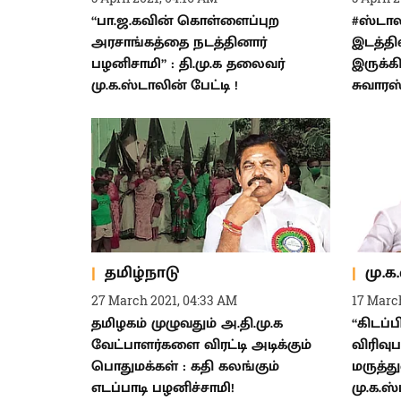
“பா.ஜ.கவின் கொள்ளைப்புற
#ஸ்டால
அரசாங்கத்தை நடத்தினார்
இடத்தி
பழனிசாமி” : தி.மு.க தலைவர்
இருக்க
மு.க.ஸ்டாலின் பேட்டி !
சுவாரஸ
தமிழ்நாடு
மு.க
27 March 2021, 04:33 AM
17 March
தமிழகம் முழுவதும் அ.தி.மு.க
“கிடப்
வேட்பாளர்களை விரட்டி அடிக்கும்
விரிவுப
பொதுமக்கள் : கதி கலங்கும்
மருத்
எடப்பாடி பழனிச்சாமி!
மு.க.ஸ