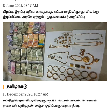
8 June 2021, 08:17 AM
பிறப்பு, இறப்பு பதிவு: காலதாமத கட்டணத்திலிருந்து விலக்கு;
இழப்பீட்டை அரசே ஏற்கும் - முதலமைச்சர் அறிவிப்பு
தமிழ்நாடு
15 December 2020, 10:27 AM
சப்-ரிஜிஸ்தார் வீட்டிலிருந்து ரூ.13.11 லட்சம் பணம், 114 சவரன்
நகைகள் பறிமுதல்- லஞ்ச ஒழிப்புத்துறை அதிரடி!