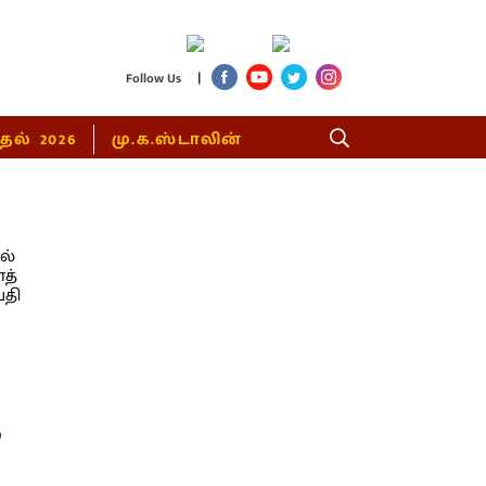
|
Follow Us
்தல் 2026
மு.க.ஸ்டாலின்
்