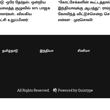
டு -ஒரே தேர்தல்: ஒன்றிய
“கோட்சேக்களின் கூட்டத்தால
மைத்த குழுவில் 90% பாஜக
இந்தியாவுக்கு ஆபத்து”: ராம்
ளர்கள்.. விலகிய
கோவிந்த் விட்டுச்சென்ற செ
கட்சி உறுப்பினர்!
என்ன? - முரசொலி!
தமிழ்நாடு
இந்தியா
சினிமா
All Rights Reserved.
Powered by Quintype