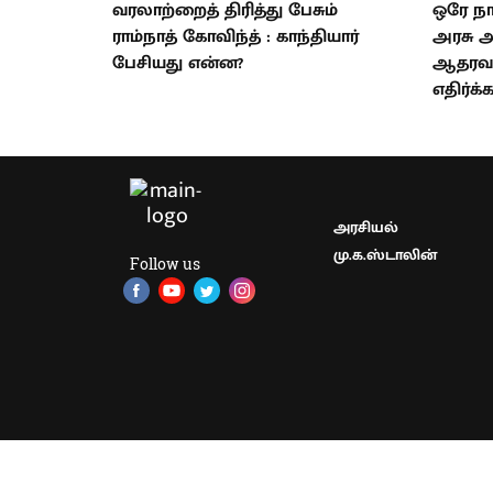
வரலாற்றைத் திரித்து பேசும்
ஒரே நா
ராம்நாத் கோவிந்த் : காந்தியார்
அரசு அ
பேசியது என்ன?
ஆதரவா
எதிர்க்
அரசியல்
மு.க.ஸ்டாலின்
Follow us