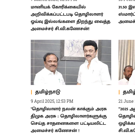
மானியக் கோரிக்கையில்
31.50 
அறிவிக்கப்பட்டபடி தொழிலாளர்
ஸ்மார்ட
ஓய்வு இல்லங்களை திறந்து வைத்த
அமைச்ச
அமைச்சர் சி.வி.கணேசன்!
தமிழ்நாடு
தமிழ
9 April 2025, 12:53 PM
21 June 
"தொழிலாளர் நலன் காக்கும் அரசு
”2025 
திமுக அரசு : தொழிலாளர்களுக்கு
தொழிலா
செய்த சாதனைகளை பட்டியலிட்ட
ஒழிக்கப
அமைச்சர் கணேசன் !
சி.வி.