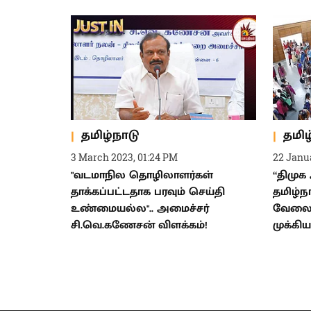
தமிழ்நாடு
தமிழ
3 March 2023, 01:24 PM
22 Janu
"வடமாநில தொழிலாளர்கள்
“திமுக
தாக்கப்பட்டதாக பரவும் செய்தி
தமிழ்நா
உண்மையல்ல".. அமைச்சர்
வேலை.
சி.வெ.கணேசன் விளக்கம்!
முக்கி