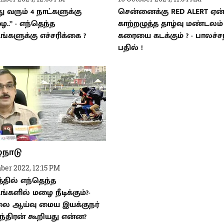
ு வரும் 4 நாட்களுக்கு
சென்னைக்கு RED ALERT ஏன்
.” - எந்தெந்த
காற்றழுத்த தாழ்வு மண்டலம்
ங்களுக்கு எச்சரிக்கை ?
கரையை கடக்கும் ? - பாலச்ச
பதில் !
்நாடு
ber 2022, 12:15 PM
்தில் எந்தெந்த
ங்களில் மழை நீடிக்கும்?-
ை ஆய்வு மைய இயக்குநர்
ந்திரன் கூறியது என்ன?