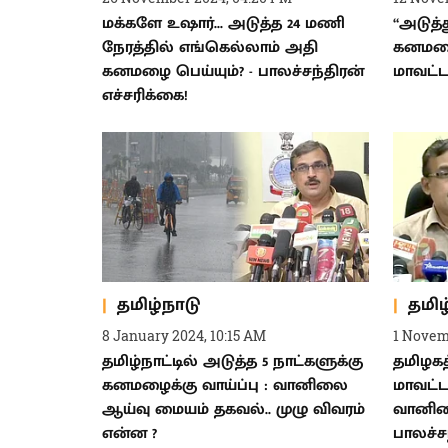
மக்களே உஷார்... அடுத்த 24 மணி
“அடுத்த
நேரத்தில் எங்கெல்லாம் அதி
கனமழை.
கனமழை பெய்யும்? - பாலச்சந்திரன்
மாவட்ட
எச்சரிக்கை!
தமிழ்நாடு
தமிழ
8 January 2024, 10:15 AM
1 Novem
தமிழ்நாட்டில் அடுத்த 5 நாட்களுக்கு
தமிழகத
கனமழைக்கு வாய்ப்பு : வானிலை
மாவட்ட
ஆய்வு மையம் தகவல்.. முழு விவரம்
வானில
என்ன ?
பாலச்ச