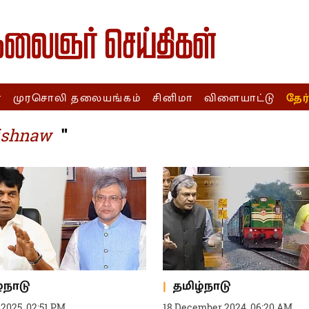
ா
முரசொலி தலையங்கம்
சினிமா
விளையாட்டு
தேர
"
ishnaw
்நாடு
தமிழ்நாடு
2025, 02:51 PM
18 December 2024, 06:20 AM