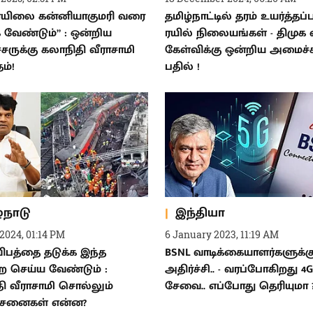
 ரயிலை கன்னியாகுமரி வரை
தமிழ்நாட்டில் தரம் உயர்த்தப்ப
்க வேண்டும்” : ஒன்றிய
ரயில் நிலையங்கள் - திமுக எ
ருக்கு கலாநிதி வீராசாமி
கேள்விக்கு ஒன்றிய அமைச்ச
ம்!
பதில் !
்நாடு
இந்தியா
2024, 01:14 PM
6 January 2023, 11:19 AM
விபத்தை தடுக்க இந்த
BSNL வாடிக்கையாளர்களுக்க
 செய்ய வேண்டும் :
அதிர்ச்சி.. - வரப்போகிறது 4G
ி வீராசாமி சொல்லும்
சேவை.. எப்போது தெரியுமா 
னைகள் என்ன?