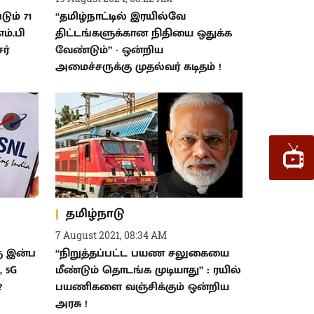
டும் 71
“தமிழ்நாட்டில் இரயில்வே
ம்.பி
திட்டங்களுக்கான நிதியை ஒதுக்க
ர்
வேண்டும்” - ஒன்றிய
அமைச்சருக்கு முதல்வர் கடிதம் !
தமிழ்நாடு
7 August 2021, 08:34 AM
ு இன்ப
“நிறுத்தப்பட்ட பயண சலுகையை
, 5G
மீண்டும் தொடங்க முடியாது” : ரயில்
?
பயணிகளை வஞ்சிக்கும் ஒன்றிய
அரசு !