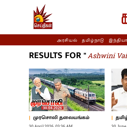
அரசியல்
தமிழ்நாடு
இந்திய
RESULTS FOR "
Ashwini Va
முரசொலி தலையங்கம்
தமிழ
30 April 2026, 03:36 AM
30 June 