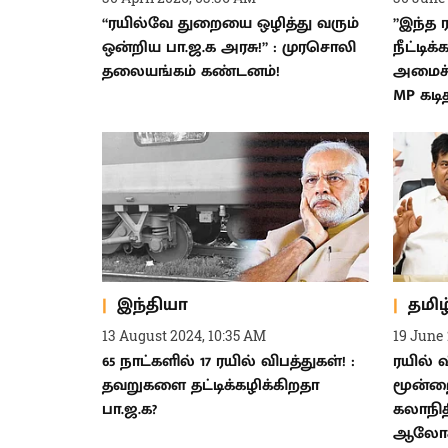
“ரயில்வே துறையை ஒழித்து வரும்
”இந்த
ஒன்றிய பா.ஜ.க அரசு!” : முரசொலி
நீட்டிக
தலையங்கம் கண்டனம்!
அமைச்ச
MP கடித
இந்தியா
தமிழ
13 August 2024, 10:35 AM
19 June 
65 நாட்களில் 17 ரயில் விபத்துகள்! :
ரயில் 
தவறுகளை தட்டிக்கழிக்கிறதா
மூன்றை
பா.ஜ.க?
கலாநித
ஆலோச