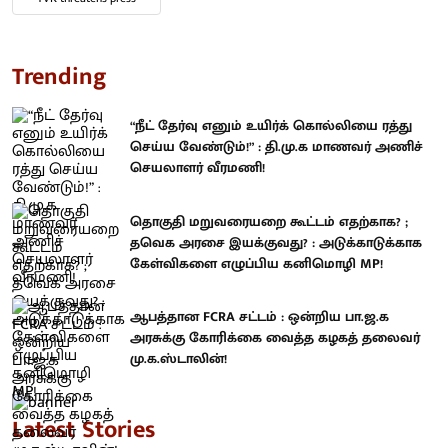
Trending
“நீட் தேர்வு எனும் உயிர்க் கொல்லியை ரத்து
செய்ய வேண்டும்!” : தி.மு.க மாணவர் அணிச்
செயலாளர் வீரமணி!
தொகுதி மறுவரையறை கூட்டம் எதற்காக? ;
தவெக அரசை இயக்குவது? : அடுக்காடுக்காக
கேள்விகளை எழுப்பிய கனிமொழி MP!
ஆபத்தான FCRA சட்டம் : ஒன்றிய பா.ஜ.க
அரசுக்கு கோரிக்கை வைத்த கழகத் தலைவர்
மு.க.ஸ்டாலின்!
Latest Stories