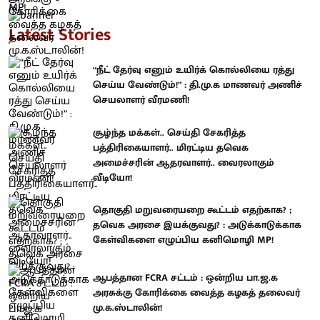
Latest Stories
“நீட் தேர்வு எனும் உயிர்க் கொல்லியை ரத்து
செய்ய வேண்டும்!” : தி.மு.க மாணவர் அணிச்
செயலாளர் வீரமணி!
சூழ்ந்த மக்கள்.. செய்தி சேகரித்த
பத்திரிகையாளர்.. மிரட்டிய தவெக
அமைச்சரின் ஆதரவாளர்.. வைரலாகும்
வீடியோ!
தொகுதி மறுவரையறை கூட்டம் எதற்காக? ;
தவெக அரசை இயக்குவது? : அடுக்காடுக்காக
கேள்விகளை எழுப்பிய கனிமொழி MP!
ஆபத்தான FCRA சட்டம் : ஒன்றிய பா.ஜ.க
அரசுக்கு கோரிக்கை வைத்த கழகத் தலைவர்
மு.க.ஸ்டாலின்!