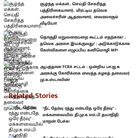
சூழ்ந்த மக்கள்.. செய்தி சேகரித்த
பத்திரிகையாளர்.. மிரட்டிய தவெக
அமைச்சரின் ஆதரவாளர்.. வைரலாகும்
வீடியோ!
தொகுதி மறுவரையறை கூட்டம் எதற்காக? ;
தவெக அரசை இயக்குவது? : அடுக்காடுக்காக
கேள்விகளை எழுப்பிய கனிமொழி MP!
ஆபத்தான FCRA சட்டம் : ஒன்றிய பா.ஜ.க
அரசுக்கு கோரிக்கை வைத்த கழகத் தலைவர்
மு.க.ஸ்டாலின்!
Related Stories
“நீட் தேர்வு ரத்து என்பதே ஒரே தீர்வு” :
மக்களவையில் தி.மு.க எம்.பி தயாநிதி
மாறன் பேச்சு!