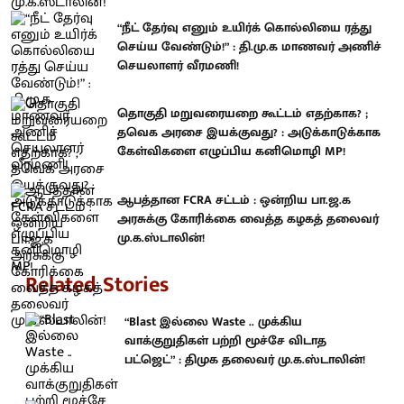
“நீட் தேர்வு எனும் உயிர்க் கொல்லியை ரத்து
செய்ய வேண்டும்!” : தி.மு.க மாணவர் அணிச்
செயலாளர் வீரமணி!
தொகுதி மறுவரையறை கூட்டம் எதற்காக? ;
தவெக அரசை இயக்குவது? : அடுக்காடுக்காக
கேள்விகளை எழுப்பிய கனிமொழி MP!
ஆபத்தான FCRA சட்டம் : ஒன்றிய பா.ஜ.க
அரசுக்கு கோரிக்கை வைத்த கழகத் தலைவர்
மு.க.ஸ்டாலின்!
Related Stories
“Blast இல்லை Waste .. முக்கிய
வாக்குறுதிகள் பற்றி மூச்சே விடாத
பட்ஜெட்” : திமுக தலைவர் மு.க.ஸ்டாலின்!