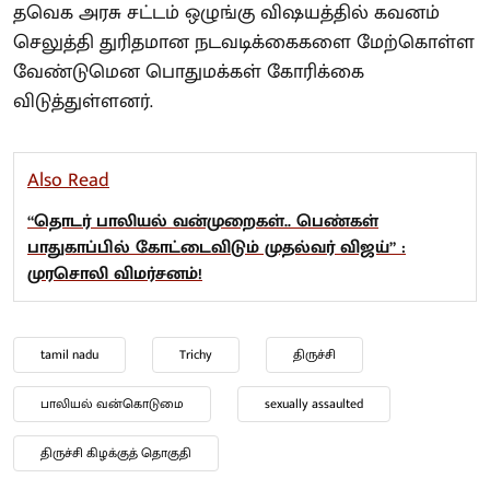
தவெக அரசு சட்டம் ஒழுங்கு விஷயத்தில் கவனம்
செலுத்தி துரிதமான நடவடிக்கைகளை மேற்கொள்ள
வேண்டுமென பொதுமக்கள் கோரிக்கை
விடுத்துள்ளனர்.
Also Read
“தொடர் பாலியல் வன்முறைகள்.. பெண்கள்
பாதுகாப்பில் கோட்டைவிடும் முதல்வர் விஜய்” :
முரசொலி விமர்சனம்!
tamil nadu
Trichy
திருச்சி
பாலியல் வன்கொடுமை
sexually assaulted
திருச்சி கிழக்குத் தொகுதி