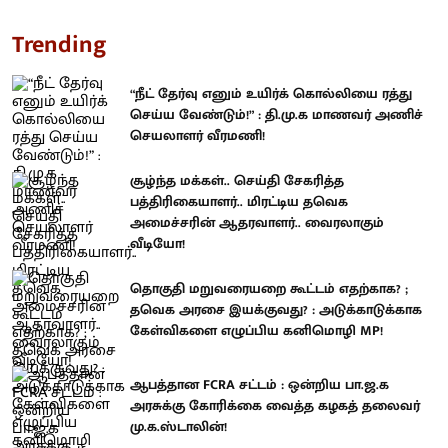
Trending
“நீட் தேர்வு எனும் உயிர்க் கொல்லியை ரத்து
செய்ய வேண்டும்!” : தி.மு.க மாணவர் அணிச்
செயலாளர் வீரமணி!
சூழ்ந்த மக்கள்.. செய்தி சேகரித்த
பத்திரிகையாளர்.. மிரட்டிய தவெக
அமைச்சரின் ஆதரவாளர்.. வைரலாகும்
வீடியோ!
தொகுதி மறுவரையறை கூட்டம் எதற்காக? ;
தவெக அரசை இயக்குவது? : அடுக்காடுக்காக
கேள்விகளை எழுப்பிய கனிமொழி MP!
ஆபத்தான FCRA சட்டம் : ஒன்றிய பா.ஜ.க
அரசுக்கு கோரிக்கை வைத்த கழகத் தலைவர்
மு.க.ஸ்டாலின்!