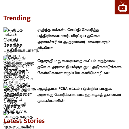
Trending
சூழ்ந்த மக்கள்.. செய்தி சேகரித்த
பத்திரிகையாளர்.. மிரட்டிய தவெக
அமைச்சரின் ஆதரவாளர்.. வைரலாகும்
வீடியோ!
தொகுதி மறுவரையறை கூட்டம் எதற்காக? ;
தவெக அரசை இயக்குவது? : அடுக்காடுக்காக
கேள்விகளை எழுப்பிய கனிமொழி MP!
ஆபத்தான FCRA சட்டம் : ஒன்றிய பா.ஜ.க
அரசுக்கு கோரிக்கை வைத்த கழகத் தலைவர்
மு.க.ஸ்டாலின்!
Latest Stories