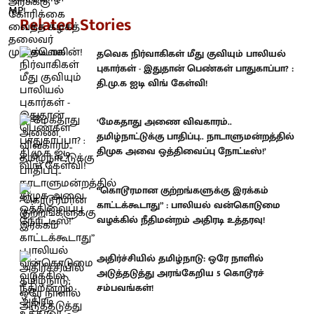
Related Stories
தவெக நிர்வாகிகள் மீது குவியும் பாலியல்
புகார்கள் - இதுதான் பெண்கள் பாதுகாப்பா? :
தி.மு.க ஐடி விங் கேள்வி!
‘மேகதாது அணை விவகாரம்..
தமிழ்நாட்டுக்கு பாதிப்பு.. நாடாளுமன்றத்தில்
திமுக அவை ஒத்திவைப்பு நோட்டீஸ்!’
“கொடூரமான குற்றங்களுக்கு இரக்கம்
காட்டக்கூடாது” : பாலியல் வன்கொடுமை
வழக்கில் நீதிமன்றம் அதிரடி உத்தரவு!
அதிர்ச்சியில் தமிழ்நாடு: ஒரே நாளில்
அடுத்தடுத்து அரங்கேறிய 5 கொடூரச்
சம்பவங்கள்!