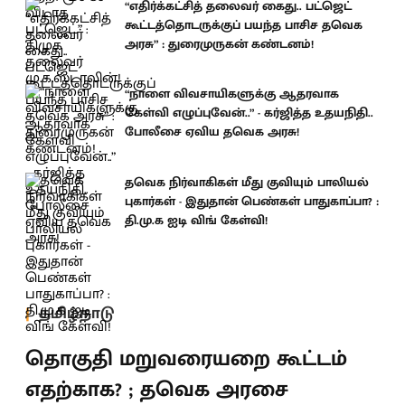
“எதிர்க்கட்சித் தலைவர் கைது.. பட்ஜெட்
கூட்டத்தொடருக்குப் பயந்த பாசிச தவெக
அரசு” : துரைமுருகன் கண்டனம்!
“நாளை விவசாயிகளுக்கு ஆதரவாக
கேள்வி எழுப்புவேன்..” - கர்ஜித்த உதயநிதி..
போலீசை ஏவிய தவெக அரசு!
தவெக நிர்வாகிகள் மீது குவியும் பாலியல்
புகார்கள் - இதுதான் பெண்கள் பாதுகாப்பா? :
தி.மு.க ஐடி விங் கேள்வி!
தமிழ்நாடு
தொகுதி மறுவரையறை கூட்டம்
எதற்காக? ; தவெக அரசை