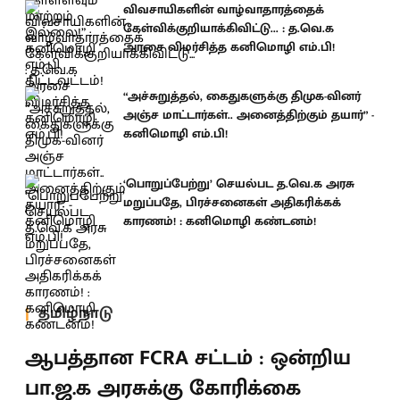
விவசாயிகளின் வாழ்வாதாரத்தைக்
கேள்விக்குறியாக்கிவிட்டு... : த.வெ.க
அரசை விமர்சித்த கனிமொழி எம்.பி!
“அச்சுறுத்தல், கைதுகளுக்கு திமுக-வினர்
அஞ்ச மாட்டார்கள்.. அனைத்திற்கும் தயார்” -
கனிமொழி எம்.பி!
‘பொறுப்பேற்று’ செயல்பட த.வெ.க அரசு
மறுப்பதே, பிரச்சனைகள் அதிகரிக்கக்
காரணம்! : கனிமொழி கண்டனம்!
தமிழ்நாடு
ஆபத்தான FCRA சட்டம் : ஒன்றிய
பா.ஜ.க அரசுக்கு கோரிக்கை