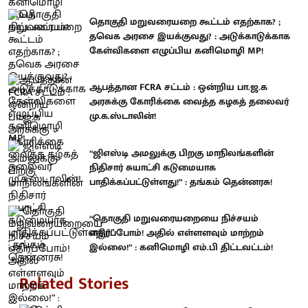
தொகுதி மறுவரையறை கூட்டம் எதற்காக? ;
தவெக அரசை இயக்குவது? : அடுக்காடுக்காக
கேள்விகளை எழுப்பிய கனிமொழி MP!
ஆபத்தான FCRA சட்டம் : ஒன்றிய பா.ஜ.க
அரசுக்கு கோரிக்கை வைத்த கழகத் தலைவர்
மு.க.ஸ்டாலின்!
“ஜிஎஸ்டி அமலுக்கு பிறகு மாநிலங்களின்
நிதிசார் சுயாட்சி கடுமையாக
பாதிக்கப்பட்டுள்ளது!” : தங்கம் தென்னரசு!
“தொகுதி மறுவரையறையை நிச்சயம்
எதிர்ப்போம்! அதில் எள்ளளவும் மாற்றம்
இல்லை!” : கனிமொழி எம்.பி திட்டவட்டம்!
Related Stories