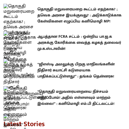
தொகுதி மறுவரையறை கூட்டம் எதற்காக? ;
தவெக அரசை இயக்குவது? : அடுக்காடுக்காக
கேள்விகளை எழுப்பிய கனிமொழி MP!
ஆபத்தான FCRA சட்டம் : ஒன்றிய பா.ஜ.க
அரசுக்கு கோரிக்கை வைத்த கழகத் தலைவர்
மு.க.ஸ்டாலின்!
“ஜிஎஸ்டி அமலுக்கு பிறகு மாநிலங்களின்
நிதிசார் சுயாட்சி கடுமையாக
பாதிக்கப்பட்டுள்ளது!” : தங்கம் தென்னரசு!
“தொகுதி மறுவரையறையை நிச்சயம்
எதிர்ப்போம்! அதில் எள்ளளவும் மாற்றம்
இல்லை!” : கனிமொழி எம்.பி திட்டவட்டம்!
Latest Stories