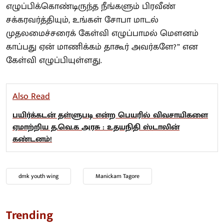
எழுப்பிக்கொண்டிருந்த நீங்களும் பிரவீண்
சக்கரவர்த்தியும், உங்கள் சோபா மாடல்
முதலமைச்சரைக் கேள்வி எழுப்பாமல் மௌனம்
காப்பது ஏன் மாணிக்கம் தாகூர் அவர்களே?” என
கேள்வி எழுப்பியுள்ளது.
Also Read
பயிர்க்கடன் தள்ளுபடி என்ற பெயரில் விவசாயிகளை
ஏமாற்றிய த.வெ.க அரசு : உதயநிதி ஸ்டாலின்
கண்டனம்!
dmk youth wing
Manickam Tagore
Trending