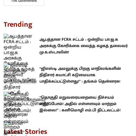
TVK Government
Trending
ஆபத்தான FCRA சட்டம் : ஒன்றிய பா.ஜ.க
அரசுக்கு கோரிக்கை வைத்த கழகத் தலைவர்
மு.க.ஸ்டாலின்!
“ஜிஎஸ்டி அமலுக்கு பிறகு மாநிலங்களின்
நிதிசார் சுயாட்சி கடுமையாக
பாதிக்கப்பட்டுள்ளது!” : தங்கம் தென்னரசு!
“தொகுதி மறுவரையறையை நிச்சயம்
எதிர்ப்போம்! அதில் எள்ளளவும் மாற்றம்
இல்லை!” : கனிமொழி எம்.பி திட்டவட்டம்!
Latest Stories