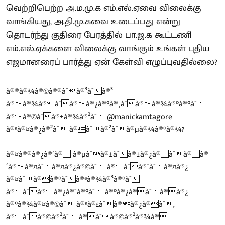
வெற்றிபெற்ற அ.ம.மு.க எம்.எல்.ஏவை விலைக்கு
வாங்கியது, அ.தி.மு.கவை உடைப்பது என்று
தொடர்ந்து குதிரை பேரத்தில் பா.ஜ.க கூட்டணி
எம்.எல்.ஏக்களை விலைக்கு வாங்கும் உங்கள் புதிய
எஜமானரைப் பார்த்து ஏன் கேள்வி எழுப்புவதில்லை?
à®®à®¾à®©à®®à¯à®³à¯à®³
à®à®¾à®à¯à®à®¿à®°à®¸à¯à®à®¾à®°à®°à¯
à®à®©à¯à®±à®¾à®²à¯
@manickamtagore
à®ªà®¤à®¿à®²à¯ à®à¯à®²à¯à®µà®¾à®°à®¾?
à®¤à®®à®¿à®´à® à®µà¯à®±à¯à®±à®¿à®à¯à®à®
´à®à®¤à¯à®¤à®¿à®©à¯ à®à¯à®¯à¯à®¤à®¿
à®¤à¯à®à®°à¯à®ªà®¾à®³à®°à¯
à®à¯à®à®¿à®¯à®°à¯ à®°à®¿à®à¯à®à®¿
à®°à®¾à®¤à®©à¯ à®ªà®£à¯à®à®¿à®à¯,
à®à¯à®©à®²à¯ à®à¯à®©à®²à®¾à®