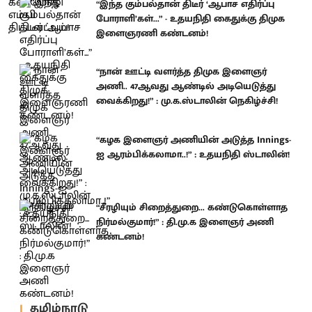
“இந்த கும்பல்தான் திடீர் ‘ஆபாச எதிர்ப்பு
போராளி’கள்...” - உதயநிதி கைதுக்கு திமுக
இளைஞரணி கண்டனம்!
“நான் ஊட்டி வளர்த்த திமுக இளைஞர்
அணி.. 47ஆவது ஆண்டில் அடியெடுத்து
வைக்கிறது!” : மு.க.ஸ்டாலின் நெகிழ்ச்சி!
“கழக இளைஞர் அணியின் அடுத்த Innings-
ஐ ஆரம்பிக்கலாமா..!” : உதயநிதி ஸ்டாலின்!
“சீரழியும் சிறைத்துறை... கண்டுகொள்ளாத
நிர்மல்குமார்!” : தி.மு.க இளைஞர் அணி
கண்டனம்!
தமிழ்நாடு