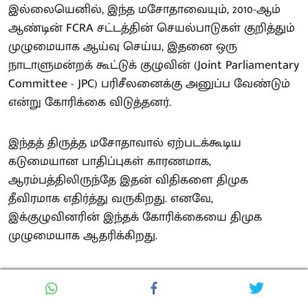
இல்லையெனில், இந்த மசோதாவையும், 2010-ஆம்
ஆண்டின் FCRA சட்டத்தின் செயல்பாடுகள் குறித்தும்
முழுமையாக ஆய்வு செய்ய, இதனை ஒரு
நாடாளுமன்றக் கூட்டுக் குழுவின் (Joint Parliamentary
Committee - JPC) பரிசீலனைக்கு அனுப்ப வேண்டும்
என்று கோரிக்கை விடுத்தனர்.
இந்தத் திருத்த மசோதாவால் ஏற்படக்கூடிய
கடுமையான பாதிப்புகள் காரணமாக,
ஆரம்பத்திலிருந்தே இதன் விதிகளை திமுக
தீவிரமாக எதிர்த்து வருகிறது. எனவே,
இக்குழுவினரின் இந்தக் கோரிக்கையை திமுக
முழுமையாக ஆதரிக்கிறது.
சிறுபான்மை மக்களின் உரிமைகளைப் பாதுகாக்கும்
நோக்கில், இந்தக் கூட்டு நடவடிக்கை குழுவின்