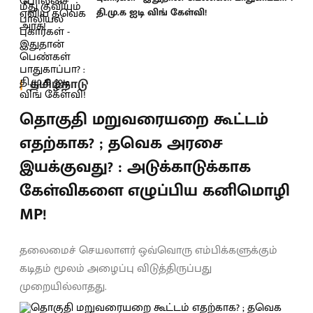
தி.மு.க ஐடி விங் கேள்வி!
தமிழ்நாடு
தொகுதி மறுவரையறை கூட்டம்
எதற்காக? ; தவெக அரசை
இயக்குவது? : அடுக்காடுக்காக
கேள்விகளை எழுப்பிய கனிமொழி
MP!
தலைமைச் செயலாளர் ஒவ்வொரு எம்பிக்களுக்கும்
கடிதம் மூலம் அழைப்பு விடுத்திருப்பது
முறையில்லாதது.