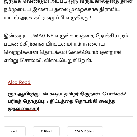
இருக்க வேண்டும்! அப்படி ஒரு வருங்காலத்தை தான்
நம்முடைய இளைய தலைமுறைக்காக திராவிட
மாடல் அரசு கட்டி எழுப்பி வருகிறது!
இன்றைய UMAGINE வருங்காலத்தை நோக்கிய நம்
பயணத்திற்கான பிரகடனம்! நம் நாளைய
வெற்றிக்கான தொடக்கம்! வெல்வோம் ஒன்றாக!
என்று சொல்லி, விடைபெறுகிறேன்.
Also Read
ரூ.3 ஆயிரத்துடன் கூடிய தமிழர் திருநாள் ‘பொங்கல்’
பரிசுத் தொகுப்பு! : திட்டத்தை தொடங்கி வைத்த
முதலமைச்சர்!
dmk
TNGovt
CM MK Stalin