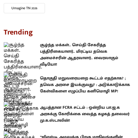
Umagine TN 2026
Trending
சூழ்ந்த மக்கள்.. செய்தி சேகரித்த
பத்திரிகையாளர்.. மிரட்டிய தவெக
அமைச்சரின் ஆதரவாளர்.. வைரலாகும்
வீடியோ!
தொகுதி மறுவரையறை கூட்டம் எதற்காக? ;
தவெக அரசை இயக்குவது? : அடுக்காடுக்காக
கேள்விகளை எழுப்பிய கனிமொழி MP!
ஆபத்தான FCRA சட்டம் : ஒன்றிய பா.ஜ.க
அரசுக்கு கோரிக்கை வைத்த கழகத் தலைவர்
மு.க.ஸ்டாலின்!
“ஜிஎஸ்டி அமலுக்கு பிறகு மாநிலங்களின்