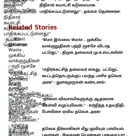
நிதிசார் சுயாட்சி கடுமையாக
பாதிக்கப்பட்டுள்ளது!” : தங்கம் தென்னரசு!
Related Stories
“Blast இல்லை Waste .. முக்கிய
வாக்குறுதிகள் பற்றி மூச்சே விடாத
பட்ஜெட்” : திமுக தலைவர் மு.க.ஸ்டாலின்!
“எதிர்க்கட்சித் தலைவர் கைது.. பட்ஜெட்
கூட்டத்தொடருக்குப் பயந்த பாசிச தவெக
அரசு” : துரைமுருகன் கண்டனம்!
“நாளை விவசாயிகளுக்கு ஆதரவாக
கேள்வி எழுப்புவேன்..” - கர்ஜித்த உதயநிதி..
போலீசை ஏவிய தவெக அரசு!
தவெக நிர்வாகிகள் மீது குவியும் பாலியல்
புகார்கள் - இதுதான் பெண்கள் பாதுகாப்பா? :