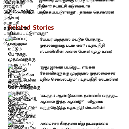
“ஜிஎஸ்டி அமலுக்கு பிறகு மாநிலங்களின்
நிதிசார் சுயாட்சி கடுமையாக
பாதிக்கப்பட்டுள்ளது!” : தங்கம் தென்னரசு!
Related Stories
பேப்பர் படித்தால் மட்டும் போதாது..
முதல்வருக்கு பயம் ஏன்? : உதயநிதி
ஸ்டாலினின் அனல் பேச்சு! (முழு உரை)
“இது ஜால்ரா பட்ஜெட்.. எங்கள்
கேள்விகளுக்கு முடிந்தால் முதலமைச்சர்
பதில் சொல்லட்டும்” : உதயநிதி ஸ்டாலின்!
“கடந்த 5 ஆண்டுகளாக தண்ணீர் வந்தது...
ஆனால் இந்த ஆண்டு?” - விஜயை
வறுத்தெடுத்த உதயநிதி ஸ்டாலின்!
அமைச்சர் கீர்த்தனா மீது நடவடிக்கை