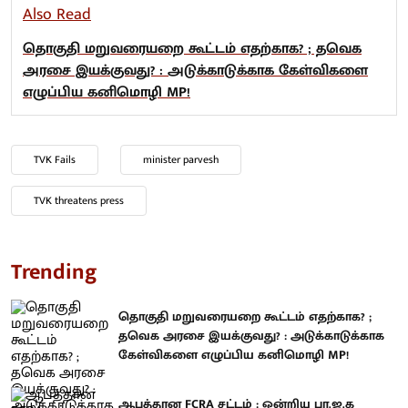
Also Read
தொகுதி மறுவரையறை கூட்டம் எதற்காக? ; தவெக
அரசை இயக்குவது? : அடுக்காடுக்காக கேள்விகளை
எழுப்பிய கனிமொழி MP!
TVK Fails
minister parvesh
TVK threatens press
Trending
தொகுதி மறுவரையறை கூட்டம் எதற்காக? ;
தவெக அரசை இயக்குவது? : அடுக்காடுக்காக
கேள்விகளை எழுப்பிய கனிமொழி MP!
ஆபத்தான FCRA சட்டம் : ஒன்றிய பா.ஜ.க