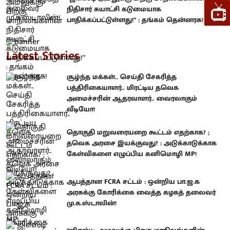
நிதிசார் சுயாட்சி கடுமையாக
பாதிக்கப்பட்டுள்ளது!” : தங்கம் தென்னரசு!
Latest Stories
சூழ்ந்த மக்கள்.. செய்தி சேகரித்த
பத்திரிகையாளர்.. மிரட்டிய தவெக
அமைச்சரின் ஆதரவாளர்.. வைரலாகும்
வீடியோ!
தொகுதி மறுவரையறை கூட்டம் எதற்காக? ;
தவெக அரசை இயக்குவது? : அடுக்காடுக்காக
கேள்விகளை எழுப்பிய கனிமொழி MP!
ஆபத்தான FCRA சட்டம் : ஒன்றிய பா.ஜ.க
அரசுக்கு கோரிக்கை வைத்த கழகத் தலைவர்
மு.க.ஸ்டாலின்!