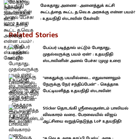
மேகதாது அணை - அனைத்துக் கட்சி
கூட்டத்தை கூட்ட த.வெ.க அரசுக்கு என்ன பயம்?
: உதயநிதி ஸ்டாலின் கேள்வி!
Related Stories
பேப்பர் படித்தால் மட்டும் போதாது..
முதல்வருக்கு பயம் ஏன்? : உதயநிதி
ஸ்டாலினின் அனல் பேச்சு! (முழு உரை)
“கைதுக்கு பயமில்லை... எதுவானாலும்
நேருக்கு நேர் சந்திப்பேன்” – கெத்தாக
பேட்டியளித்த உதயநிதி ஸ்டாலின்!
Sticker தொடங்கி ஸ்ரீவைகுண்டம் பாலியல்
விவகாரம் வரை.. பேரவையில் விஜய்
ஆட்சியை வறுத்தெடுத்த LoP உதயநிதி!
“த.வெ.க அரசு காப்பி பேஸ்ட் அரசு ;