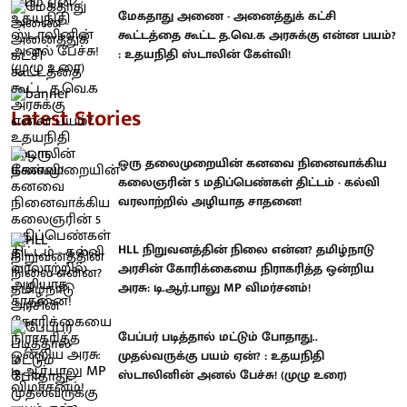
மேகதாது அணை - அனைத்துக் கட்சி
கூட்டத்தை கூட்ட த.வெ.க அரசுக்கு என்ன பயம்?
: உதயநிதி ஸ்டாலின் கேள்வி!
Latest Stories
ஒரு தலைமுறையின் கனவை நினைவாக்கிய
கலைஞரின் 5 மதிப்பெண்கள் திட்டம் - கல்வி
வரலாற்றில் அழியாத சாதனை!
HLL நிறுவனத்தின் நிலை என்ன? தமிழ்நாடு
அரசின் கோரிக்கையை நிராகரித்த ஒன்றிய
அரசு: டி.ஆர்.பாலு MP விமர்சனம்!
பேப்பர் படித்தால் மட்டும் போதாது..
முதல்வருக்கு பயம் ஏன்? : உதயநிதி
ஸ்டாலினின் அனல் பேச்சு! (முழு உரை)