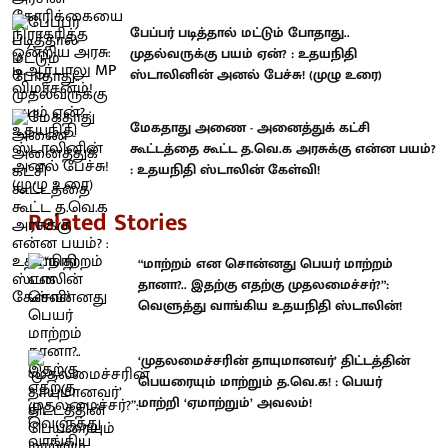
பேப்பர் படித்தால் மட்டும் போதாது..
முதல்வருக்கு பயம் ஏன்? : உதயநிதி
ஸ்டாலினின் அனல் பேச்சு! (முழு உரை)
மேகதாது அணை - அனைத்துக் கட்சி
கூட்டத்தை கூட்ட த.வெ.க அரசுக்கு என்ன பயம்?
: உதயநிதி ஸ்டாலின் கேள்வி!
Related Stories
“மாற்றம் என சொன்னது பெயர் மாற்றம்
தானா?.. இதற்கு எதற்கு முதலமைச்சர்?”:
வெளுத்து வாங்கிய உதயநிதி ஸ்டாலின்!
‘முதலமைச்சரின் தாயுமானவர்’ திட்டத்தின்
பெயரையும் மாற்றும் த.வெ.க! : பெயர்
மாற்றி ‘ஏமாற்றும்’ அவலம்!