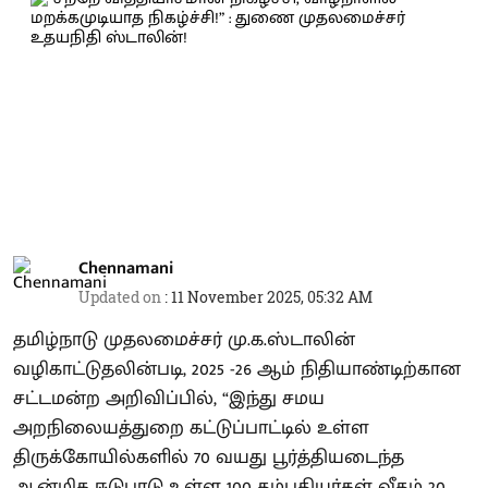
Chennamani
Updated on
:
11 November 2025, 05:32 AM
தமிழ்நாடு முதலமைச்சர் மு.க.ஸ்டாலின்
வழிகாட்டுதலின்படி, 2025 -26 ஆம் நிதியாண்டிற்கான
சட்டமன்ற அறிவிப்பில், “இந்து சமய
அறநிலையத்துறை கட்டுப்பாட்டில் உள்ள
திருக்கோயில்களில் 70 வயது பூர்த்தியடைந்த
ஆன்மிக ஈடுபாடு உள்ள 100 தம்பதியர்கள் வீதம் 20