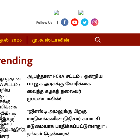
|
Follow Us
்தல் 2026
மு.க.ஸ்டாலின்
rending
ஆபத்தான FCRA சட்டம் : ஒன்றிய
பா.ஜ.க அரசுக்கு கோரிக்கை
வைத்த கழகத் தலைவர்
மு.க.ஸ்டாலின்!
“ஜிஎஸ்டி அமலுக்கு பிறகு
மாநிலங்களின் நிதிசார் சுயாட்சி
கடுமையாக பாதிக்கப்பட்டுள்ளது!” :
தங்கம் தென்னரசு!