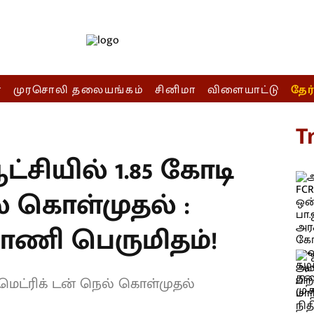
ா
முரசொலி தலையங்கம்
சினிமா
விளையாட்டு
தேர
T
்சியில் 1.85 கோடி
ல் கொள்முதல் :
பாணி பெருமிதம்!
 மெட்ரிக் டன் நெல் கொள்முதல்