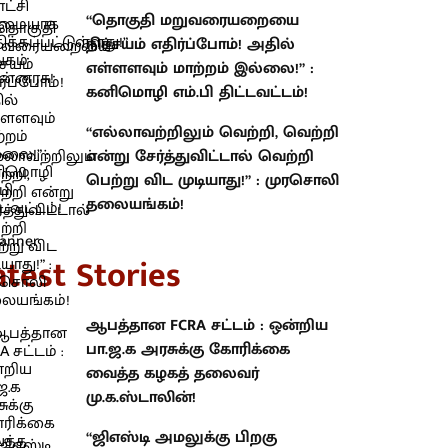
“தொகுதி மறுவரையறையை
நிச்சயம் எதிர்ப்போம்! அதில்
எள்ளளவும் மாற்றம் இல்லை!” :
கனிமொழி எம்.பி திட்டவட்டம்!
“எல்லாவற்றிலும் வெற்றி, வெற்றி
என்று சேர்த்துவிட்டால் வெற்றி
பெற்று விட முடியாது!” : முரசொலி
தலையங்கம்!
atest Stories
ஆபத்தான FCRA சட்டம் : ஒன்றிய
பா.ஜ.க அரசுக்கு கோரிக்கை
வைத்த கழகத் தலைவர்
மு.க.ஸ்டாலின்!
“ஜிஎஸ்டி அமலுக்கு பிறகு