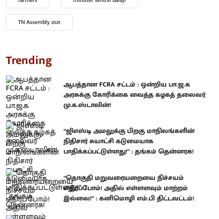
TN Assembly 2025
Trending
ஆபத்தான FCRA சட்டம் : ஒன்றிய பா.ஜ.க
அரசுக்கு கோரிக்கை வைத்த கழகத் தலைவர்
மு.க.ஸ்டாலின்!
“ஜிஎஸ்டி அமலுக்கு பிறகு மாநிலங்களின்
நிதிசார் சுயாட்சி கடுமையாக
பாதிக்கப்பட்டுள்ளது!” : தங்கம் தென்னரசு!
“தொகுதி மறுவரையறையை நிச்சயம்
எதிர்ப்போம்! அதில் எள்ளளவும் மாற்றம்
இல்லை!” : கனிமொழி எம்.பி திட்டவட்டம்!