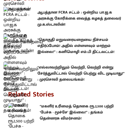
ஆபத்தான FCRA சட்டம் : ஒன்றிய பா.ஜ.க
அரசுக்கு கோரிக்கை வைத்த கழகத் தலைவர்
மு.க.ஸ்டாலின்!
“தொகுதி மறுவரையறையை நிச்சயம்
எதிர்ப்போம்! அதில் எள்ளளவும் மாற்றம்
இல்லை!” : கனிமொழி எம்.பி திட்டவட்டம்!
“எல்லாவற்றிலும் வெற்றி, வெற்றி என்று
சேர்த்துவிட்டால் வெற்றி பெற்று விட முடியாது!”
: முரசொலி தலையங்கம்!
Related Stories
“மகளிர் உரிமைத் தொகை ரூ.2,500 பற்றி
‘பேச்சு - மூச்சே’ இல்லை!” : தங்கம்
தென்னரசு விமர்சனம்!