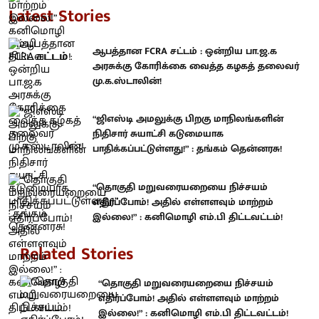
Latest Stories
ஆபத்தான FCRA சட்டம் : ஒன்றிய பா.ஜ.க
அரசுக்கு கோரிக்கை வைத்த கழகத் தலைவர்
மு.க.ஸ்டாலின்!
“ஜிஎஸ்டி அமலுக்கு பிறகு மாநிலங்களின்
நிதிசார் சுயாட்சி கடுமையாக
பாதிக்கப்பட்டுள்ளது!” : தங்கம் தென்னரசு!
“தொகுதி மறுவரையறையை நிச்சயம்
எதிர்ப்போம்! அதில் எள்ளளவும் மாற்றம்
இல்லை!” : கனிமொழி எம்.பி திட்டவட்டம்!
Related Stories
“தொகுதி மறுவரையறையை நிச்சயம்
எதிர்ப்போம்! அதில் எள்ளளவும் மாற்றம்
இல்லை!” : கனிமொழி எம்.பி திட்டவட்டம்!