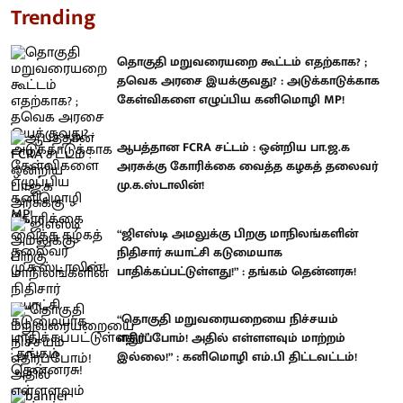
Trending
தொகுதி மறுவரையறை கூட்டம் எதற்காக? ;
தவெக அரசை இயக்குவது? : அடுக்காடுக்காக
கேள்விகளை எழுப்பிய கனிமொழி MP!
ஆபத்தான FCRA சட்டம் : ஒன்றிய பா.ஜ.க
அரசுக்கு கோரிக்கை வைத்த கழகத் தலைவர்
மு.க.ஸ்டாலின்!
“ஜிஎஸ்டி அமலுக்கு பிறகு மாநிலங்களின்
நிதிசார் சுயாட்சி கடுமையாக
பாதிக்கப்பட்டுள்ளது!” : தங்கம் தென்னரசு!
“தொகுதி மறுவரையறையை நிச்சயம்
எதிர்ப்போம்! அதில் எள்ளளவும் மாற்றம்
இல்லை!” : கனிமொழி எம்.பி திட்டவட்டம்!