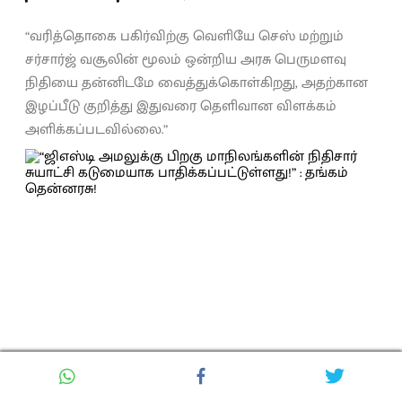
“வரித்தொகை பகிர்விற்கு வெளியே செஸ் மற்றும்
சர்சார்ஜ் வசூலின் மூலம் ஒன்றிய அரசு பெருமளவு
நிதியை தன்னிடமே வைத்துக்கொள்கிறது, அதற்கான
இழப்பீடு குறித்து இதுவரை தெளிவான விளக்கம்
அளிக்கப்படவில்லை.”
Chennamani
Updated on
:
8 August 2026, 08:23 AM