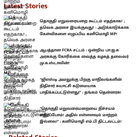
Latest Stories
தொகுதி மறுவரையறை கூட்டம் எதற்காக? ;
தவெக அரசை இயக்குவது? : அடுக்காடுக்காக
கேள்விகளை எழுப்பிய கனிமொழி MP!
ஆபத்தான FCRA சட்டம் : ஒன்றிய பா.ஜ.க
அரசுக்கு கோரிக்கை வைத்த கழகத் தலைவர்
மு.க.ஸ்டாலின்!
“ஜிஎஸ்டி அமலுக்கு பிறகு மாநிலங்களின்
நிதிசார் சுயாட்சி கடுமையாக
பாதிக்கப்பட்டுள்ளது!” : தங்கம் தென்னரசு!
“தொகுதி மறுவரையறையை நிச்சயம்
எதிர்ப்போம்! அதில் எள்ளளவும் மாற்றம்
இல்லை!” : கனிமொழி எம்.பி திட்டவட்டம்!