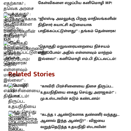
கேள்விகளை எழுப்பிய கனிமொழி MP!
“ஜிஎஸ்டி அமலுக்கு பிறகு மாநிலங்களின்
நிதிசார் சுயாட்சி கடுமையாக
பாதிக்கப்பட்டுள்ளது!” : தங்கம் தென்னரசு!
“தொகுதி மறுவரையறையை நிச்சயம்
எதிர்ப்போம்! அதில் எள்ளளவும் மாற்றம்
இல்லை!” : கனிமொழி எம்.பி திட்டவட்டம்!
Related Stories
“காவிரி பிரச்சினையை திசை திருப்ப...
உதயநிதியை கைது செய்து அராஜகம்!” :
மு.க.ஸ்டாலின் கடும் கண்டனம்!
“கடந்த 5 ஆண்டுகளாக தண்ணீர் வந்தது...
ஆனால் இந்த ஆண்டு?” - விஜயை
வறுத்தெடுத்த உதயநிதி ஸ்டாலின்!