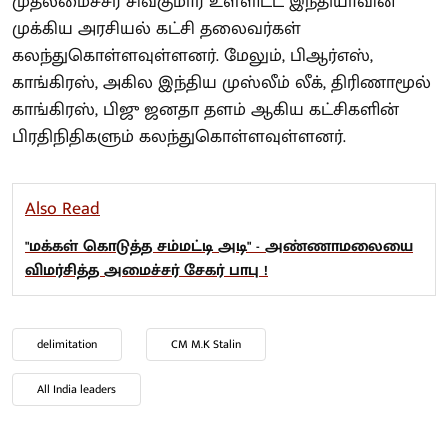
முதலமைச்சர் சிவகுமார் உள்ளிட்ட இந்தியாவின்
முக்கிய அரசியல் கட்சி தலைவர்கள்
கலந்துகொள்ளவுள்ளனர். மேலும், பிஆர்எஸ்,
காங்கிரஸ், அகில இந்திய முஸ்லீம் லீக், திரிணாமூல்
காங்கிரஸ், பிஜு ஜனதா தளம் ஆகிய கட்சிகளின்
பிரதிநிதிகளும் கலந்துகொள்ளவுள்ளனர்.
Also Read
"மக்கள் கொடுத்த சம்மட்டி அடி" - அண்ணாமலையை
விமர்சித்த அமைச்சர் சேகர் பாபு !
delimitation
CM M.K Stalin
All India leaders