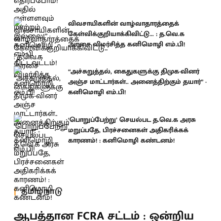
விவசாயிகளின் வாழ்வாதாரத்தைக்
கேள்விக்குறியாக்கிவிட்டு... : த.வெ.க
அரசை விமர்சித்த கனிமொழி எம்.பி!
“அச்சுறுத்தல், கைதுகளுக்கு திமுக-வினர்
அஞ்ச மாட்டார்கள்.. அனைத்திற்கும் தயார்” -
கனிமொழி எம்.பி!
‘பொறுப்பேற்று’ செயல்பட த.வெ.க அரசு
மறுப்பதே, பிரச்சனைகள் அதிகரிக்கக்
காரணம்! : கனிமொழி கண்டனம்!
தமிழ்நாடு
ஆபத்தான FCRA சட்டம் : ஒன்றிய