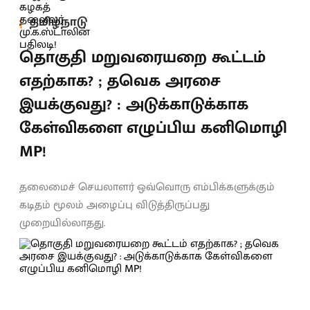
தமிழ்நாடு
தொகுதி மறுவரையறை கூட்டம்
எதற்காக? ; தவெக அரசை
இயக்குவது? : அடுக்காடுக்காக
கேள்விகளை எழுப்பிய கனிமொழி
MP!
தலைமைச் செயலாளர் ஒவ்வொரு எம்பிக்களுக்கும்
கடிதம் மூலம் அழைப்பு விடுத்திருப்பது
முறையில்லாதது.