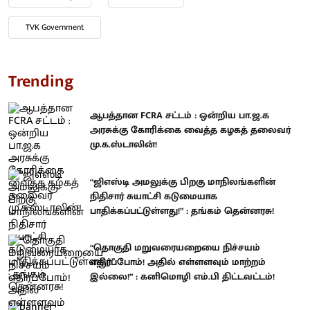
TVK Government
Trending
ஆபத்தான FCRA சட்டம் : ஒன்றிய பா.ஜ.க
அரசுக்கு கோரிக்கை வைத்த கழகத் தலைவர்
மு.க.ஸ்டாலின்!
“ஜிஎஸ்டி அமலுக்கு பிறகு மாநிலங்களின்
நிதிசார் சுயாட்சி கடுமையாக
பாதிக்கப்பட்டுள்ளது!” : தங்கம் தென்னரசு!
“தொகுதி மறுவரையறையை நிச்சயம்
எதிர்ப்போம்! அதில் எள்ளளவும் மாற்றம்
இல்லை!” : கனிமொழி எம்.பி திட்டவட்டம்!